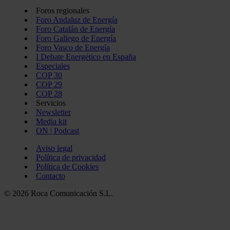
Foros regionales
Foro Andaluz de Energía
Foro Catalán de Energía
Foro Gallego de Energía
Foro Vasco de Energía
I Debate Energético en España
Especiales
COP 30
COP 29
COP 28
Servicios
Newsletter
Media kit
ON | Podcast
Aviso legal
Política de privacidad
Política de Cookies
Contacto
© 2026 Roca Comunicación S.L.