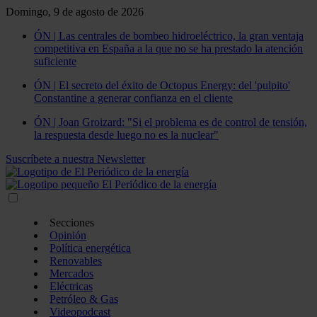
Domingo, 9 de agosto de 2026
ÓN | Las centrales de bombeo hidroeléctrico, la gran ventaja
competitiva en España a la que no se ha prestado la atención
suficiente
ÓN | El secreto del éxito de Octopus Energy: del 'pulpito'
Constantine a generar confianza en el cliente
ÓN | Joan Groizard: "Si el problema es de control de tensión,
la respuesta desde luego no es la nuclear"
Suscríbete a nuestra Newsletter
Secciones
Opinión
Política energética
Renovables
Mercados
Eléctricas
Petróleo & Gas
Videopodcast