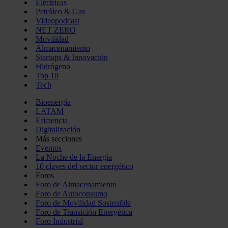
Eléctricas
Petróleo & Gas
Videopodcast
NET ZERO
Movilidad
Almacenamiento
Startups & Innovación
Hidrógeno
Top 10
Tech
Bioenergía
LATAM
Eficiencia
Digitalización
Más secciones
Eventos
La Noche de la Energía
10 claves del sector energético
Foros
Foro de Almacenamiento
Foro de Autoconsumo
Foro de Movilidad Sostenible
Foro de Transición Energética
Foro Industrial