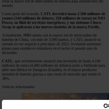
crear la mayor red de intercambio de baterías para automóviles del
mundo.
Como parte del acuerdo,
CATL invertirá hasta 2.500 millones de
yuanes (344 millones de dólares, 328 millones de euros) en NIO
Power, su filial de servicios energéticos, y sus sistemas Choco-
Swap se aplicarán a los nuevos modelos de la marca Firefly.
Actualmente,
NIO
cuenta con la mayor red de intercambio de
baterías de China, con más de 3.000 puntos, y CATL anunció su
entrada en ese negocio a principios de 2022, revelando asimismo
planes para establecer estándares en el sector el pasado mes de
diciembre.
CATL
, que recientemente anunció una inversión de hasta 4.100
millones de euros (4.486 millones de dólares) junto a Stellantis para
abrir una fábrica en Zaragoza (España), es el mayor productor
mundial de baterías gracias a una cuota de mercado que ronda el
38%.
Noticias relacionadas