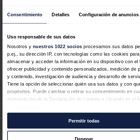
Consentimiento
Detalles
Configuración de anuncios
Uso responsable de sus datos
Nosotros y
nuestros 1022 socios
procesamos sus datos pe
p.ej., su dirección IP, con tecnologías como las cookies para
almacenar y acceder la información en su dispositivo con el 
La inversión energética en España
ofrecer publicidad y contenido personalizados, medición de p
y contenido, investigación de audiencia y desarrollo de servi
cambia de rumbo: las baterías y las
Tiene la opción de seleccionar quién usa sus datos y con qu
redes sustituyen al boom renovable
propósitos. Puede cambiar o retirar su consentimiento en cu
momento desde la Declaración de cookies o clicando en el 
Sandra Acosta
07/08/2026
consentimiento.
Permitir todas
Si lo permite, también quisiéramos:
Tecnología holandesa de 100 horas
Recopilar información sobre su ubicación geográfica
para independizar a Europa del litio
puede tener una precisión de varios metros
Denegar