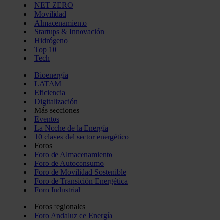
NET ZERO
Movilidad
Almacenamiento
Startups & Innovación
Hidrógeno
Top 10
Tech
Bioenergía
LATAM
Eficiencia
Digitalización
Más secciones
Eventos
La Noche de la Energía
10 claves del sector energético
Foros
Foro de Almacenamiento
Foro de Autoconsumo
Foro de Movilidad Sostenible
Foro de Transición Energética
Foro Industrial
Foros regionales
Foro Andaluz de Energía