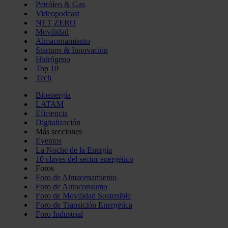
Petróleo & Gas
Videopodcast
NET ZERO
Movilidad
Almacenamiento
Startups & Innovación
Hidrógeno
Top 10
Tech
Bioenergía
LATAM
Eficiencia
Digitalización
Más secciones
Eventos
La Noche de la Energía
10 claves del sector energético
Foros
Foro de Almacenamiento
Foro de Autoconsumo
Foro de Movilidad Sostenible
Foro de Transición Energética
Foro Industrial