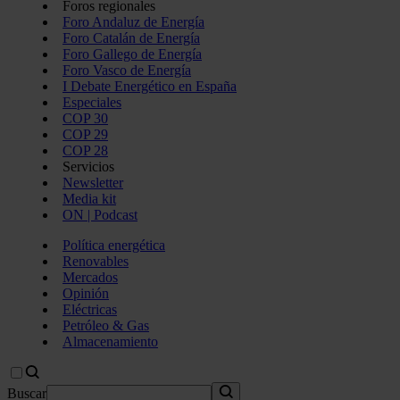
Foros regionales
Foro Andaluz de Energía
Foro Catalán de Energía
Foro Gallego de Energía
Foro Vasco de Energía
I Debate Energético en España
Especiales
COP 30
COP 29
COP 28
Servicios
Newsletter
Media kit
ON | Podcast
Política energética
Renovables
Mercados
Opinión
Eléctricas
Petróleo & Gas
Almacenamiento
Buscar