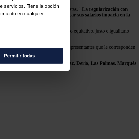
e servicios. Tiene la opción
oa había acordado con bancos y bonistas.
"La regularización con
imiento en cualquier
irección y del presidente de duplicar sus salarios impacta en la
e impedirá realizar un tratamiento equitativo, justo e igualitario
e varios metros
n el fin de determinar el número de representantes que le corresponden
icas (huellas digitales)
Permitir todas
eferencias en la
sección de
 tiene en Alcalá de Henares, Almaraz, Derio, Las Palmas, Marqués
e cookies.
 funciones de redes sociales
con nuestros partners de
ue les haya proporcionado o