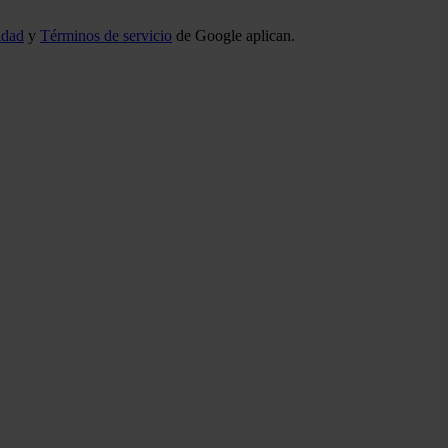
idad
y
Términos de servicio
de Google aplican.