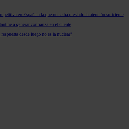
mpetitiva en España a la que no se ha prestado la atención suficiente
antine a generar confianza en el cliente
a respuesta desde luego no es la nuclear"