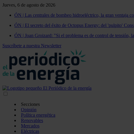
Jueves, 6 de agosto de 2026
ÓN | Las centrales de bombeo hidroeléctrico, la gran ventaja co
ÓN | El secreto del éxito de Octopus Energy: del 'pulpito' Const
ÓN | Joan Groizard: "Si el problema es de control de tensión, l
Suscríbete a nuestra Newsletter
Secciones
Opinión
Política energética
Renovables
Mercados
Eléctricas