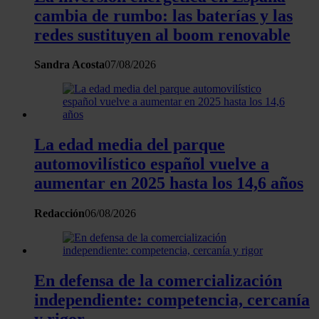
el contenido y los anuncios, ofrecer funciones de redes
cambia de rumbo: las baterías y las
sociales y analizar el tráfico. Además, compartimos
redes sustituyen al boom renovable
información sobre el uso que haga del sitio web con
nuestros partners de redes sociales, publicidad y análisis
Sandra Acosta
07/08/2026
web, quienes pueden combinarla con otra información
que les haya proporcionado o que hayan recopilado a
partir del uso que haya hecho de sus servicios.
La edad media del parque
automovilístico español vuelve a
aumentar en 2025 hasta los 14,6 años
Redacción
06/08/2026
En defensa de la comercialización
independiente: competencia, cercanía