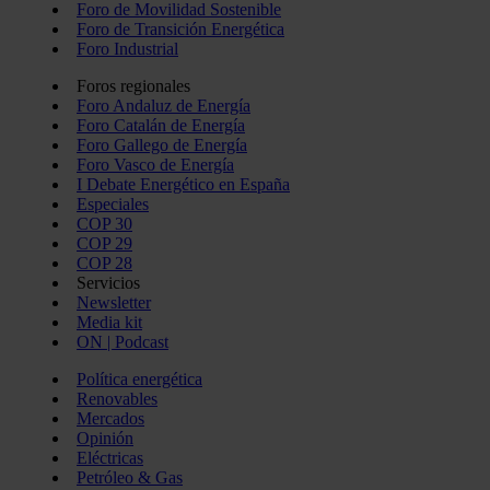
Foro de Movilidad Sostenible
Foro de Transición Energética
Foro Industrial
Foros regionales
Foro Andaluz de Energía
Foro Catalán de Energía
Foro Gallego de Energía
Foro Vasco de Energía
I Debate Energético en España
Especiales
COP 30
COP 29
COP 28
Servicios
Newsletter
Media kit
ON | Podcast
Política energética
Renovables
Mercados
Opinión
Eléctricas
Petróleo & Gas