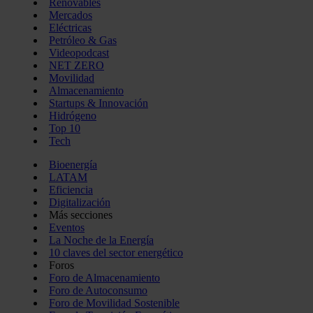
Renovables
Mercados
Eléctricas
Petróleo & Gas
Videopodcast
NET ZERO
Movilidad
Almacenamiento
Startups & Innovación
Hidrógeno
Top 10
Tech
Bioenergía
LATAM
Eficiencia
Digitalización
Más secciones
Eventos
La Noche de la Energía
10 claves del sector energético
Foros
Foro de Almacenamiento
Foro de Autoconsumo
Foro de Movilidad Sostenible