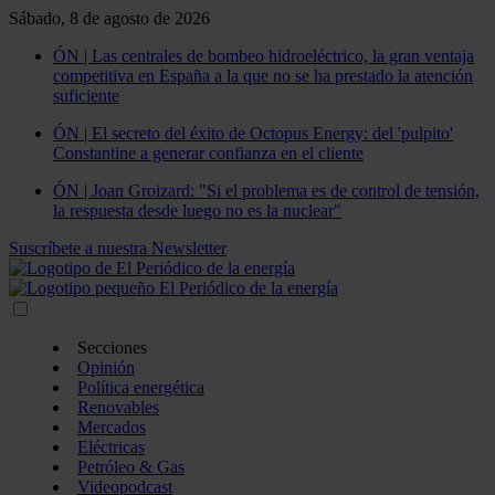
Sábado, 8 de agosto de 2026
ÓN | Las centrales de bombeo hidroeléctrico, la gran ventaja
competitiva en España a la que no se ha prestado la atención
suficiente
ÓN | El secreto del éxito de Octopus Energy: del 'pulpito'
Constantine a generar confianza en el cliente
ÓN | Joan Groizard: "Si el problema es de control de tensión,
la respuesta desde luego no es la nuclear"
Suscríbete a nuestra Newsletter
Secciones
Opinión
Política energética
Renovables
Mercados
Eléctricas
Petróleo & Gas
Videopodcast