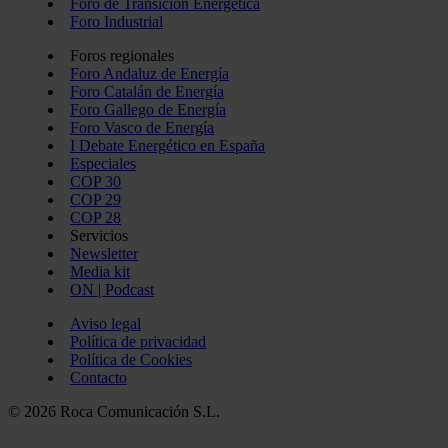
Foro de Transición Energética
Foro Industrial
Foros regionales
Foro Andaluz de Energía
Foro Catalán de Energía
Foro Gallego de Energía
Foro Vasco de Energía
I Debate Energético en España
Especiales
COP 30
COP 29
COP 28
Servicios
Newsletter
Media kit
ON | Podcast
Aviso legal
Política de privacidad
Política de Cookies
Contacto
© 2026 Roca Comunicación S.L.