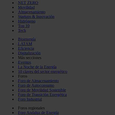
NET ZERO
Movilidad
Almacenamiento
Startups & Innovación
Hidrógeno
Top 10
Tech
Bioenergía
LATAM
Eficiencia
Digitalización
Más secciones
Eventos
La Noche de la Energía
10 claves del sector energético
Foros
Foro de Almacenamiento
Foro de Autoconsumo
Foro de Movilidad Sostenible
Foro de Transición Energética
Foro Industrial
Foros regionales
Foro Andaluz de Energía