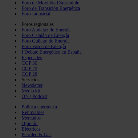
Foro de Movilidad Sostenible
Foro de Transición Energética
Foro Industrial
Foros regionales
Foro Andaluz de Energía
Foro Catalán de Energía
Foro Gallego de Energía
Foro Vasco de Energía
I Debate Energético en España
Especiales
COP 30
COP 29
COP 28
Servicios
Newsletter
Media kit
ON | Podcast
Política energética
Renovables
Mercados
Opinión
Eléctricas
Petróleo & Gas