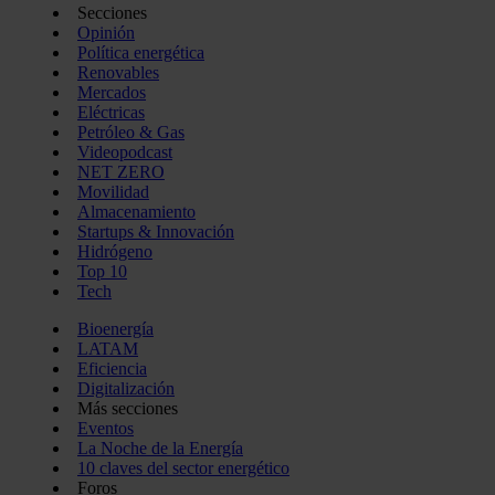
Secciones
Opinión
Política energética
Renovables
Mercados
Eléctricas
Petróleo & Gas
Videopodcast
NET ZERO
Movilidad
Almacenamiento
Startups & Innovación
Hidrógeno
Top 10
Tech
Bioenergía
LATAM
Eficiencia
Digitalización
Más secciones
Eventos
La Noche de la Energía
10 claves del sector energético
Foros