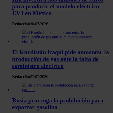
web, quienes pueden combinarla con otra información
para producir el modelo eléctrico
que les haya proporcionado o que hayan recopilado a
EV3 en México
partir del uso que haya hecho de sus servicios.
Redacción
30/07/2026
El Kurdistán iraquí pide aumentar la
producción de gas ante la falta de
suministro eléctrico
Redacción
27/07/2026
Rusia prorroga la prohibición para
exportar gasolina