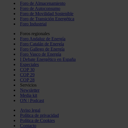
Foro de Almacenamiento
Foro de Autoconsumo
Foro de Movilidad Sostenible
Foro de Transición Energética
Foro Industrial
Foros regionales
Foro Andaluz de Energía
Foro Catalán de Energía
Foro Gallego de Energía
Foro Vasco de Energía
I Debate Energético en España
Especiales
COP 30
COP 29
COP 28
Servicios
Newsletter
Media kit
ON | Podcast
Aviso legal
Política de privacidad
Política de Cookies
Contacto