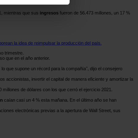
e cookies.
1, mientras que sus
ingresos
fueron de 56.473 millones, un 17 %
 funciones de redes sociales
con nuestros partners de
ue les haya proporcionado o
rean la idea de reimpulsar la producción del país.
o trimestre.
o que en el año anterior.
lo que supone un récord para la compañía", dijo el consejero
accionistas, invertir el capital de manera eficiente y amortizar la
illones de dólares con los que cerró el ejercicio 2021.
on
caían casi un 4 % esta mañana. En el último año se han
ciones electrónicas previas a la apertura de Wall Street, sus