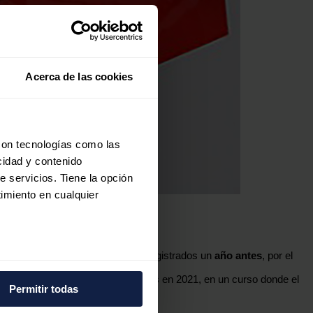
Acerca de las cookies
con tecnologías como las
cidad y contenido
e servicios. Tiene la opción
imiento en cualquier
beneficios de 15.625 millones
registrados un
año antes
, por el
e varios metros
nteranual que los 162.465 logrados en 2021, en un curso donde el
icas (huellas digitales)
Permitir todas
eferencias en la
sección de