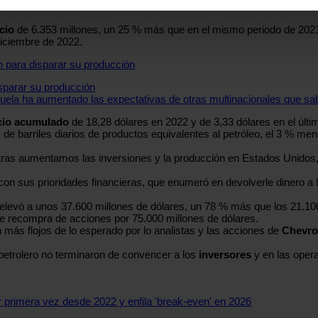
rar su consentimiento en cualquier momento en la Declaración d
cio
de 6.353 millones, un 25 % más que en el mismo periodo de 202
b se usan para personalizar el contenido y los anuncios, ofrecer
diciembre de 2022.
s, compartimos información sobre el uso que haga del sitio web 
 análisis web, quienes pueden combinarla con otra información q
isparar su producción
r del uso que haya hecho de sus servicios.
ela ha aumentado las expectativas de otras multinacionales que sabo
cio
acumulado
de 18,28 dólares en 2022 y de 3,33 dólares en el últim
e barriles diarios de productos equivalentes al petróleo, el 3 % mens
tras aumentamos las inversiones y la producción en Estados Unidos, 
 sus prioridades financieras, que enumeró en devolverle dinero a los 
evó a unos 37.600 millones de dólares, un 78 % más que los 21.100 m
e recompra de acciones por 75.000 millones de dólares.
 más flojos de lo esperado por lo analistas y las acciones de
Chevr
e petrolero no terminaron de convencer a los
inversores
y en las opera