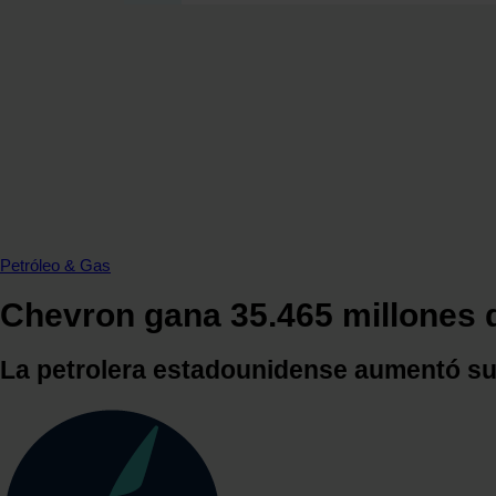
SECCIONES
OPINIÓN
POLÍTICA ENERGÉTICA
RENOVABLES
MERCADOS
ELÉCTRICAS
PETRÓLEO & GAS
VIDEOPODCAST
Petróleo & Gas
NET ZERO
Chevron gana 35.465 millones 
MOVILIDAD
ALMACENAMIENTO
La petrolera estadounidense aumentó su 
STARTUPS & INNOVACIÓN
HIDRÓGENO
TOP 10
TECH