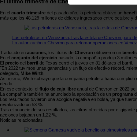
El último trimestre de Chevron
datos
. Puede cambiar o reti
En el
cuarto trimestre
del pasado año, la petrolera obtuvo un
benefi
Las cookies de este sitio we
más que los 48.129 millones de dólares ingresados entre octubre y 
y analizar el tráfico. Ademá
redes sociales, publicidad y
Las petroleras en Venezuela, tras la estela de Chevron para d
que hayan recopilado a parti
La autorización a Chevron para retomar operaciones en Venezu
Traducido en
acciones
, los títulos de
Chevron
obtuvieron un
benefi
En el
conjunto del ejercicio
pasado, la compañía produjo 3 millones d
El
precio
del
barril
de Texas cerró el jueves en 81 dólares el barril.
"En 2022 tuvimos unas ganancias y un flujo de efectivo récord, mien
delegado,
Mike
Wirth
.
Asimismo, Wirth subrayó que la compañía petrolera había cumplido con
deuda.
En ese contexto, el
flujo de caja libre
anual de Chevron en 2022 se el
La compañía también ha anunciado la aprobación de un
programa
d
Los resultados tuvieron una acogida negativa en bolsa, ya que fueron
revalorizado un 53 %.
Tras el anuncio de sus resultados, las cifras ofrecidas por el gigant
acciones bajaban un 1,22 %.
Noticias relacionadas