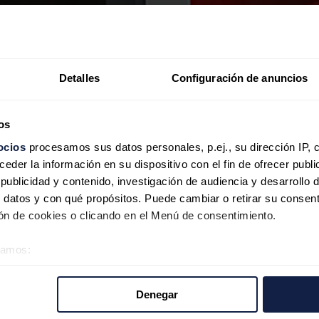
Detalles
Configuración de anuncios
os
ocios
procesamos sus datos personales, p.ej., su dirección IP, 
der la información en su dispositivo con el fin de ofrecer publi
ublicidad y contenido, investigación de audiencia y desarrollo d
 datos y con qué propósitos. Puede cambiar o retirar su consent
más que en 2021
n de cookies o clicando en el Menú de consentimiento.
éramos:
ares en 2022
, lo que
supone un aumento del 126 % respecto a los 
 sobre su ubicación geográfica que puede tener una precisión d
 en un comunicado.
acturación
en 2022 hasta 246.252 millones de dólares, un 51 % más i
tivo analizándolo activamente para buscar características específ
Denegar
re cómo se procesan sus datos personales y establezca sus pr