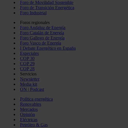
Foro de Movilidad Sostenible
Foro de Transición Energética
Foro Industrial
Foros regionales
Foro Andaluz de Energía
Foro Catalán de Energía
Foro Gallego de Energía
Foro Vasco de Energía
I Debate Energético en España
Especiales
COP 30
COP 29
COP 28
Servicios
Newsletter
Media kit
ON | Podcast
Política energética
Renovables
Mercados
Opinión
Eléctricas
Petróleo & Gas