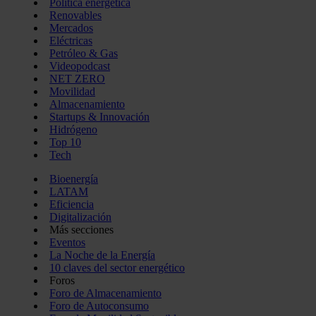
Política energética
Renovables
Mercados
Eléctricas
Petróleo & Gas
Videopodcast
NET ZERO
Movilidad
Almacenamiento
Startups & Innovación
Hidrógeno
Top 10
Tech
Bioenergía
LATAM
Eficiencia
Digitalización
Más secciones
Eventos
La Noche de la Energía
10 claves del sector energético
Foros
Foro de Almacenamiento
Foro de Autoconsumo