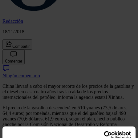
Redacción
18/11/2018
Compartir
Comentar
Ningún comentario
China llevará a cabo el mayor recorte de los precios de la gasolina y
el diésel en casi cuatro años tras la caída de los precios
internacionales del petróleo, informa la agencia estatal Xinhua.
El precio de la gasolina descenderá en 510 yuanes (73,5 dólares,
64,4 euros) por tonelada, mientras que el del gasóleo bajará 490
yuanes (70,6 dólares, 61,9 euros), según el plan, hecho público
anoche por la Comisión Nacional de Desarrollo y Reforma
(CNDR), el principal órgano de planificación económica del país
asiático.