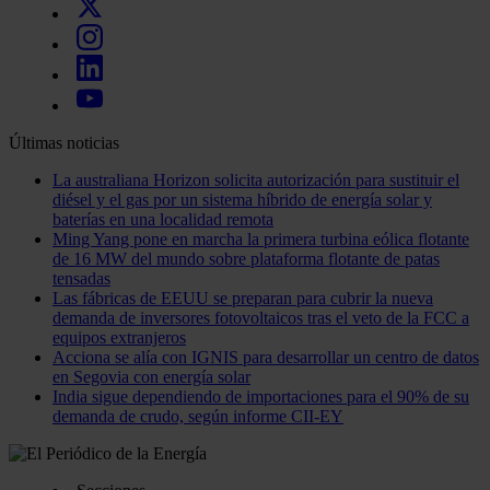
Últimas noticias
La australiana Horizon solicita autorización para sustituir el
diésel y el gas por un sistema híbrido de energía solar y
baterías en una localidad remota
Ming Yang pone en marcha la primera turbina eólica flotante
de 16 MW del mundo sobre plataforma flotante de patas
tensadas
Las fábricas de EEUU se preparan para cubrir la nueva
demanda de inversores fotovoltaicos tras el veto de la FCC a
equipos extranjeros
Acciona se alía con IGNIS para desarrollar un centro de datos
en Segovia con energía solar
India sigue dependiendo de importaciones para el 90% de su
demanda de crudo, según informe CII-EY