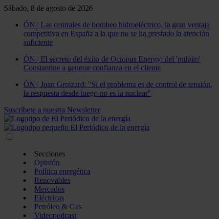
Sábado, 8 de agosto de 2026
ÓN | Las centrales de bombeo hidroeléctrico, la gran ventaja
competitiva en España a la que no se ha prestado la atención
suficiente
ÓN | El secreto del éxito de Octopus Energy: del 'pulpito'
Constantine a generar confianza en el cliente
ÓN | Joan Groizard: "Si el problema es de control de tensión,
la respuesta desde luego no es la nuclear"
Suscríbete a nuestra Newsletter
Secciones
Opinión
Política energética
Renovables
Mercados
Eléctricas
Petróleo & Gas
Videopodcast