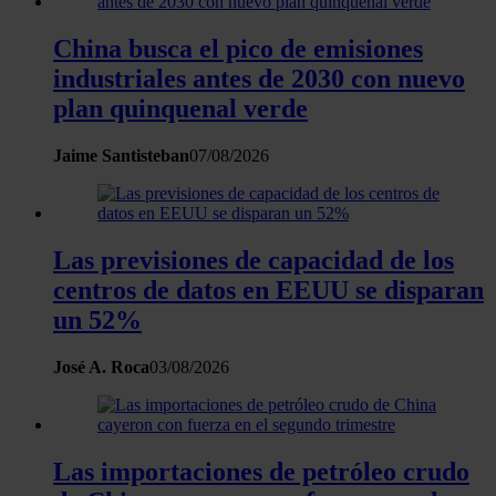
sección de datos
. Puede cambiar o retirar su
consentimiento en cualquier momento en la Declaración
China busca el pico de emisiones
de cookies.
industriales antes de 2030 con nuevo
plan quinquenal verde
Las cookies de este sitio web se usan para personalizar
el contenido y los anuncios, ofrecer funciones de redes
Jaime Santisteban
07/08/2026
sociales y analizar el tráfico. Además, compartimos
información sobre el uso que haga del sitio web con
nuestros partners de redes sociales, publicidad y análisis
web, quienes pueden combinarla con otra información
Las previsiones de capacidad de los
que les haya proporcionado o que hayan recopilado a
centros de datos en EEUU se disparan
partir del uso que haya hecho de sus servicios.
un 52%
José A. Roca
03/08/2026
Las importaciones de petróleo crudo