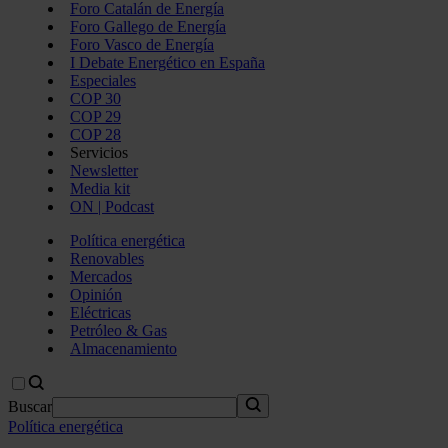
Foro Catalán de Energía
Foro Gallego de Energía
Foro Vasco de Energía
I Debate Energético en España
Especiales
COP 30
COP 29
COP 28
Servicios
Newsletter
Media kit
ON | Podcast
Política energética
Renovables
Mercados
Opinión
Eléctricas
Petróleo & Gas
Almacenamiento
Buscar
Política energética