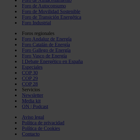
Foro de Almacenamiento
Foro de Autoconsumo
Foro de Movilidad Sostenible
Foro de Transición Energética
Foro Industrial
Foros regionales
Foro Andaluz de Energía
Foro Catalán de Energía
Foro Gallego de Energía
Foro Vasco de Energía
I Debate Energético en España
Especiales
COP 30
COP 29
COP 28
Servicios
Newsletter
Media kit
ON | Podcast
Aviso legal
Política de privacidad
Política de Cookies
Contacto