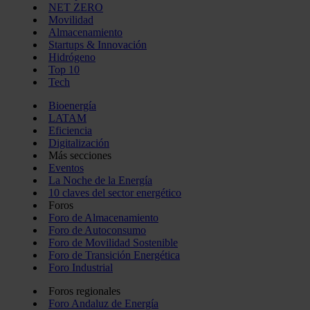
NET ZERO
Movilidad
Almacenamiento
Startups & Innovación
Hidrógeno
Top 10
Tech
Bioenergía
LATAM
Eficiencia
Digitalización
Más secciones
Eventos
La Noche de la Energía
10 claves del sector energético
Foros
Foro de Almacenamiento
Foro de Autoconsumo
Foro de Movilidad Sostenible
Foro de Transición Energética
Foro Industrial
Foros regionales
Foro Andaluz de Energía