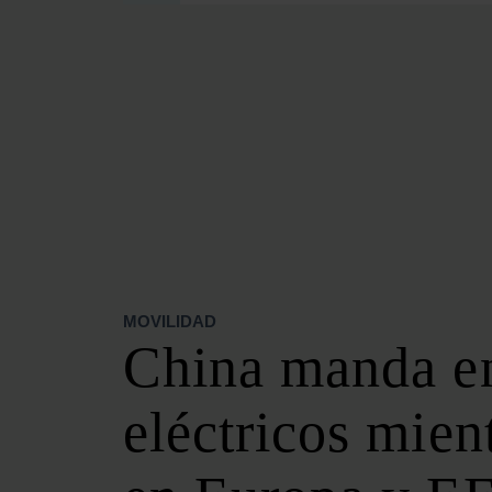
SECCIONES
OPINIÓN
POLÍTICA ENERGÉTICA
RENOVABLES
MERCADOS
ELÉCTRICAS
PETRÓLEO & GAS
VIDEOPODCAST
NET ZERO
MOVILIDAD
MOVILIDAD
China manda en
ALMACENAMIENTO
STARTUPS & INNOVACIÓN
eléctricos mien
HIDRÓGENO
TOP 10
TECH