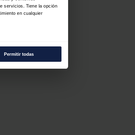
e servicios. Tiene la opción
imiento en cualquier
s
e varios metros
icas (huellas digitales)
Permitir todas
eferencias en la
sección de
e cookies.
 funciones de redes sociales
con nuestros partners de
ue les haya proporcionado o
n