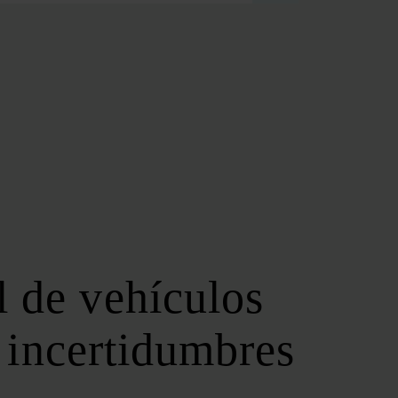
FOROS REGIONALES
FORO ANDALUZ DE ENERGÍA
FORO CATALÁN DE ENERGÍA
FORO GALLEGO DE ENERGÍA
FORO VASCO DE ENERGÍA
I DEBATE ENERGÉTICO EN ESPAÑA
ESPECIALES
COP 30
COP 29
COP 28
 de vehículos
SERVICIOS
NEWSLETTER
s incertidumbres
MEDIA KIT
ON | PODCAST