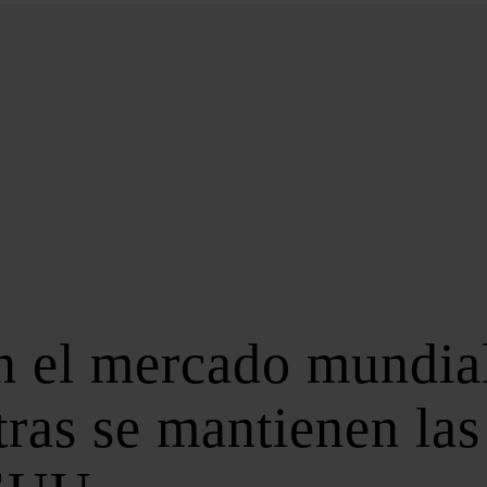
BIOENERGÍA
LATAM
EFICIENCIA
DIGITALIZACIÓN
MÁS SECCIONES
EVENTOS
LA NOCHE DE LA ENERGÍA
10 CLAVES DEL SECTOR ENERGÉTICO
FOROS
FORO DE ALMACENAMIENTO
 el mercado mundial
FORO DE AUTOCONSUMO
FORO DE MOVILIDAD SOSTENIBLE
tras se mantienen la
FORO DE TRANSICIÓN ENERGÉTICA
FORO INDUSTRIAL