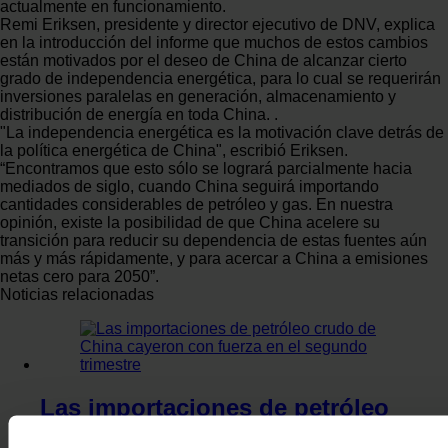
actualmente en funcionamiento.
Remi Eriksen, presidente y director ejecutivo de DNV, explica
en la introducción del informe que muchos de estos cambios
están motivados por el deseo de China de alcanzar cierto
grado de independencia energética, para lo cual se requerirán
inversiones paralelas en generación, almacenamiento y
distribución de energía en toda China. .
"La independencia energética es la motivación clave detrás de
la política energética de China", escribió Eriksen.
“Encontramos que esto sólo se logrará parcialmente hacia
mediados de siglo, cuando China seguirá importando
cantidades considerables de petróleo y gas. En nuestra
opinión, existe la posibilidad de que China acelere su
transición para reducir su dependencia de estas fuentes aún
más y más rápidamente, y para acercar a China a emisiones
netas cero para 2050”.
Noticias relacionadas
Las importaciones de petróleo
crudo de China cayeron con fuerza