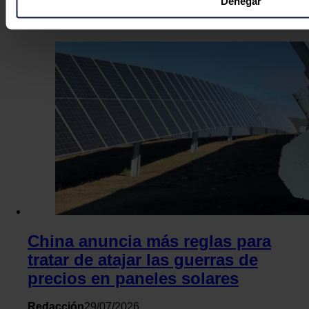
Denegar
Obtenga más información sobre cómo se procesan sus datos
Redacción
30/07/2026
preferencias en la
sección de datos
. Puede cambiar o retira
momento en la Declaración de cookies.
Las cookies de este sitio web se usan para personalizar el c
funciones de redes sociales y analizar el tráfico. Además, 
uso que haga del sitio web con nuestros partners de redes so
web, quienes pueden combinarla con otra información que l
hayan recopilado a partir del uso que haya hecho de sus serv
China anuncia más reglas para
tratar de atajar las guerras de
precios en paneles solares
Redacción
29/07/2026