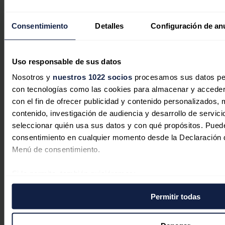
en el segundo trimestre
Consentimiento
Detalles
Configuración de an
José A. Roca
03/08/2026
Uso responsable de sus datos
Nosotros y
nuestros 1022 socios
procesamos sus datos pers
Una empresa española desarrolla
con tecnologías como las cookies para almacenar y acceder 
una tecnología de
con el fin de ofrecer publicidad y contenido personalizados, 
bioluminiscencia que permite a las
contenido, investigación de audiencia y desarrollo de servici
plantas emitir luz
seleccionar quién usa sus datos y con qué propósitos. Puede
consentimiento en cualquier momento desde la Declaración d
José A. Roca
31/07/2026
Menú de consentimiento.
Si lo permite, también quisiéramos:
Recopilar información sobre su ubicación geográfica 
La generación de energía
Permitir todas
de varios metros
renovable supera por primera vez
Identificar su dispositivo analizándolo activamente p
el 40% del total en China
específicas (huellas digitales)