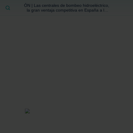
ÓN | Las centrales de bombeo hidroeléctrico,
BUSCAR
la gran ventaja competitiva en España a la
que no se ha prestado la atención suficiente