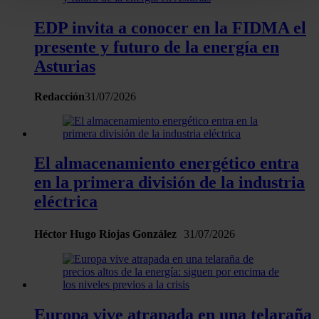
para buscar características específicas (huellas
EDP invita a conocer en la FIDMA el
digitales)
presente y futuro de la energía en
Obtenga más información sobre cómo se procesan sus
datos personales y establezca sus preferencias en la
Asturias
sección de datos
. Puede cambiar o retirar su
Redacción
31/07/2026
consentimiento en cualquier momento en la Declaración
de cookies.
Las cookies de este sitio web se usan para personalizar
El almacenamiento energético entra
el contenido y los anuncios, ofrecer funciones de redes
en la primera división de la industria
sociales y analizar el tráfico. Además, compartimos
eléctrica
información sobre el uso que haga del sitio web con
nuestros partners de redes sociales, publicidad y análisis
web, quienes pueden combinarla con otra información
Héctor Hugo Riojas González
31/07/2026
que les haya proporcionado o que hayan recopilado a
partir del uso que haya hecho de sus servicios.
Europa vive atrapada en una telaraña