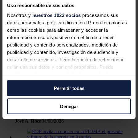
Uso responsable de sus datos
La estudiante descubrió que usando este gel, se podría cargar una
Nosotros y
nuestros 1022 socios
procesamos sus
batería cientos de miles de veces sin perder su capacidad. Asimismo,
Reginald Penner,
uno de los autores del estudio, se mostró
datos personales, p.ej., su dirección IP, con tecnologías
sorprendido, calificando el experimento de “locura”, ya que estos
como las cookies para almacenar y acceder la
dispositivos normalmente “mueren de forma dramática después de
información en su dispositivo con el fin de ofrecer
5.000, 6.000 o 7.000 ciclos, como máximo”.
publicidad y contenido personalizados, medición de
Noticias relacionadas
publicidad y contenido, investigación de audiencia y
desarrollo de servicios. Tiene la opción de seleccionar
quién usa sus datos y con qué propósitos. Puede
cambiar o retirar su consentimiento en cualquier
La industria eólica recupera impulso,
momento desde la Declaración de cookies o clicando en
Permitir todas
el Menú de consentimiento.
pero encara una nueva etapa
marcada por la eficiencia y la
Si lo permite, también quisiéramos:
Denegar
rentabilidad
Recopilar información sobre su ubicación
geográfica que puede tener una precisión de varios
José A. Roca
04/08/2026
metros
Identificar su dispositivo analizándolo activamente