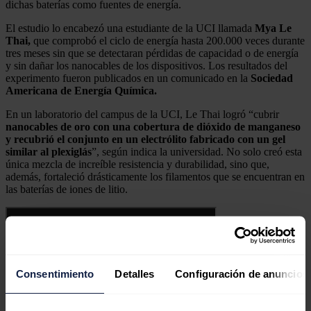
dichas baterías como fuentes de energía.
El estudio lo encabezó una estudiante de la UCI llamada
Mya Le
Thai,
que comprobó el ciclo de energía hasta 200.000 veces durante
tres meses sin que se detectaran pérdidas de capacidad o de energía
y sin dañar los nanocables de los dispositivos. Los resultados del
experimento fueron publicados en un comunicado en la
Sociedad
Americana de Energía Química.
En un laboratorio del campus de la UCI, Le Thai logró “cubrir
nanocables de oro con una cobertura de dióxido de manganeso
y recubrió el conjunto en un electrólito fabricado con un gel
similar al plexiglás
”, según indica la universidad. No solo creó esta
única mezcla de increíble resistencia y durabilidad, sino que,
además, fortaleció drásticamente los filamentos que se encuentran en
las baterías de iones de litio.
Consentimiento
Detalles
Configuración de anuncios