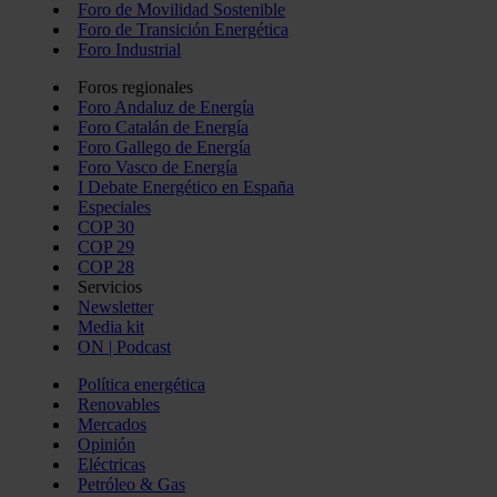
Foro de Movilidad Sostenible
Foro de Transición Energética
Foro Industrial
Foros regionales
Foro Andaluz de Energía
Foro Catalán de Energía
Foro Gallego de Energía
Foro Vasco de Energía
I Debate Energético en España
Especiales
COP 30
COP 29
COP 28
Servicios
Newsletter
Media kit
ON | Podcast
Política energética
Renovables
Mercados
Opinión
Eléctricas
Petróleo & Gas