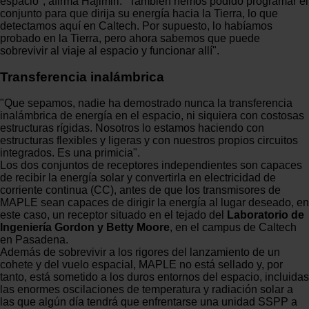
espacio", afirma Hajimiri. "También hemos podido programar el
conjunto para que dirija su energía hacia la Tierra, lo que
detectamos aquí en Caltech. Por supuesto, lo habíamos
probado en la Tierra, pero ahora sabemos que puede
sobrevivir al viaje al espacio y funcionar allí".
Transferencia inalámbrica
"Que sepamos, nadie ha demostrado nunca la transferencia
inalámbrica de energía en el espacio, ni siquiera con costosas
estructuras rígidas. Nosotros lo estamos haciendo con
estructuras flexibles y ligeras y con nuestros propios circuitos
integrados. Es una primicia".
Los dos conjuntos de receptores independientes son capaces
de recibir la energía solar y convertirla en electricidad de
corriente continua (CC), antes de que los transmisores de
MAPLE sean capaces de dirigir la energía al lugar deseado, en
este caso, un receptor situado en el tejado del
Laboratorio de
Ingeniería Gordon y Betty Moore
, en el campus de Caltech
en Pasadena.
Además de sobrevivir a los rigores del lanzamiento de un
cohete y del vuelo espacial, MAPLE no está sellado y, por
tanto, está sometido a los duros entornos del espacio, incluidas
las enormes oscilaciones de temperatura y radiación solar a
las que algún día tendrá que enfrentarse una unidad SSPP a