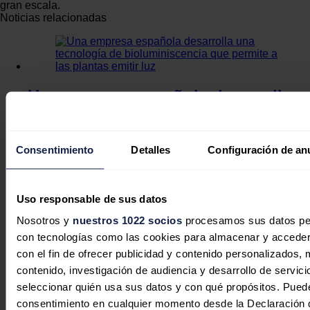
gran escala.
Noticias relacionadas
Una empresa española desarrolla
una tecnología de
bioluminiscencia que permite a las
plantas emitir luz
Consentimiento
Detalles
Configuración de an
José A. Roca
31/07/2026
Uso responsable de sus datos
Nosotros y
nuestros 1022 socios
procesamos sus datos pers
con tecnologías como las cookies para almacenar y acceder 
con el fin de ofrecer publicidad y contenido personalizados, 
Statkraft, Cementos Portland
contenido, investigación de audiencia y desarrollo de servici
Valderrivas y Fortia amplían hasta
seleccionar quién usa sus datos y con qué propósitos. Puede
2036 su acuerdo de suministro de
consentimiento en cualquier momento desde la Declaración d