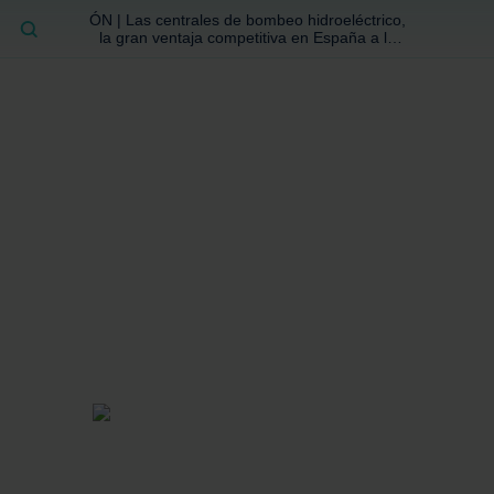
ÓN | Las centrales de bombeo hidroeléctrico,
BUSCAR
la gran ventaja competitiva en España a la
que no se ha prestado la atención suficiente