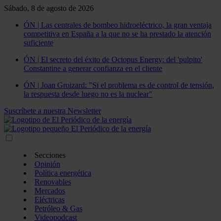
Sábado, 8 de agosto de 2026
ÓN | Las centrales de bombeo hidroeléctrico, la gran ventaja
competitiva en España a la que no se ha prestado la atención
suficiente
ÓN | El secreto del éxito de Octopus Energy: del 'pulpito'
Constantine a generar confianza en el cliente
ÓN | Joan Groizard: "Si el problema es de control de tensión,
la respuesta desde luego no es la nuclear"
Suscríbete a nuestra Newsletter
Secciones
Opinión
Política energética
Renovables
Mercados
Eléctricas
Petróleo & Gas
Videopodcast