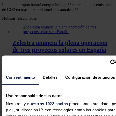
La planta proporcionará energía limpia, **reduciendo las emisiones
de CO2 en más de 3.000 toneladas anuales. **
Noticias relacionadas
Zelestra anuncia la plena operación
de tres proyectos solares en España
Redacción
05/08/2026
Consentimiento
Detalles
Configuración de anuncios
Zelestra obtiene 181 millones de
Uso responsable de sus datos
dólares de financiación verde para
impulsar proyecto solar de 176 MW
Nosotros y
nuestros 1022 socios
procesamos sus datos pe
en Texas
p.ej., su dirección IP, con tecnologías como las cookies para