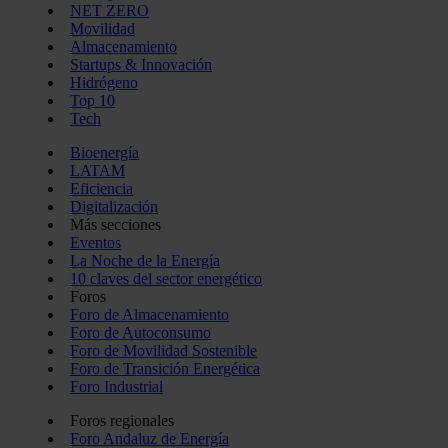
NET ZERO
Movilidad
Almacenamiento
Startups & Innovación
Hidrógeno
Top 10
Tech
Bioenergía
LATAM
Eficiencia
Digitalización
Más secciones
Eventos
La Noche de la Energía
10 claves del sector energético
Foros
Foro de Almacenamiento
Foro de Autoconsumo
Foro de Movilidad Sostenible
Foro de Transición Energética
Foro Industrial
Foros regionales
Foro Andaluz de Energía