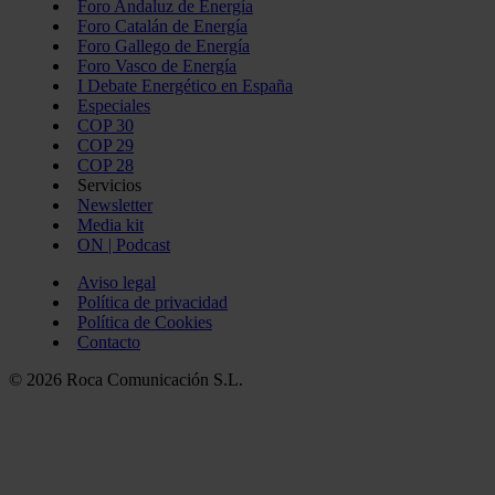
Foro Andaluz de Energía
Foro Catalán de Energía
Foro Gallego de Energía
Foro Vasco de Energía
I Debate Energético en España
Especiales
COP 30
COP 29
COP 28
Servicios
Newsletter
Media kit
ON | Podcast
Aviso legal
Política de privacidad
Política de Cookies
Contacto
© 2026 Roca Comunicación S.L.