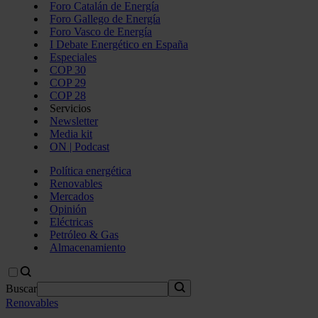
Foro Catalán de Energía
Foro Gallego de Energía
Foro Vasco de Energía
I Debate Energético en España
Especiales
COP 30
COP 29
COP 28
Servicios
Newsletter
Media kit
ON | Podcast
Política energética
Renovables
Mercados
Opinión
Eléctricas
Petróleo & Gas
Almacenamiento
Buscar
Renovables