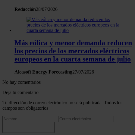
y los anuncios, ofrecer funciones de redes sociales y analiza
Redacción
28/07/2026
tráfico. Además, compartimos información sobre el uso que 
sitio web con nuestros partners de redes sociales, publicida
análisis web, quienes pueden combinarla con otra informació
haya proporcionado o que hayan recopilado a partir del uso 
hecho de sus servicios.
Más eólica y menor demanda reducen
los precios de los mercados eléctricos
europeos en la cuarta semana de julio
Aleasoft Energy Forecasting
27/07/2026
No hay comentarios
Deja tu comentario
Tu dirección de correo electrónico no será publicada. Todos los
campos son obligatorios