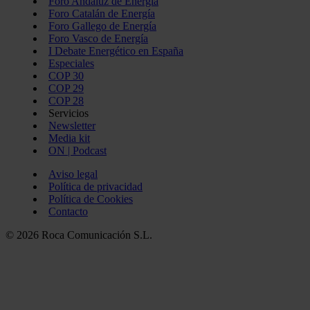
Foro Andaluz de Energía
Foro Catalán de Energía
Foro Gallego de Energía
Foro Vasco de Energía
I Debate Energético en España
Especiales
COP 30
COP 29
COP 28
Servicios
Newsletter
Media kit
ON | Podcast
Aviso legal
Política de privacidad
Política de Cookies
Contacto
© 2026 Roca Comunicación S.L.