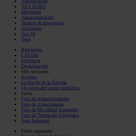
Videopodcast
NET ZERO
Movilidad
Almacenamiento
Startups & Innovación
Hidrógeno
Top 10
Tech
Bioenergía
LATAM
Eficiencia
Digitalización
Más secciones
Eventos
La Noche de la Energía
10 claves del sector energético
Foros
Foro de Almacenamiento
Foro de Autoconsumo
Foro de Movilidad Sostenible
Foro de Transición Energética
Foro Industrial
Foros regionales