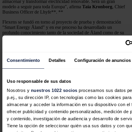
almacenar y transformar electricidad renovable. Será un gran
modelo a seguir para toda Europa", afirma
Taia Kronborg
, Chief
Business Officer de Lhyfe**. **
Flexens se fundó en torno al proyecto de prueba y demostración
"Smart Energy Åland" y en ese proceso ha desarrollado un
profundo conocimiento tanto de la sociedad de Åland como de su
sistema energético. "Vemos una oportunidad sin precedentes para
crear y ampliar las actividades relacionadas con las energías
renovables en Åland y convertirlas en un centro de competencias y
conocimientos para el futuro de la energía marina en toda la región
del Mar Báltico", afirma
Berndt Schalin
, de Flexens.
Consentimiento
Detalles
Configuración de anuncios
Noticias relacionadas
Uso responsable de sus datos
Nosotros y
nuestros 1022 socios
procesamos sus datos pe
p.ej., su dirección IP, con tecnologías como las cookies para
El Gobierno rescata con 274 millones
almacenar y acceder la información en su dispositivo con el 
cuatro proyectos de hidrógeno verde
ofrecer publicidad y contenido personalizados, medición de p
descartados por Bruselas
y contenido, investigación de audiencia y desarrollo de servi
Tiene la opción de seleccionar quién usa sus datos y con qu
Redacción
06/08/2026