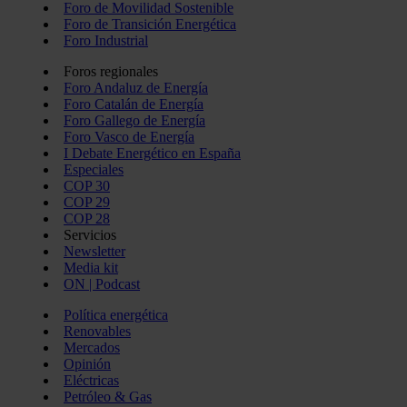
Foro de Movilidad Sostenible
Foro de Transición Energética
Foro Industrial
Foros regionales
Foro Andaluz de Energía
Foro Catalán de Energía
Foro Gallego de Energía
Foro Vasco de Energía
I Debate Energético en España
Especiales
COP 30
COP 29
COP 28
Servicios
Newsletter
Media kit
ON | Podcast
Política energética
Renovables
Mercados
Opinión
Eléctricas
Petróleo & Gas