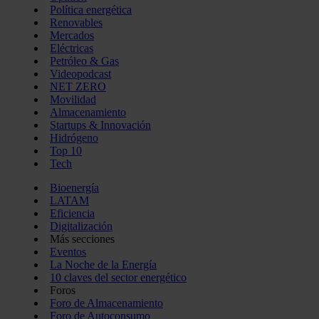
Política energética
Renovables
Mercados
Eléctricas
Petróleo & Gas
Videopodcast
NET ZERO
Movilidad
Almacenamiento
Startups & Innovación
Hidrógeno
Top 10
Tech
Bioenergía
LATAM
Eficiencia
Digitalización
Más secciones
Eventos
La Noche de la Energía
10 claves del sector energético
Foros
Foro de Almacenamiento
Foro de Autoconsumo