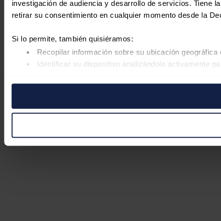
investigación de audiencia y desarrollo de servicios. Tiene 
retirar su consentimiento en cualquier momento desde la De
Si lo permite, también quisiéramos:
Recopilar información sobre su ubicación geográfica 
Identificar su dispositivo analizándolo activamente pa
Obtenga más información sobre cómo se procesan sus datos
retirar su consentimiento en cualquier momento en la Declar
Las cookies de este sitio web se usan para personalizar el co
Además, compartimos información sobre el uso que haga del s
pueden combinarla con otra información que les haya proporc