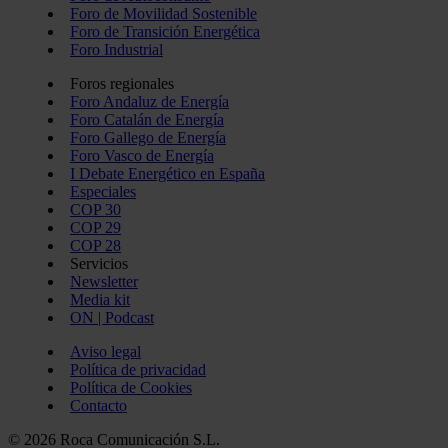
Foro de Movilidad Sostenible
Foro de Transición Energética
Foro Industrial
Foros regionales
Foro Andaluz de Energía
Foro Catalán de Energía
Foro Gallego de Energía
Foro Vasco de Energía
I Debate Energético en España
Especiales
COP 30
COP 29
COP 28
Servicios
Newsletter
Media kit
ON | Podcast
Aviso legal
Política de privacidad
Política de Cookies
Contacto
© 2026 Roca Comunicación S.L.