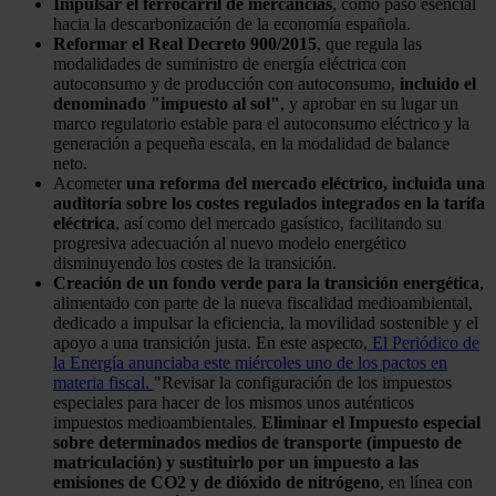
Impulsar el ferrocarril de mercancías
, como paso esencial
hacia la descarbonización de la economía española.
Reformar el Real Decreto 900/2015
, que regula las
modalidades de suministro de energía eléctrica con
autoconsumo y de producción con autoconsumo,
incluido el
denominado "impuesto al sol"
, y aprobar en su lugar un
marco regulatorio estable para el autoconsumo eléctrico y la
generación a pequeña escala, en la modalidad de balance
neto.
Acometer
una reforma del mercado eléctrico, incluida una
auditoría sobre los costes regulados integrados en la tarifa
eléctrica
, así como del mercado gasístico, facilitando su
progresiva adecuación al nuevo modelo energético
disminuyendo los costes de la transición.
Creación de un fondo verde para la transición energética
,
alimentado con parte de la nueva fiscalidad medioambiental,
dedicado a impulsar la eficiencia, la movilidad sostenible y el
apoyo a una transición justa. En este aspecto,
El Periódico de
la Energía anunciaba este miércoles uno de los pactos en
materia fiscal.
"Revisar la configuración de los impuestos
especiales para hacer de los mismos unos auténticos
impuestos medioambientales.
Eliminar el Impuesto especial
sobre determinados medios de transporte (impuesto de
matriculación) y sustituirlo por un impuesto a las
emisiones de CO2 y de dióxido de nitrógeno
, en línea con