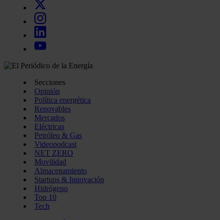
Secciones
Opinión
Política energética
Renovables
Mercados
Eléctricas
Petróleo & Gas
Videopodcast
NET ZERO
Movilidad
Almacenamiento
Startups & Innovación
Hidrógeno
Top 10
Tech