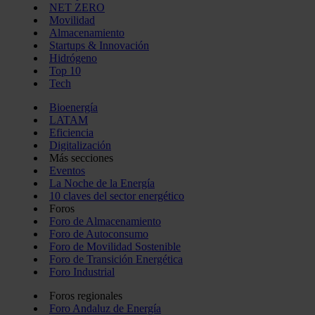
NET ZERO
Movilidad
Almacenamiento
Startups & Innovación
Hidrógeno
Top 10
Tech
Bioenergía
LATAM
Eficiencia
Digitalización
Más secciones
Eventos
La Noche de la Energía
10 claves del sector energético
Foros
Foro de Almacenamiento
Foro de Autoconsumo
Foro de Movilidad Sostenible
Foro de Transición Energética
Foro Industrial
Foros regionales
Foro Andaluz de Energía