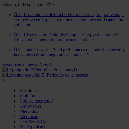
Sábado, 8 de agosto de 2026
ÓN | Las centrales de bombeo hidroeléctrico, la gran ventaja
competitiva en España a la que no se ha prestado la atención
suficiente
ÓN | El secreto del éxito de Octopus Energy: del 'pulpito'
Constantine a generar confianza en el cliente
ÓN | Joan Groizard: "Si el problema es de control de tensión,
la respuesta desde luego no es la nuclear"
Suscríbete a nuestra Newsletter
Secciones
Opinión
Política energética
Renovables
Mercados
Eléctricas
Petróleo & Gas
Videopodcast