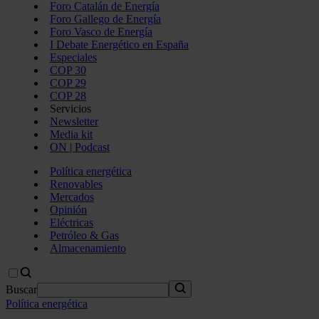
Foro Catalán de Energía
Foro Gallego de Energía
Foro Vasco de Energía
I Debate Energético en España
Especiales
COP 30
COP 29
COP 28
Servicios
Newsletter
Media kit
ON | Podcast
Política energética
Renovables
Mercados
Opinión
Eléctricas
Petróleo & Gas
Almacenamiento
Buscar
Política energética