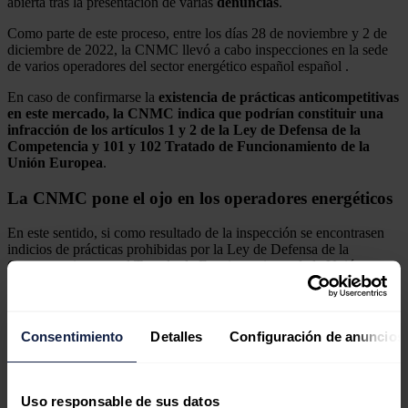
abierta tras la presentación de varias
denuncias
.
Como parte de este proceso, entre los días 28 de noviembre y 2 de
diciembre de 2022, la CNMC llevó a cabo inspecciones en la sede
de varios operadores del sector energético español español .
En caso de confirmarse la
existencia de prácticas anticompetitivas
en este mercado, la CNMC indica que podrían constituir una
infracción de los artículos 1 y 2 de la Ley de Defensa de la
Competencia y 101 y 102 Tratado de Funcionamiento de la
Unión Europea
.
La CNMC pone el ojo en los operadores energéticos
En este sentido, si como resultado de la inspección se encontrasen
indicios de prácticas prohibidas por la Ley de Defensa de la
Competencia y por el Tratado de Funcionamiento de la Unión
Europea, la CNMC procederá a la incoar formalmente un
expediente sancionador.
La CNMC, atenta ante el cobro de costes extras en los
Consentimiento
Detalles
Configuración de anuncios
cambios al mercado regulado de gas
En el marco de su investigación sobre cómo las
comercializadoras están gestionando las peticiones de
cambio a la tarifa regulada de gas (TUR), la Comisión
Uso responsable de sus datos