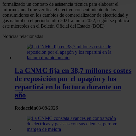
digitales)
formalizado un contrato de asistencia técnica para elaborar el
informe anual que verifica el efectivo consentimiento de los
Obtenga más información sobre cómo se procesan sus
consumidores en los cambios de comercializador de electricidad y
datos personales y establezca sus preferencias en la
gas natural en el periodo julio 2021 a junio 2022, según se publica
este miércoles en el Boletín Oficial del Estado (BOE).
sección de datos
. Puede cambiar o retirar su
consentimiento en cualquier momento en la Declaración
Noticias relacionadas
de cookies.
Las cookies de este sitio web se usan para personalizar
el contenido y los anuncios, ofrecer funciones de redes
La CNMC fija en 38,7 millones costes
sociales y analizar el tráfico. Además, compartimos
de reposición por el apagón y los
información sobre el uso que haga del sitio web con
nuestros partners de redes sociales, publicidad y análisis
repartirá en la factura durante un
web, quienes pueden combinarla con otra información
año
que les haya proporcionado o que hayan recopilado a
partir del uso que haya hecho de sus servicios.
Redacción
03/08/2026