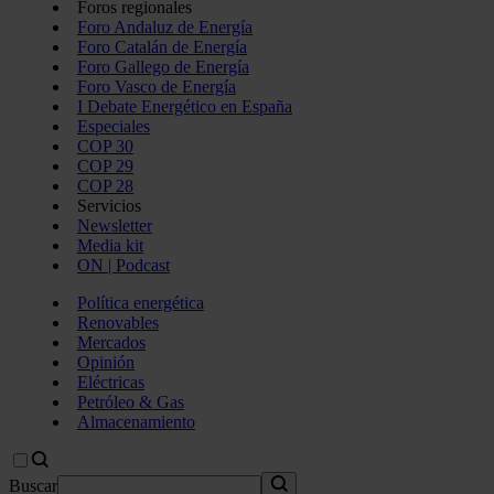
Foros regionales
Foro Andaluz de Energía
Foro Catalán de Energía
Foro Gallego de Energía
Foro Vasco de Energía
I Debate Energético en España
Especiales
COP 30
COP 29
COP 28
Servicios
Newsletter
Media kit
ON | Podcast
Política energética
Renovables
Mercados
Opinión
Eléctricas
Petróleo & Gas
Almacenamiento
Buscar