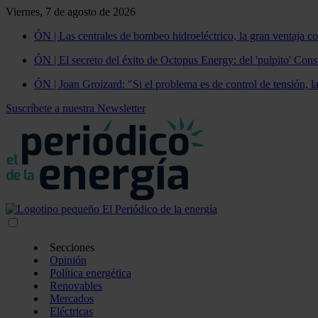
Viernes, 7 de agosto de 2026
ÓN | Las centrales de bombeo hidroeléctrico, la gran ventaja co
ÓN | El secreto del éxito de Octopus Energy: del 'pulpito' Const
ÓN | Joan Groizard: "Si el problema es de control de tensión, l
Suscríbete a nuestra Newsletter
Secciones
Opinión
Política energética
Renovables
Mercados
Eléctricas