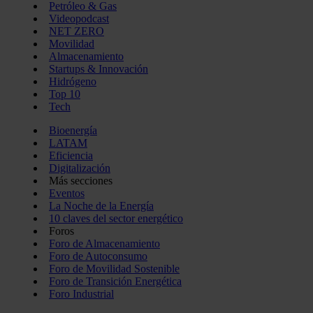
Petróleo & Gas
Videopodcast
NET ZERO
Movilidad
Almacenamiento
Startups & Innovación
Hidrógeno
Top 10
Tech
Bioenergía
LATAM
Eficiencia
Digitalización
Más secciones
Eventos
La Noche de la Energía
10 claves del sector energético
Foros
Foro de Almacenamiento
Foro de Autoconsumo
Foro de Movilidad Sostenible
Foro de Transición Energética
Foro Industrial