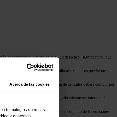
arbón experimente a lo largo de 2016 un descenso "significativo" que
ercicio dentro de un informe más amplio acerca de sus previsiones de
MC indica que cada empresa propietaria de centrales deberá cumplir por
Acerca de las cookies
pa Press.
 año 2016 de estas centrales sea significativamente inferior a la
 necesarias en desnitrificación.
con tecnologías como las
2 TWh, en función de la optimización del conjunto de las emisiones
cidad y contenido