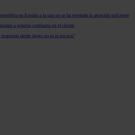
mpetitiva en España a la que no se ha prestado la atención suficiente
antine a generar confianza en el cliente
a respuesta desde luego no es la nuclear"