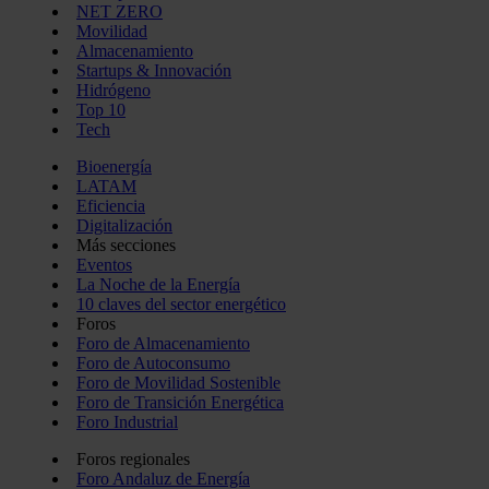
NET ZERO
Movilidad
Almacenamiento
Startups & Innovación
Hidrógeno
Top 10
Tech
Bioenergía
LATAM
Eficiencia
Digitalización
Más secciones
Eventos
La Noche de la Energía
10 claves del sector energético
Foros
Foro de Almacenamiento
Foro de Autoconsumo
Foro de Movilidad Sostenible
Foro de Transición Energética
Foro Industrial
Foros regionales
Foro Andaluz de Energía