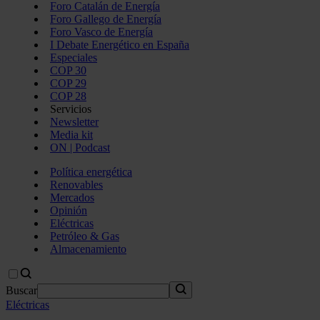
Foro Catalán de Energía
Foro Gallego de Energía
Foro Vasco de Energía
I Debate Energético en España
Especiales
COP 30
COP 29
COP 28
Servicios
Newsletter
Media kit
ON | Podcast
Política energética
Renovables
Mercados
Opinión
Eléctricas
Petróleo & Gas
Almacenamiento
Buscar
Eléctricas