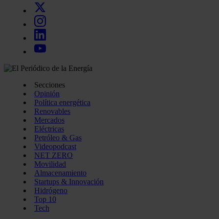
Secciones
Opinión
Política energética
Renovables
Mercados
Eléctricas
Petróleo & Gas
Videopodcast
NET ZERO
Movilidad
Almacenamiento
Startups & Innovación
Hidrógeno
Top 10
Tech