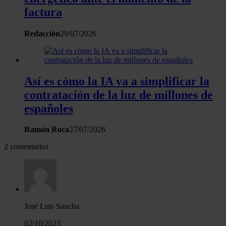
contenido y los anuncios, ofrecer funciones de redes sociale
factura
analizar el tráfico. Además, compartimos información sobre 
uso que haga del sitio web con nuestros partners de redes
Redacción
29/07/2026
sociales, publicidad y análisis web, quienes pueden combina
con otra información que les haya proporcionado o que haya
recopilado a partir del uso que haya hecho de sus servicios.
Así es cómo la IA va a simplificar la
contratación de la luz de millones de
españoles
Ramón Roca
27/07/2026
2 comentarios
José Luis Sancha
02/10/2023