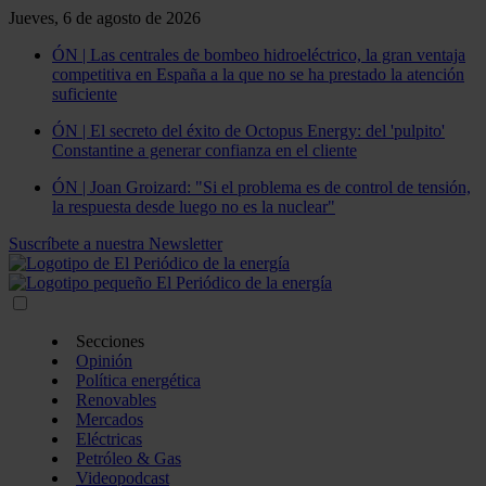
Jueves, 6 de agosto de 2026
ÓN | Las centrales de bombeo hidroeléctrico, la gran ventaja
competitiva en España a la que no se ha prestado la atención
suficiente
ÓN | El secreto del éxito de Octopus Energy: del 'pulpito'
Constantine a generar confianza en el cliente
ÓN | Joan Groizard: "Si el problema es de control de tensión,
la respuesta desde luego no es la nuclear"
Suscríbete a nuestra Newsletter
Secciones
Opinión
Política energética
Renovables
Mercados
Eléctricas
Petróleo & Gas
Videopodcast