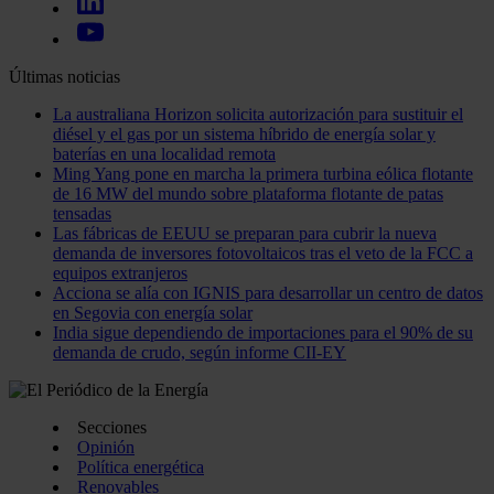
Últimas noticias
La australiana Horizon solicita autorización para sustituir el
diésel y el gas por un sistema híbrido de energía solar y
baterías en una localidad remota
Ming Yang pone en marcha la primera turbina eólica flotante
de 16 MW del mundo sobre plataforma flotante de patas
tensadas
Las fábricas de EEUU se preparan para cubrir la nueva
demanda de inversores fotovoltaicos tras el veto de la FCC a
equipos extranjeros
Acciona se alía con IGNIS para desarrollar un centro de datos
en Segovia con energía solar
India sigue dependiendo de importaciones para el 90% de su
demanda de crudo, según informe CII-EY
Secciones
Opinión
Política energética
Renovables