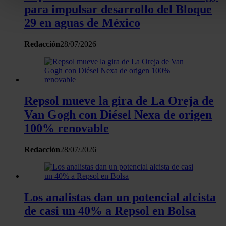
para impulsar desarrollo del Bloque
personales y establezca sus preferencias en la
sección de 
29 en aguas de México
Puede cambiar o retirar su consentimiento en cualquier mo
la Declaración de cookies.
Redacción
28/07/2026
Las cookies de este sitio web se usan para personalizar el c
y los anuncios, ofrecer funciones de redes sociales y analiza
tráfico. Además, compartimos información sobre el uso que 
sitio web con nuestros partners de redes sociales, publicida
Repsol mueve la gira de La Oreja de
análisis web, quienes pueden combinarla con otra informació
Van Gogh con Diésel Nexa de origen
haya proporcionado o que hayan recopilado a partir del uso 
100% renovable
hecho de sus servicios.
Redacción
28/07/2026
Los analistas dan un potencial alcista
de casi un 40% a Repsol en Bolsa