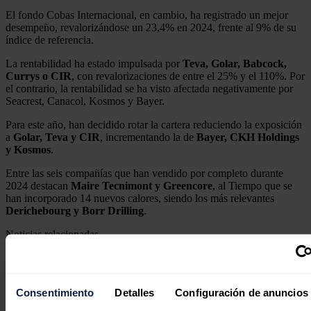
El fondo Cobas Internacional, en cambio, ha registrado un mejor
desempeño, revalorizándose un 23,4% en 2024, frente al 9% de su
índice de referencia.
La rentabilidad ha estado impulsada por
Teva, Golar, Babcock,
Currys o CIR
, con revalorizaciones de entre el 25% y el 110%. Por
el contrario, la rentabilidad se ha visto afectada negativamente por
Seacrest, Canacol, Kosmos y Bayer.
Para este año, han decidido rotar la cartera reduciendo la exposición
a
Golar, Teva y CIR
, incrementando la de
Bayer, CKH Holdings
y Kosmos
.
Entre las seis compañías que han vendido por completo durante
2024 destacan
Maire Tecnimont y Greencore
, al Tiempo que se
han incorporado 14 nuevos calores, siendo los más relevantes
Derichebourg y Borr Drilling
.
Noticias relacionadas
Consentimiento
Detalles
Configuración de anuncios