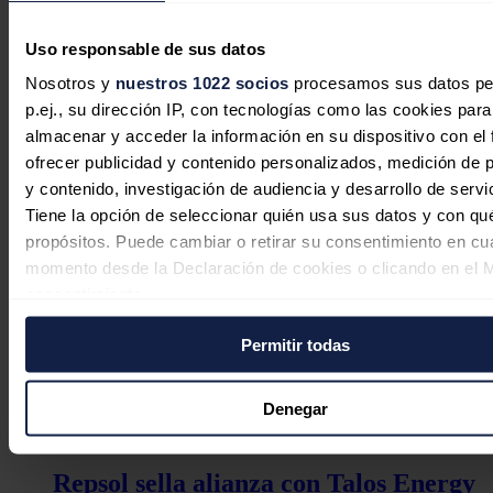
Uso responsable de sus datos
Nosotros y
nuestros 1022 socios
procesamos sus datos pe
p.ej., su dirección IP, con tecnologías como las cookies para
almacenar y acceder la información en su dispositivo con el 
ofrecer publicidad y contenido personalizados, medición de p
y contenido, investigación de audiencia y desarrollo de servi
Tiene la opción de seleccionar quién usa sus datos y con qu
El Gobierno Vasco adquiere el 1% de
propósitos. Puede cambiar o retirar su consentimiento en cu
Enagás para reforzar su apuesta
momento desde la Declaración de cookies o clicando en el 
estratégica por la autonomía
consentimiento.
energética
Permitir todas
Si lo permite, también quisiéramos:
Redacción
29/07/2026
Recopilar información sobre su ubicación geográfica
puede tener una precisión de varios metros
Denegar
Identificar su dispositivo analizándolo activamente p
características específicas (huellas digitales)
Repsol sella alianza con Talos Energy
Obtenga más información sobre cómo se procesan sus dato