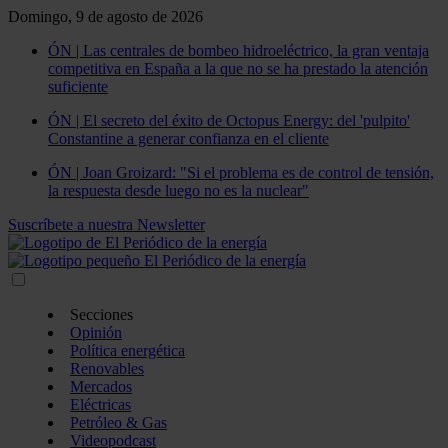
Domingo, 9 de agosto de 2026
ÓN | Las centrales de bombeo hidroeléctrico, la gran ventaja
competitiva en España a la que no se ha prestado la atención
suficiente
ÓN | El secreto del éxito de Octopus Energy: del 'pulpito'
Constantine a generar confianza en el cliente
ÓN | Joan Groizard: "Si el problema es de control de tensión,
la respuesta desde luego no es la nuclear"
Suscríbete a nuestra Newsletter
Secciones
Opinión
Política energética
Renovables
Mercados
Eléctricas
Petróleo & Gas
Videopodcast