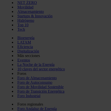
NET ZERO
Movilidad
Almacenamiento
Startups & Innovación
Hidrógeno
Top 10
Tech
Bioenergía
LATAM
Eficiencia
Digitalización
Más secciones
Eventos
La Noche de la Energía
10 claves del sector energético
Foros
Foro de Almacenamiento
Foro de Autoconsumo
Foro de Movilidad Sostenible
Foro de Transición Energética
Foro Industrial
Foros regionales
Foro Andaluz de Energía