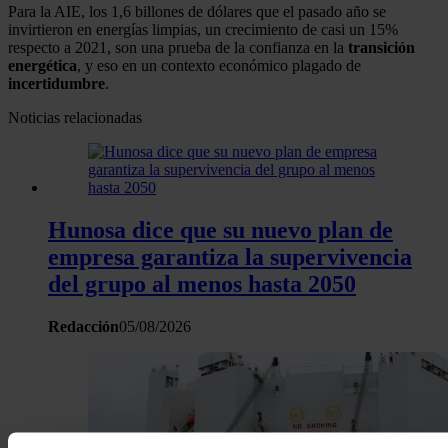
Para la AIE, los 1,6 billones de dólares que el pasado año se
invirtieron en energías limpias, un crecimiento de casi un 15%
respecto a 2021, son una prueba de la confianza en la
transición
energética
, y eso en un contexto económico plagado de
incertidumbre
.
Noticias relacionadas
Hunosa dice que su nuevo plan de
empresa garantiza la supervivencia
del grupo al menos hasta 2050
Redacción
05/08/2026