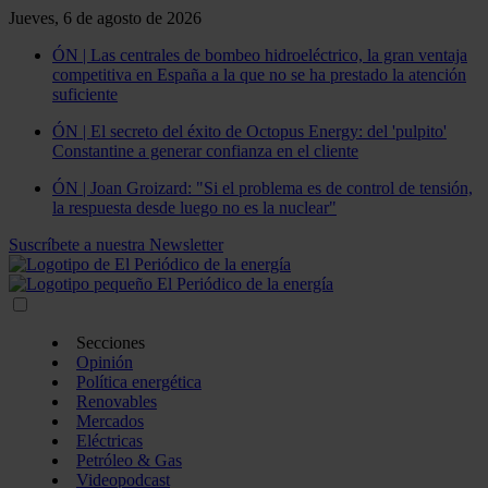
Jueves, 6 de agosto de 2026
ÓN | Las centrales de bombeo hidroeléctrico, la gran ventaja
competitiva en España a la que no se ha prestado la atención
suficiente
ÓN | El secreto del éxito de Octopus Energy: del 'pulpito'
Constantine a generar confianza en el cliente
ÓN | Joan Groizard: "Si el problema es de control de tensión,
la respuesta desde luego no es la nuclear"
Suscríbete a nuestra Newsletter
Secciones
Opinión
Política energética
Renovables
Mercados
Eléctricas
Petróleo & Gas
Videopodcast