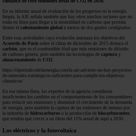
climático de cero emisiones netas de CO2 en 2050.
En su informe anual de evaluación de los progresos en la energía
limpia, la AIE señala también que hay otros muchos sectores que no
están en línea para llegar a la neutralidad en carbono que permita
limitar el
calentamiento
global
a menos de dos grados centígrados.
Entre esas actividades cuya evolución amenaza los objetivos del
Acuerdo de París
sobre el clima de diciembre de 2015 destaca el
carbón
, que es el combustible fósil que más emisiones de dióxido
de carbono genera, pero también las tecnologías de
captura
y
almacenamiento
de
CO2
.
https://elperiodicodelaenergia.com/la-aie-advierte-no-hay-proyectos-
de-minerales-estrategicos-suficientes-para-cumplir-los-objetivos-
climaticos/
En esa misma línea, los expertos de la agencia consideran
insuficientes los cambios en el comportamiento de los consumidores
para reducir sus emisiones y disminuir el crecimiento de la demanda
de energía, pero también la captura de las emisiones de metano por
la industria de
hidrocarburos
o la producción de
biocarburantes
,
que tendría que crecer a un ritmo del 11% anual de aquí a 2030.
Los eléctricos y la fotovoltaica