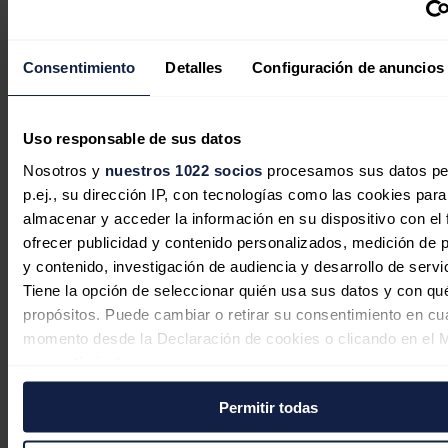
Consentimiento
Detalles
Configuración de anuncios
Uso responsable de sus datos
Nosotros y
nuestros 1022 socios
procesamos sus datos pe
MG dará a conocer sus modelos
p.ej., su dirección IP, con tecnologías como las cookies para
eléctricos este martes en La Coruña
almacenar y acceder la información en su dispositivo con el 
ofrecer publicidad y contenido personalizados, medición de p
tras el desembarco de SAIC en Ferrol
y contenido, investigación de audiencia y desarrollo de servi
Redacción
27/07/2026
Tiene la opción de seleccionar quién usa sus datos y con qu
propósitos. Puede cambiar o retirar su consentimiento en cu
momento desde la Declaración de cookies o clicando en el 
consentimiento.
TotalEnergies apela una sentencia que
le obliga a informar de las emisiones
Permitir todas
Si lo permite, también quisiéramos:
de sus clientes
Recopilar información sobre su ubicación geográfica