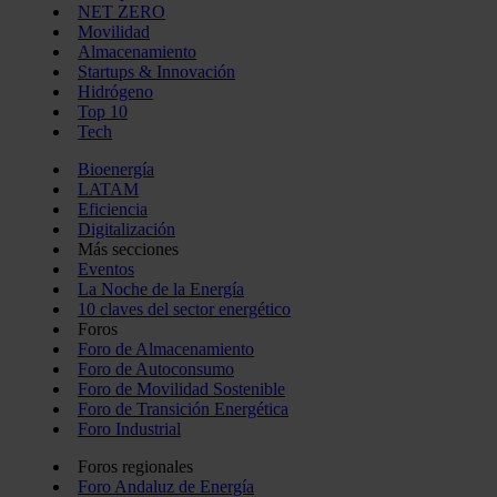
NET ZERO
Movilidad
Almacenamiento
Startups & Innovación
Hidrógeno
Top 10
Tech
Bioenergía
LATAM
Eficiencia
Digitalización
Más secciones
Eventos
La Noche de la Energía
10 claves del sector energético
Foros
Foro de Almacenamiento
Foro de Autoconsumo
Foro de Movilidad Sostenible
Foro de Transición Energética
Foro Industrial
Foros regionales
Foro Andaluz de Energía