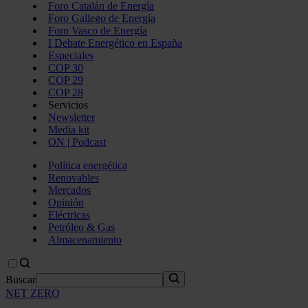
Foro Catalán de Energía
Foro Gallego de Energía
Foro Vasco de Energía
I Debate Energético en España
Especiales
COP 30
COP 29
COP 28
Servicios
Newsletter
Media kit
ON | Podcast
Política energética
Renovables
Mercados
Opinión
Eléctricas
Petróleo & Gas
Almacenamiento
Buscar
NET ZERO