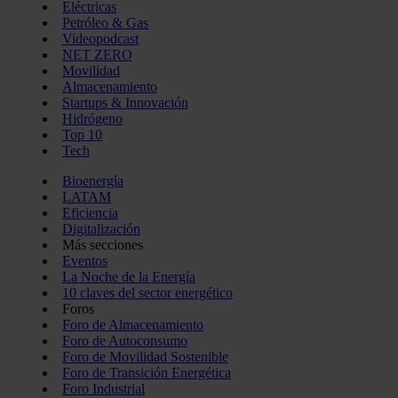
Eléctricas
Petróleo & Gas
Videopodcast
NET ZERO
Movilidad
Almacenamiento
Startups & Innovación
Hidrógeno
Top 10
Tech
Bioenergía
LATAM
Eficiencia
Digitalización
Más secciones
Eventos
La Noche de la Energía
10 claves del sector energético
Foros
Foro de Almacenamiento
Foro de Autoconsumo
Foro de Movilidad Sostenible
Foro de Transición Energética
Foro Industrial