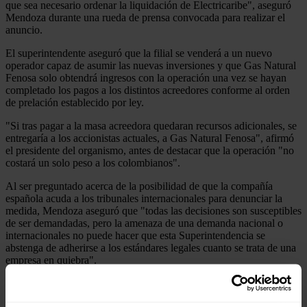
que sea necesario ordenar la liquidación de Electricaribe", aseguró
Mendoza durante una rueda de prensa convocada para realizar el
anuncio.
El superintendente aseguró que la filial se venderá a un nuevo
operador capaz de asumir las nuevas inversiones y que Gas Natural
Fenosa solo obtendrá ingresos con la operación una vez se hayan
completado los pagos a los distintos acreedores conforme al orden
de prelación establecido por ley.
"Si tras pagar a la masa acreedora quedaran recursos adicionales, se
entregaría a los accionistas actuales, a Gas Natural Fenosa", afirmó
el presidente del organismo, antes de destacar que la operación "no
costará un solo peso a los colombianos".
Al ser preguntado acerca de la posibilidad de que la compañía
española acuda a los tribunales internacionales para denunciar la
medida, Mendoza aseguró que "todas las decisiones son susceptibles
de ser demandadas, pero la amenaza de una demanda nacional o
internacionales no puede hacer que esta Superintendencia se
abstenga de adherirse a los estándares legales cuanto se trata de una
empresa en quiebra".
Mendoza también aseguró que el proceso de liquidación comenzará
"inmediatamente", será "absolutamente público" y tendrá una