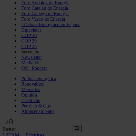
Foro Andaluz de Energía
Foro Catalán de Energía
Foro Gallego de Energía
Foro Vasco de Energía
I Debate Energético en España
Especiales
COP 30
COP 29
COP 28
Servicios
Newsletter
Media kit
ON | Podcast
Política energética
Renovables
Mercados
Opinión
Eléctricas
Petróleo & Gas
Almacenamiento
Buscar
LATAM
·
Eléctricas