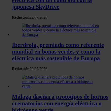
partir del uso que haya hecho de sus servicios.
japonesa SkyDrive
Redacción
22/07/2026
Iberdrola, premiada como referente
mundial en bonos verdes y como la
eléctrica más sostenible de Europa
Redacción
20/07/2026
Málaga diseñará prototipos de hornos
crematorios con energía eléctrica o
hidrógeno verde