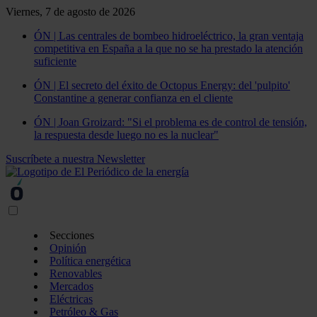
Viernes, 7 de agosto de 2026
ÓN | Las centrales de bombeo hidroeléctrico, la gran ventaja
competitiva en España a la que no se ha prestado la atención
suficiente
ÓN | El secreto del éxito de Octopus Energy: del 'pulpito'
Constantine a generar confianza en el cliente
ÓN | Joan Groizard: "Si el problema es de control de tensión,
la respuesta desde luego no es la nuclear"
Suscríbete a nuestra Newsletter
Secciones
Opinión
Política energética
Renovables
Mercados
Eléctricas
Petróleo & Gas