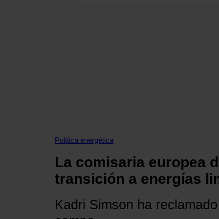
SECCIONES
OPINIÓN
POLÍTICA ENERGÉTICA
RENOVABLES
MERCADOS
ELÉCTRICAS
PETRÓLEO & GAS
VIDEOPODCAST
NET ZERO
Política energética
MOVILIDAD
La comisaria europea d
ALMACENAMIENTO
STARTUPS & INNOVACIÓN
transición a energías l
HIDRÓGENO
TOP 10
Kadri Simson ha reclamado a
TECH