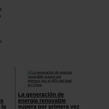
a
u
ar
a
La generación de
as
energía renovable
 la
supera por primera vez