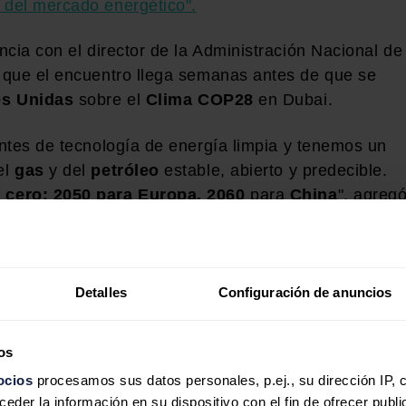
d del mercado energético".
cia con el director de la Administración Nacional de
 que el encuentro llega semanas antes de que se
es Unidas
sobre el
Clima COP28
en Dubai.
ntes de tecnología de energía limpia y tenemos un
el
gas
y del
petróleo
estable, abierto y predecible.
 cero: 2050 para Europa, 2060
para
China
", agregó
hina y la UE
mparable" hacia una nueva economía
energética
Detalles
Configuración de anuncios
lerada e irreversible de tecnologías de energía
más de "vehículos eléctricos, producción de hidrógeno
os
ías y muchas otras".
ocios
procesamos sus datos personales, p.ej., su dirección IP, 
der la información en su dispositivo con el fin de ofrecer publi