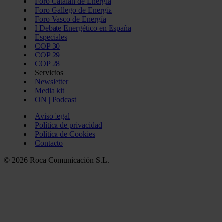
Foro Catalán de Energía
Foro Gallego de Energía
Foro Vasco de Energía
I Debate Energético en España
Especiales
COP 30
COP 29
COP 28
Servicios
Newsletter
Media kit
ON | Podcast
Aviso legal
Política de privacidad
Política de Cookies
Contacto
© 2026 Roca Comunicación S.L.