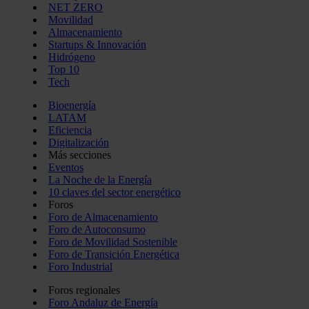
NET ZERO
Movilidad
Almacenamiento
Startups & Innovación
Hidrógeno
Top 10
Tech
Bioenergía
LATAM
Eficiencia
Digitalización
Más secciones
Eventos
La Noche de la Energía
10 claves del sector energético
Foros
Foro de Almacenamiento
Foro de Autoconsumo
Foro de Movilidad Sostenible
Foro de Transición Energética
Foro Industrial
Foros regionales
Foro Andaluz de Energía