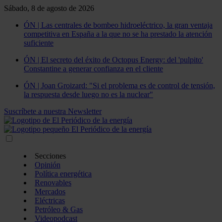
Sábado, 8 de agosto de 2026
ÓN | Las centrales de bombeo hidroeléctrico, la gran ventaja
competitiva en España a la que no se ha prestado la atención
suficiente
ÓN | El secreto del éxito de Octopus Energy: del 'pulpito'
Constantine a generar confianza en el cliente
ÓN | Joan Groizard: "Si el problema es de control de tensión,
la respuesta desde luego no es la nuclear"
Suscríbete a nuestra Newsletter
Secciones
Opinión
Política energética
Renovables
Mercados
Eléctricas
Petróleo & Gas
Videopodcast