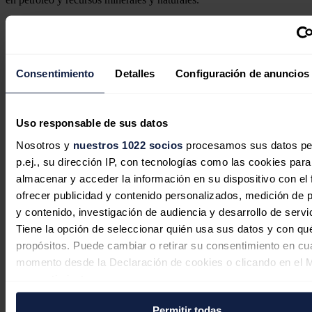
El Ejecutivo de Nicolás Maduro aseguró asimismo esta semana que
la aprobación de la mencionada ley "es un acto soberano que
compete solo a los venezolanos" y que su objetivo "es defender y
preservar los derechos incuestionables de Venezuela sobre el
Consentimiento
Detalles
Configuración de anuncios
territorio".
Noticias relacionadas
Uso responsable de sus datos
Nosotros y
nuestros 1022 socios
procesamos sus datos pe
El petróleo de Texas sube un 1,4 %, a
p.ej., su dirección IP, con tecnologías como las cookies para
almacenar y acceder la información en su dispositivo con el 
76,27 dólares, pendiente de acuerdo
ofrecer publicidad y contenido personalizados, medición de p
para abrir Ormuz
y contenido, investigación de audiencia y desarrollo de servi
Tiene la opción de seleccionar quién usa sus datos y con qu
Redacción
06/08/2026
propósitos. Puede cambiar o retirar su consentimiento en cu
momento desde la Declaración de cookies o clicando en el 
consentimiento.
BP gana un 235% más hasta junio
Permitir todas
Si lo permite, también quisiéramos: