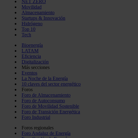
NET ZERO
Movilidad
Almacenamiento
Startups & Innovación
Hidrógeno
Top 10
Tech
Bioenergía
LATAM
Eficiencia
Digitalización
Más secciones
Eventos
La Noche de la Energía
10 claves del sector energético
Foros
Foro de Almacenamiento
Foro de Autoconsumo
Foro de Movilidad Sostenible
Foro de Transición Energética
Foro Industrial
Foros regionales
Foro Andaluz de Energía