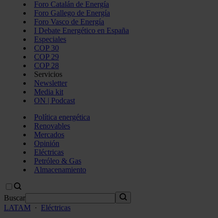
Foro Catalán de Energía
Foro Gallego de Energía
Foro Vasco de Energía
I Debate Energético en España
Especiales
COP 30
COP 29
COP 28
Servicios
Newsletter
Media kit
ON | Podcast
Política energética
Renovables
Mercados
Opinión
Eléctricas
Petróleo & Gas
Almacenamiento
Buscar
LATAM
·
Eléctricas