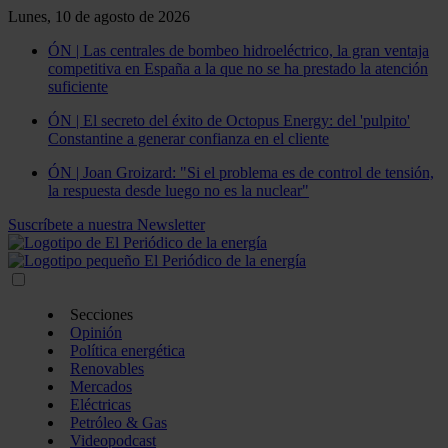
Lunes, 10 de agosto de 2026
ÓN | Las centrales de bombeo hidroeléctrico, la gran ventaja
competitiva en España a la que no se ha prestado la atención
suficiente
ÓN | El secreto del éxito de Octopus Energy: del 'pulpito'
Constantine a generar confianza en el cliente
ÓN | Joan Groizard: "Si el problema es de control de tensión,
la respuesta desde luego no es la nuclear"
Suscríbete a nuestra Newsletter
Secciones
Opinión
Política energética
Renovables
Mercados
Eléctricas
Petróleo & Gas
Videopodcast