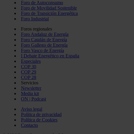
Foro de Autoconsumo
Foro de Movilidad Sostenible
Foro de Transición Energética
Foro Industrial
Foros regionales
Foro Andaluz de Energía
Foro Catalán de Energía
Foro Gallego de Energía
Foro Vasco de Energía
I Debate Energético en España
Especiales
COP 30
COP 29
COP 28
Servicios
Newsletter
Media kit
ON | Podcast
Aviso legal
Política de privacidad
Política de Cookies
Contacto