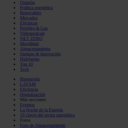
Opinión
Política energética
Renovables
Mercados
Eléctricas
Petróleo & Gas
Videopodcast
NET ZERO
Movilidad
Almacenamiento
Startups & Innovación
Hidrógeno
Top 10
Tech
Bioenergía
LATAM
Eficiencia
Digitalización
Más secciones
Eventos
La Noche de la Energía
10 claves del sector energético
Foros
Foro de Almacenamiento