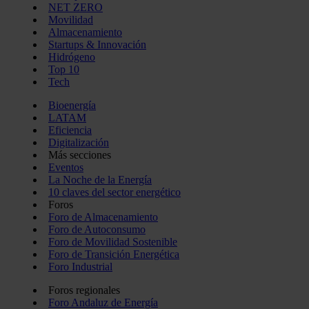
NET ZERO
Movilidad
Almacenamiento
Startups & Innovación
Hidrógeno
Top 10
Tech
Bioenergía
LATAM
Eficiencia
Digitalización
Más secciones
Eventos
La Noche de la Energía
10 claves del sector energético
Foros
Foro de Almacenamiento
Foro de Autoconsumo
Foro de Movilidad Sostenible
Foro de Transición Energética
Foro Industrial
Foros regionales
Foro Andaluz de Energía