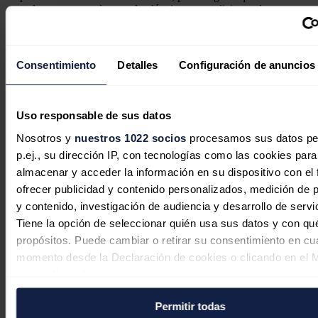
centrales operen en el mercado eléctrico en condiciones de
competencia”.
Así como “en beneficio de los consumidores, al mismo tiempo que
el Estado mexicano recupera el liderazgo en la generación de
Consentimiento
Detalles
Configuración de anuncios
energía eléctrica, meta que se fijó en la iniciativa de reforma
constitucional”.
Además, celebró que con esta decisión se alcanza el objetivo del
Uso responsable de sus datos
Gobierno mexicano de contar con el 54 % en la generación eléctrica
del país, “recuperando presencia de mercado en áreas estratégicas
Nosotros y
nuestros 1022 socios
procesamos sus datos pe
para la relocalización de empresas que hoy vive México”.
p.ej., su dirección IP, con tecnologías como las cookies para
Noticias relacionadas
almacenar y acceder la información en su dispositivo con el 
ofrecer publicidad y contenido personalizados, medición de p
y contenido, investigación de audiencia y desarrollo de servi
Tiene la opción de seleccionar quién usa sus datos y con qu
Iberdrola impulsa la rehabilitación
propósitos. Puede cambiar o retirar su consentimiento en cu
energética de más de 500 viviendas en
momento desde la Declaración de cookies o clicando en el 
Andalucía
consentimiento.
Permitir todas
Redacción
10/08/2026
Si lo permite, también quisiéramos: