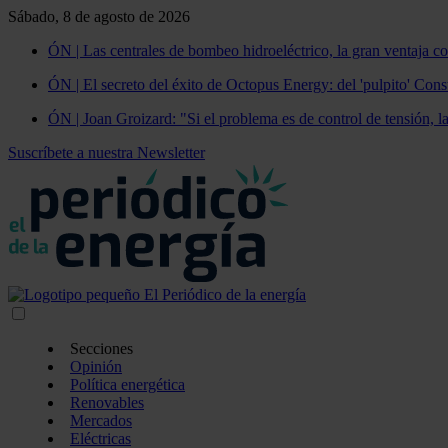
Sábado, 8 de agosto de 2026
ÓN | Las centrales de bombeo hidroeléctrico, la gran ventaja co
ÓN | El secreto del éxito de Octopus Energy: del 'pulpito' Const
ÓN | Joan Groizard: "Si el problema es de control de tensión, l
Suscríbete a nuestra Newsletter
Secciones
Opinión
Política energética
Renovables
Mercados
Eléctricas