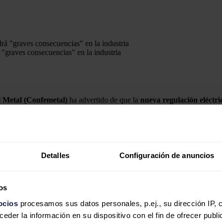
 "graves consecuencias" en la industria
 Metal (Confemetal)
ha advertido de que la
nueva regulación eléctri
o el
Real Decreto-ley 17/2021
, aprobado por el
Gobierno el 14 de sep
, que están generando una fuerte polémica.
ción de la retribución a todos los contratos bilaterales a precio fijo pre
Detalles
Configuración de anuncios
creto provoca "inseguridad jurídica" y conllevará reducción de inversi
os
y difícil que las empresas consumidoras cierren contratos de compraven
mporales de esa obligación hasta que se normalice el mercado", ha expr
ocios
procesamos sus datos personales, p.ej., su dirección IP, 
der la información en su dispositivo con el fin de ofrecer publi
icientes para satisfacer la
demanda industrial de electricidad
y garan