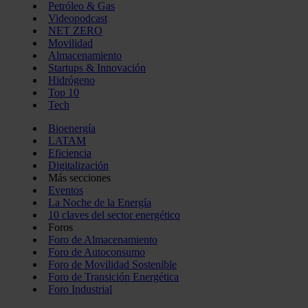
Petróleo & Gas
Videopodcast
NET ZERO
Movilidad
Almacenamiento
Startups & Innovación
Hidrógeno
Top 10
Tech
Bioenergía
LATAM
Eficiencia
Digitalización
Más secciones
Eventos
La Noche de la Energía
10 claves del sector energético
Foros
Foro de Almacenamiento
Foro de Autoconsumo
Foro de Movilidad Sostenible
Foro de Transición Energética
Foro Industrial