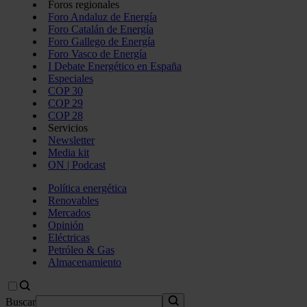
Foros regionales
Foro Andaluz de Energía
Foro Catalán de Energía
Foro Gallego de Energía
Foro Vasco de Energía
I Debate Energético en España
Especiales
COP 30
COP 29
COP 28
Servicios
Newsletter
Media kit
ON | Podcast
Política energética
Renovables
Mercados
Opinión
Eléctricas
Petróleo & Gas
Almacenamiento
Buscar