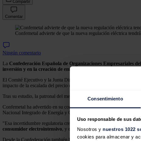
Compartir
Comentar
Confemetal advierte de que la nueva regulación eléctrica tendrá
Ningún comentario
La
Confederación Española de Organizaciones Empresariales del
inversión y en la creación de empleo
.
El Comité Ejecutivo y la Junta Directiva de Confemetal han analizad
impacto de la escalada del precio del gas natural en el coste de la luz
Tras su estudio, la patronal del metal ha propuesto excluir de la minora
Consentimiento
Confemetal ha advertido en su comunicado que la adopción del Real De
Nacional Integrado de Energía y Clima 2021-2030.
Uso responsable de sus dat
"Esa incertidumbre regulatoria creada por el Real Decreto-Ley hará mu
consumidor electrointensivo
, y exige que se prevean exenciones te
Nosotros y
nuestros 1022 s
cookies para almacenar y acce
Desde la Confederación también han pedido un número de subastas suf