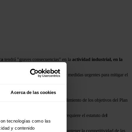
ca
tendrá "graves consecuencias" en la
actividad industrial, en la
tiembre
, que incluye un conjunto de medidas urgentes para mitigar el
vios a la aplicación del Real Decreto.
Acerca de las cookies
ones, además de dificultar el cumplimiento de los objetivos del Plan
ta de energía a largo plazo, como requiere el estatuto de
l
esado Confemetal.
con tecnologías como las
cidad y contenido
tizar el suministro necesario para mantener la competitividad de las