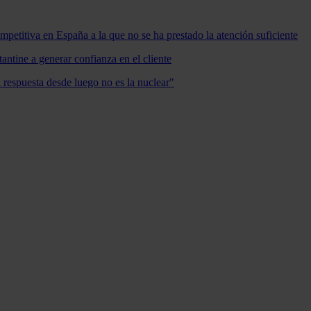
mpetitiva en España a la que no se ha prestado la atención suficiente
antine a generar confianza en el cliente
a respuesta desde luego no es la nuclear"