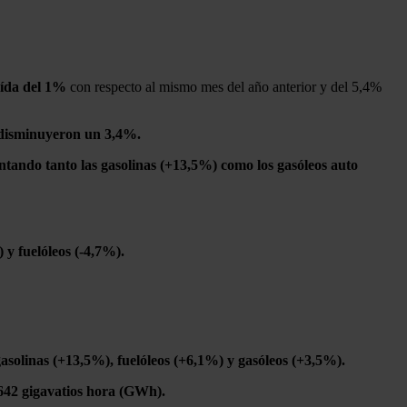
ída del 1%
con respecto al mismo mes del año anterior y del 5,4%
s disminuyeron un 3,4%.
tando tanto las gasolinas (+13,5%) como los gasóleos auto
y fuelóleos (-4,7%).
solinas (+13,5%), fuelóleos (+6,1%) y gasóleos (+3,5%).
642 gigavatios hora (GWh).