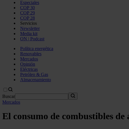
Especiales
COP 30
COP 29
COP 28
Servicios
Newsletter
Media kit
ON | Podcast
Política energética
Renovables
Mercados
Opinión
Eléctricas
Petróleo & Gas
Almacenamiento
Buscar
Mercados
El consumo de combustibles de 