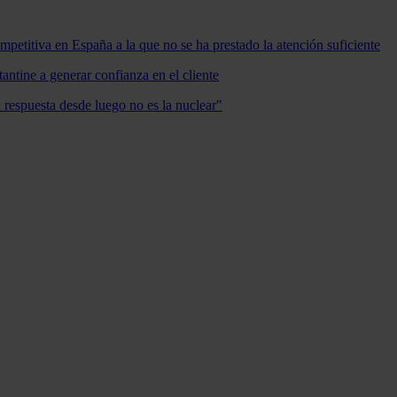
mpetitiva en España a la que no se ha prestado la atención suficiente
antine a generar confianza en el cliente
a respuesta desde luego no es la nuclear"