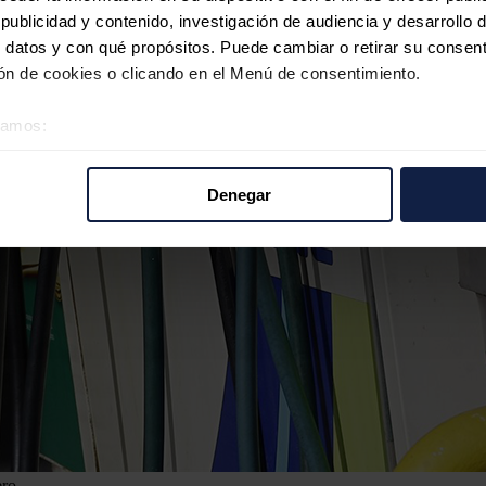
ublicidad y contenido, investigación de audiencia y desarrollo d
 datos y con qué propósitos. Puede cambiar o retirar su consent
n de cookies o clicando en el Menú de consentimiento.
éramos:
 sobre su ubicación geográfica que puede tener una precisión d
tivo analizándolo activamente para buscar características específ
Denegar
re cómo se procesan sus datos personales y establezca sus pr
rar su consentimiento en cualquier momento en la Declaración d
b se usan para personalizar el contenido y los anuncios, ofrecer
s, compartimos información sobre el uso que haga del sitio web 
 análisis web, quienes pueden combinarla con otra información q
r del uso que haya hecho de sus servicios.
ero