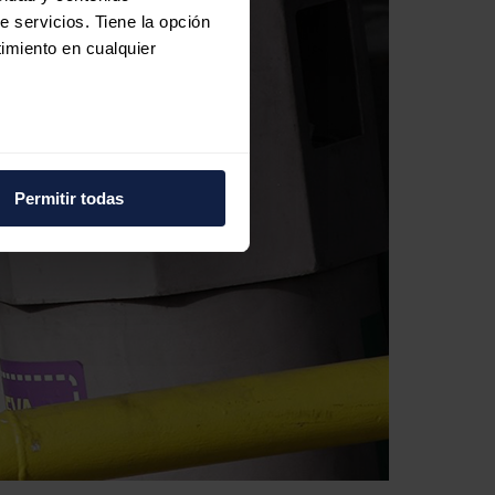
e servicios. Tiene la opción
imiento en cualquier
e varios metros
icas (huellas digitales)
Permitir todas
eferencias en la
sección de
e cookies.
 funciones de redes sociales
con nuestros partners de
ue les haya proporcionado o