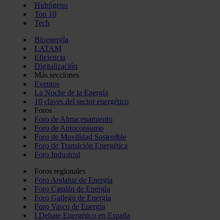
Hidrógeno
Top 10
Tech
Bioenergía
LATAM
Eficiencia
Digitalización
Más secciones
Eventos
La Noche de la Energía
10 claves del sector energético
Foros
Foro de Almacenamiento
Foro de Autoconsumo
Foro de Movilidad Sostenible
Foro de Transición Energética
Foro Industrial
Foros regionales
Foro Andaluz de Energía
Foro Catalán de Energía
Foro Gallego de Energía
Foro Vasco de Energía
I Debate Energético en España