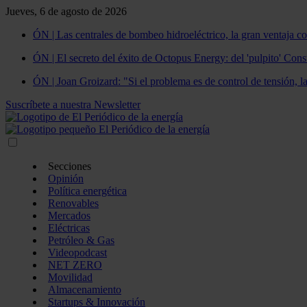
Jueves, 6 de agosto de 2026
ÓN | Las centrales de bombeo hidroeléctrico, la gran ventaja co
ÓN | El secreto del éxito de Octopus Energy: del 'pulpito' Const
ÓN | Joan Groizard: "Si el problema es de control de tensión, l
Suscríbete a nuestra Newsletter
Secciones
Opinión
Política energética
Renovables
Mercados
Eléctricas
Petróleo & Gas
Videopodcast
NET ZERO
Movilidad
Almacenamiento
Startups & Innovación