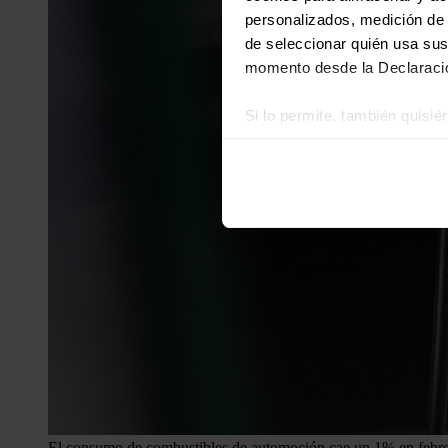
personalizados, medición de p
de seleccionar quién usa sus
momento desde la Declaració
Si lo permite, también quisi
Recopilar información
Identificar su disposi
Obtenga más información sob
datos
. Puede cambiar o reti
Las cookies de este sitio we
y analizar el tráfico. Ademá
redes sociales, publicidad y
que hayan recopilado a parti
El consumo de combustibles de automoción cae un 1% en febr