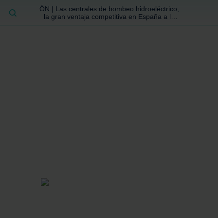
ÓN | Las centrales de bombeo hidroeléctrico,
BUSCAR
la gran ventaja competitiva en España a la
que no se ha prestado la atención suficiente