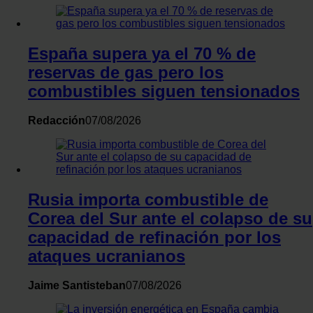
momento en la Declaración de cookies.
Las cookies de este sitio web se usan para personalizar el
España supera ya el 70 % de
contenido y los anuncios, ofrecer funciones de redes sociale
reservas de gas pero los
y analizar el tráfico. Además, compartimos información sobr
el uso que haga del sitio web con nuestros partners de redes
combustibles siguen tensionados
sociales, publicidad y análisis web, quienes pueden combina
con otra información que les haya proporcionado o que haya
Redacción
07/08/2026
recopilado a partir del uso que haya hecho de sus servicios.
Rusia importa combustible de
Corea del Sur ante el colapso de su
capacidad de refinación por los
ataques ucranianos
Jaime Santisteban
07/08/2026