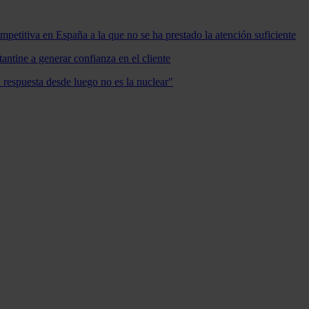
mpetitiva en España a la que no se ha prestado la atención suficiente
antine a generar confianza en el cliente
a respuesta desde luego no es la nuclear"