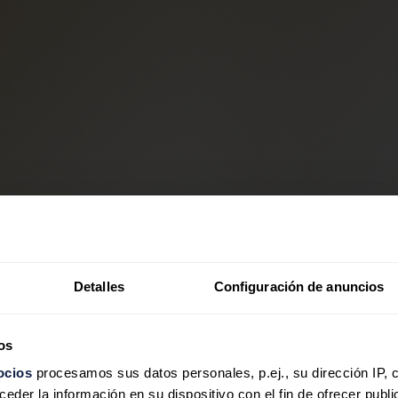
Detalles
Configuración de anuncios
os
ocios
procesamos sus datos personales, p.ej., su dirección IP, 
der la información en su dispositivo con el fin de ofrecer publi