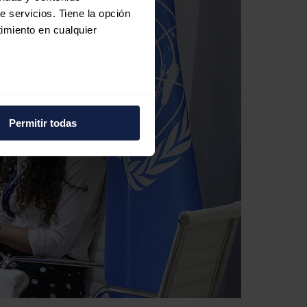
e servicios. Tiene la opción
imiento en cualquier
e varios metros
icas (huellas digitales)
Permitir todas
eferencias en la
sección de
e cookies.
 funciones de redes sociales
con nuestros partners de
ue les haya proporcionado o