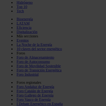
Hidrógeno
Top 10
Tech
Bioenergía
LATAM
Eficiencia
Digitalización
Más secciones
Eventos
La Noche de la Energía
10 claves del sector energético
Foros
Foro de Almacenamiento
Foro de Autoconsumo
Foro de Movilidad Sostenible
Foro de Transición Energética
Foro Industrial
Foros regionales
Foro Andaluz de Energía
Foro Catalán de Energía
Foro Gallego de Energía
Foro Vasco de Energía
I Debate Energético en España