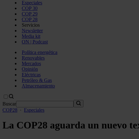
Especiales
COP 30
COP 29
COP 28
Servicios
Newsletter
Media kit
ON | Podcast
Política energética
Renovables
Mercados
Opinión
Eléctricas
Petróleo & Gas
Almacenamiento
Buscar
COP28
·
Especiales
La COP28 aguarda un nuevo text