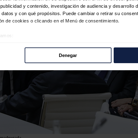
ublicidad y contenido, investigación de audiencia y desarrollo d
 datos y con qué propósitos. Puede cambiar o retirar su consent
n de cookies o clicando en el Menú de consentimiento.
éramos:
 sobre su ubicación geográfica que puede tener una precisión d
tivo analizándolo activamente para buscar características específ
Denegar
re cómo se procesan sus datos personales y establezca sus pr
rar su consentimiento en cualquier momento en la Declaración d
b se usan para personalizar el contenido y los anuncios, ofrecer
s, compartimos información sobre el uso que haga del sitio web 
 análisis web, quienes pueden combinarla con otra información q
r del uso que haya hecho de sus servicios.
a madrugada