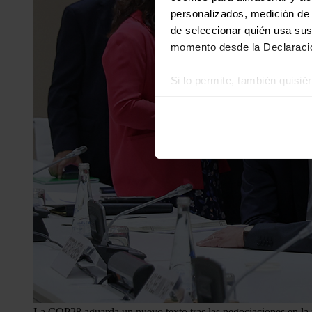
personalizados, medición de p
de seleccionar quién usa sus
momento desde la Declaració
Si lo permite, también quisi
Recopilar información
Identificar su disposi
Obtenga más información sob
datos
. Puede cambiar o reti
Las cookies de este sitio we
y analizar el tráfico. Ademá
redes sociales, publicidad y
que hayan recopilado a parti
La COP28 aguarda un nuevo texto tras las negociaciones en l