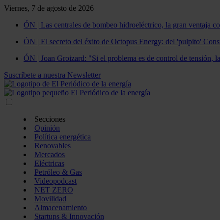
Viernes, 7 de agosto de 2026
ÓN | Las centrales de bombeo hidroeléctrico, la gran ventaja co
ÓN | El secreto del éxito de Octopus Energy: del 'pulpito' Const
ÓN | Joan Groizard: "Si el problema es de control de tensión, l
Suscríbete a nuestra Newsletter
Secciones
Opinión
Política energética
Renovables
Mercados
Eléctricas
Petróleo & Gas
Videopodcast
NET ZERO
Movilidad
Almacenamiento
Startups & Innovación