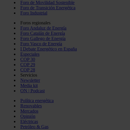
Foro de Movilidad Sostenible
Foro de Transición Energética
Foro Industrial
Foros regionales
Foro Andaluz de Energía
Foro Catalán de Energía
Foro Gallego de Energía
Foro Vasco de Energía
I Debate Energético en España
Especiales
COP 30
COP 29
COP 28
Servicios
Newsletter
Media kit
ON | Podcast
Política energética
Renovables
Mercados
Opinión
Eléctricas
Petróleo & Gas