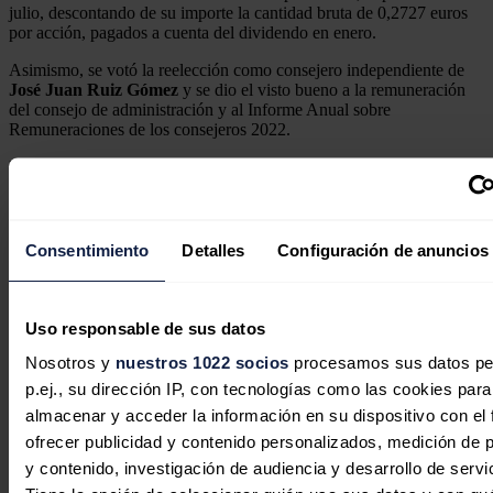
julio, descontando de su importe la cantidad bruta de 0,2727 euros
por acción, pagados a cuenta del dividendo en enero.
Asimismo, se votó la reelección como consejero independiente de
José Juan Ruiz Gómez
y se dio el visto bueno a la remuneración
del consejo de administración y al Informe Anual sobre
Remuneraciones de los consejeros 2022.
Noticias relacionadas
Consentimiento
Detalles
Configuración de anuncios
Uso responsable de sus datos
Nosotros y
nuestros 1022 socios
procesamos sus datos pe
p.ej., su dirección IP, con tecnologías como las cookies para
almacenar y acceder la información en su dispositivo con el 
ofrecer publicidad y contenido personalizados, medición de p
y contenido, investigación de audiencia y desarrollo de servi