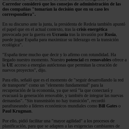
Corredor consideró que los consejos de administración de las
dos compañías "tomarían la decisión que en su caso les
correspondiera".
En su discurso ante la junta, la presidenta de Redeia también apuntó
el papel que en el actual contexto, tras la
crisis energética
provocada por la guerra en
Ucrania
tras la invasión por
Rusia
,
puede jugar España para maximizar su liderazgo en la transición
ecológica".
"España tiene mucho que decir y lo afirmo con rotundidad. Ha
llegado nuestro momento. Nuestro
potencial
en
renovables
ofrece a
la
UE
acceso a energías autóctonas que permitan la creación de
nuevos proyectos", dijo.
Para ello, señaló que es el momento de "seguir desarrollando la red
de transporte" como un "elemento fundamental" para la
recuperación de la economía, ya que será "la que conectará y
evacuará la generación renovable, y también de integrar las nuevas
demandas". "Sin transmisión no hay transición", recordó
parafraseando a líderes económicos mundiales como
Bill Gates
o
Paul Krugman
.
Por ello, pidió facilitar una "mayor agilidad" a los procesos de
planificación, para que se adapten a las exigencias cambiantes de