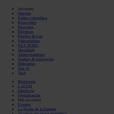
Secciones
Opinión
Política energética
Renovables
Mercados
Eléctricas
Petróleo & Gas
Videopodcast
NET ZERO
Movilidad
Almacenamiento
Startups & Innovación
Hidrógeno
Top 10
Tech
Bioenergía
LATAM
Eficiencia
Digitalización
Más secciones
Eventos
La Noche de la Energía
10 claves del sector energético