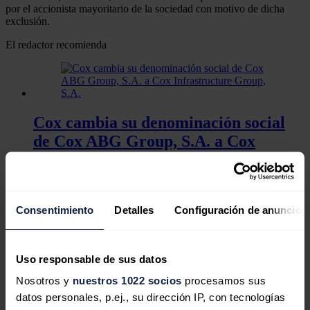
por el accionista mayoritario de la sociedad con motivo de dicha
exclusión.
El redactor recomienda
Cox cambia su denominación social
de Cox ABG Group, S.A. a Cox
Infrastructure Group, S.A.
Consentimiento
Detalles
Configuración de anuncios
Riquelme refuerza su posición como
principal accionista de Cox y eleva su
Uso responsable de sus datos
participación al 62%
Nosotros y
nuestros 1022 socios
procesamos sus
datos personales, p.ej., su dirección IP, con tecnologías