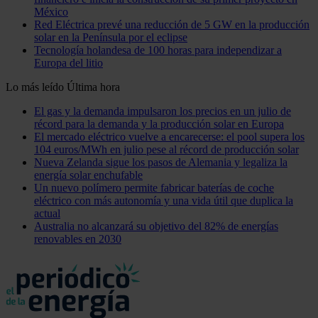
México
Red Eléctrica prevé una reducción de 5 GW en la producción
solar en la Península por el eclipse
Tecnología holandesa de 100 horas para independizar a
Europa del litio
Lo más leído
Última hora
El gas y la demanda impulsaron los precios en un julio de
récord para la demanda y la producción solar en Europa
El mercado eléctrico vuelve a encarecerse: el pool supera los
104 euros/MWh en julio pese al récord de producción solar
Nueva Zelanda sigue los pasos de Alemania y legaliza la
energía solar enchufable
Un nuevo polímero permite fabricar baterías de coche
eléctrico con más autonomía y una vida útil que duplica la
actual
Australia no alcanzará su objetivo del 82% de energías
renovables en 2030