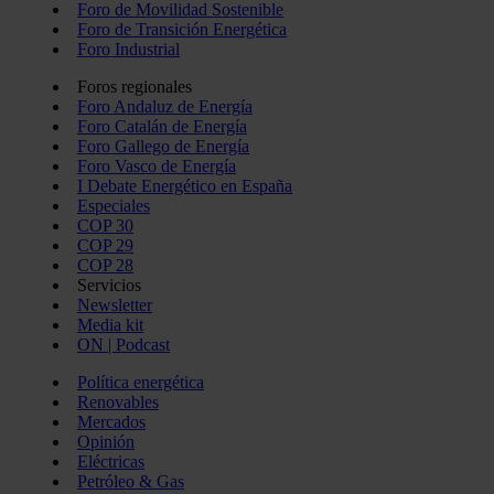
Foro de Movilidad Sostenible
Foro de Transición Energética
Foro Industrial
Foros regionales
Foro Andaluz de Energía
Foro Catalán de Energía
Foro Gallego de Energía
Foro Vasco de Energía
I Debate Energético en España
Especiales
COP 30
COP 29
COP 28
Servicios
Newsletter
Media kit
ON | Podcast
Política energética
Renovables
Mercados
Opinión
Eléctricas
Petróleo & Gas