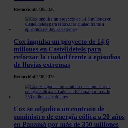
sección de datos
. Puede cambiar o retirar su
Redacción
06/08/2026
consentimiento en cualquier momento en la Declaración
de cookies.
Las cookies de este sitio web se usan para personalizar
el contenido y los anuncios, ofrecer funciones de redes
Cox impulsa un proyecto de 14,6
sociales y analizar el tráfico. Además, compartimos
millones en Castelldefels para
información sobre el uso que haga del sitio web con
reforzar la ciudad frente a episodios
nuestros partners de redes sociales, publicidad y análisis
de lluvias extremas
web, quienes pueden combinarla con otra información
que les haya proporcionado o que hayan recopilado a
Redacción
05/08/2026
partir del uso que haya hecho de sus servicios.
Cox se adjudica un contrato de
suministro de energía eólica a 20 años
en Panamá por más de 350 millones