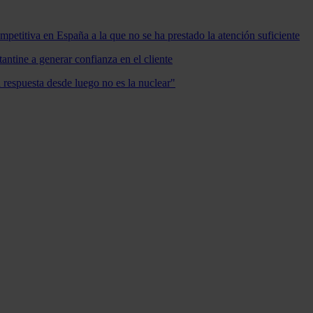
mpetitiva en España a la que no se ha prestado la atención suficiente
antine a generar confianza en el cliente
a respuesta desde luego no es la nuclear"