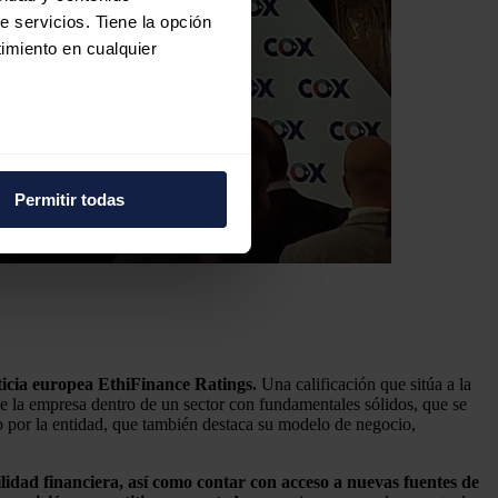
e servicios. Tiene la opción
imiento en cualquier
e varios metros
icas (huellas digitales)
Permitir todas
eferencias en la
sección de
e cookies.
 funciones de redes sociales
con nuestros partners de
ue les haya proporcionado o
iticia europea EthiFinance Ratings.
Una calificación que sitúa a la
de la empresa dentro de un sector con fundamentales sólidos, que se
do por la entidad, que también destaca su modelo de negocio,
ilidad financiera, así como contar con acceso a nuevas fuentes de