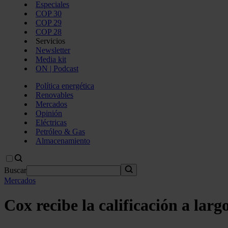
Especiales
COP 30
COP 29
COP 28
Servicios
Newsletter
Media kit
ON | Podcast
Política energética
Renovables
Mercados
Opinión
Eléctricas
Petróleo & Gas
Almacenamiento
Buscar
Mercados
Cox recibe la calificación a lar