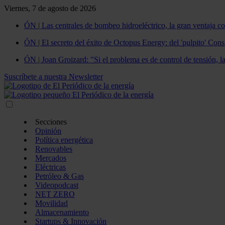
Viernes, 7 de agosto de 2026
ÓN | Las centrales de bombeo hidroeléctrico, la gran ventaja co
ÓN | El secreto del éxito de Octopus Energy: del 'pulpito' Const
ÓN | Joan Groizard: "Si el problema es de control de tensión, l
Suscríbete a nuestra Newsletter
Secciones
Opinión
Política energética
Renovables
Mercados
Eléctricas
Petróleo & Gas
Videopodcast
NET ZERO
Movilidad
Almacenamiento
Startups & Innovación