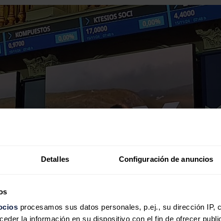
Detalles
Configuración de anuncios
os
ocios
procesamos sus datos personales, p.ej., su dirección IP, 
der la información en su dispositivo con el fin de ofrecer publi