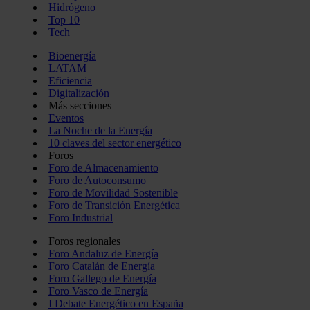
Hidrógeno
Top 10
Tech
Bioenergía
LATAM
Eficiencia
Digitalización
Más secciones
Eventos
La Noche de la Energía
10 claves del sector energético
Foros
Foro de Almacenamiento
Foro de Autoconsumo
Foro de Movilidad Sostenible
Foro de Transición Energética
Foro Industrial
Foros regionales
Foro Andaluz de Energía
Foro Catalán de Energía
Foro Gallego de Energía
Foro Vasco de Energía
I Debate Energético en España