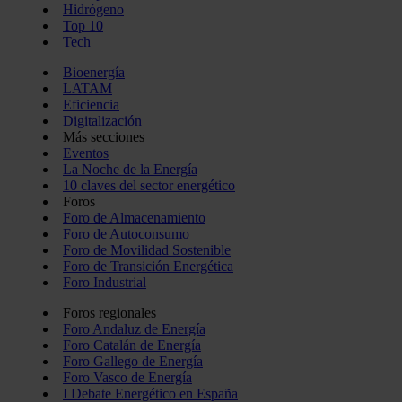
Hidrógeno
Top 10
Tech
Bioenergía
LATAM
Eficiencia
Digitalización
Más secciones
Eventos
La Noche de la Energía
10 claves del sector energético
Foros
Foro de Almacenamiento
Foro de Autoconsumo
Foro de Movilidad Sostenible
Foro de Transición Energética
Foro Industrial
Foros regionales
Foro Andaluz de Energía
Foro Catalán de Energía
Foro Gallego de Energía
Foro Vasco de Energía
I Debate Energético en España