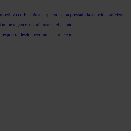
mpetitiva en España a la que no se ha prestado la atención suficiente
antine a generar confianza en el cliente
a respuesta desde luego no es la nuclear"