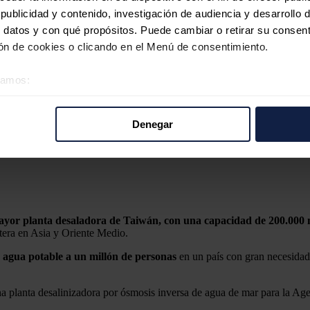
ublicidad y contenido, investigación de audiencia y desarrollo d
 datos y con qué propósitos. Puede cambiar o retirar su consent
n de cookies o clicando en el Menú de consentimiento.
éramos:
 sobre su ubicación geográfica que puede tener una precisión d
tivo analizándolo activamente para buscar características específ
Denegar
re cómo se procesan sus datos personales y establezca sus pr
rar su consentimiento en cualquier momento en la Declaración d
iwán
b se usan para personalizar el contenido y los anuncios, ofrecer
s, compartimos información sobre el uso que haga del sitio web 
 análisis web, quienes pueden combinarla con otra información q
mayor planta desaladora de Taiwán, con una capacidad de 200.000 m
rtera en Asia y Oriente Medio.
r del uso que haya hecho de sus servicios.
 agua potable a un millón de personas
en un país con gran necesidad
a planta desalinizadora por ósmosis inversa de agua de mar para la Ag