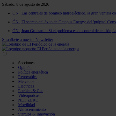
Sábado, 8 de agosto de 2026
ÓN | Las centrales de bombeo hidroeléctrico, la gran ventaja co
ÓN | El secreto del éxito de Octopus Energy: del 'pulpito' Const
ÓN | Joan Groizard: "Si el problema es de control de tensión, l
Suscríbete a nuestra Newsletter
Secciones
Opinión
Política energética
Renovables
Mercados
Eléctricas
Petróleo & Gas
Videopodcast
NET ZERO
Movilidad
Almacenamiento
Startups & Innovación