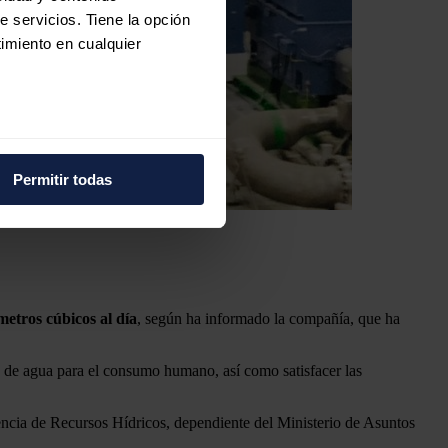
e servicios. Tiene la opción
imiento en cualquier
e varios metros
icas (huellas digitales)
Permitir todas
eferencias en la
sección de
e cookies.
 funciones de redes sociales
con nuestros partners de
ue les haya proporcionado o
etros cúbicos al día
, según ha informado la compañía, que ha
 de agua para el consumo humano, así como satisfacer las
encia de Recursos Hídricos, dependiente del Ministerio de Asuntos