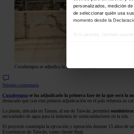
personalizados, medición de p
de seleccionar quién usa sus
momento desde la Declaració
Si lo permite, también quisi
Recopilar información
Identificar su disposi
Obtenga más información sob
datos
. Puede cambiar o reti
Coxabengoa se adjudica la que será la mayor desaladora de Ta
Las cookies de este sitio we
Ningún comentario
y analizar el tráfico. Ademá
redes sociales, publicidad y
Coxabengoa
se ha adjudicado la primera fase de la que será la 
destacado que con esta primera adjudicación en el país refuerza su ca
que hayan recopilado a parti
La planta, ubicada en Tainan, al sur de Taiwán, permitirá
suministrar
necesidades de agua para la industria de semiconductores en la isla.
El proyecto contempla la ejecución y operación durante 15 años de un
Económicos de Taiwán, como cliente final.