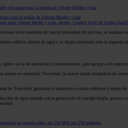
upo para la región de Oriente Medio y Asia
o para Oriente Medio y Asia, siendo, 'country head' de Arabia Saudí
personas en el momento de mayor intensidad del proceso, se realizará en
 metros cúbicos diarios de agua y se dejará preparada para la segunda fa
ado, junto con la de operación y mantenimiento, para apoyar a los negocio
a puesto en operación 'Taweelah', la mayor planta desaladora de ósmo
lanta de 'Taweelah' garantiza el suministro a cuatro millones y medio d
oducción de agua potable con la generación de energía limpia, gracias 
novable.