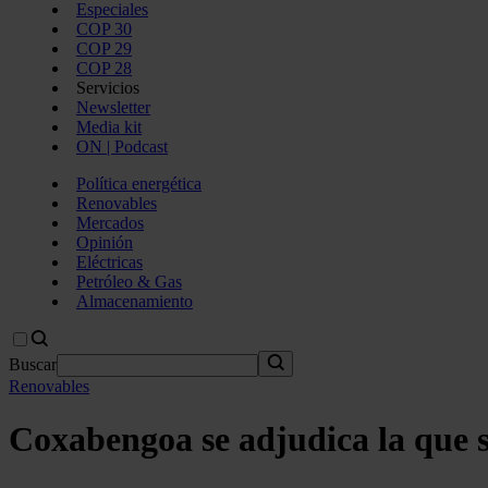
Especiales
COP 30
COP 29
COP 28
Servicios
Newsletter
Media kit
ON | Podcast
Política energética
Renovables
Mercados
Opinión
Eléctricas
Petróleo & Gas
Almacenamiento
Buscar
Renovables
Coxabengoa se adjudica la que 