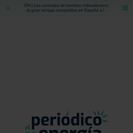
ÓN | Las centrales de bombeo hidroeléctrico,
BUSCAR
la gran ventaja competitiva en España a la
que no se ha prestado la atención suficiente