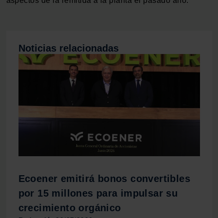
aspectos de la remitida a la planta el pasado año.
de cookies.
Las cookies de este sitio web se usan para personalizar
el contenido y los anuncios, ofrecer funciones de redes
Noticias relacionadas
sociales y analizar el tráfico. Además, compartimos
información sobre el uso que haga del sitio web con
nuestros partners de redes sociales, publicidad y análisis
web, quienes pueden combinarla con otra información
que les haya proporcionado o que hayan recopilado a
partir del uso que haya hecho de sus servicios.
Ecoener emitirá bonos convertibles
por 15 millones para impulsar su
crecimiento orgánico