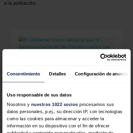
a la población.
El Gobierno Vasco destaca que
el desmantelamiento de Garoña
Consentimiento
Detalles
Configuración de anuncios
cuenta con una "gran adhesión"
El Gobierno Vasco ha recordado que el
Uso responsable de sus datos
desmantelamiento de la central nuclear de
Garoña cuenta con una "gran adhesión"
Nosotros y
nuestros 1022 socios
procesamos sus
entre la sociedad.
datos personales, p.ej., su dirección IP, con tecnologías
como las cookies para almacenar y acceder la
información en su dispositivo con el fin de ofrecer
publicidad y contenido personalizados, medición de