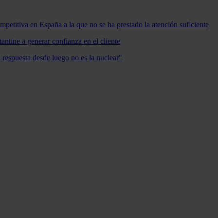
mpetitiva en España a la que no se ha prestado la atención suficiente
antine a generar confianza en el cliente
a respuesta desde luego no es la nuclear"