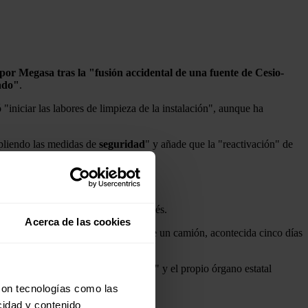
 por Megasa
tras la "fusión accidental de una fuente de Cesio-
ado"
.
iniciar las labores de limpieza de la instalación", aunque ha
liendo las medidas de
seguridad
" y añade que la "reactivación" de
las dependencias del municipio naronés.
Acerca de las cookies
or
radiactividad
durante la salida de un camión, acontecida cinco días
o
destinado a la producción de acero" y el propio órgano estatal
con tecnologías como las
cidad y contenido