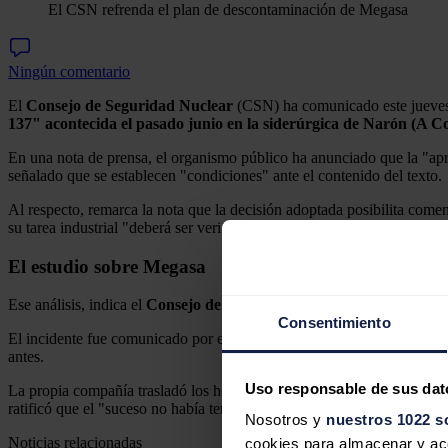
El CSN refrenda el plan de descontaminación de Megasa
Ningún comentario
El
Consejo de Seguridad Nuclear
(CSN) ha comunicado este jueves
137" acontecida el pasado junio en la siderúrgica de Narón (A C
En una nota de prensa, el organismo público ha anunciado que la "apre
señalado que se establecen "condiciones" ante el contenido del texto.
Al respecto, remarca la nota que la decisión adoptada posibilita come
su tarea industrial "deberá ser verificada" por el propio ente regulador
El estudio sobre Megasa
Ese análisis, indica el
Consejo de Seguridad Nuclear
, debe ratific
Consentimiento
El incidente fue comunicado por el departamento público el pasado 13
antes.
Uso responsable de sus dat
La propia compañía trasladó los hechos ante la "detección de la fusió
ratificó que el "suceso no había tenido repercusión para el medio amb
Nosotros y
nuestros 1022 s
Noticias relacionadas
cookies para almacenar y acce