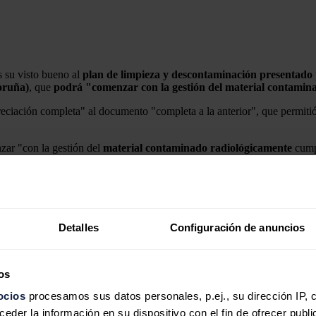
 su visto bueno al
plan de limpieza y descontaminación presentado
oruña)
, que
podrá "comenzar con la gestión del material contamin
ciación completa" al documento "completa a la anterior", que permitió "
nzar "con la gestión del
material
contaminado
radiológicamente
cump
 "una vez que se realicen las pruebas pertinentes".
ar "la ausencia de contaminación en la zona de producción" afectada en 
Detalles
Configuración de anuncios
 de junio y supuso paralizar la producción de acero ante una
alarma
p
os
n de una fuente
radiactiva de Cesio-137
en un
horno de arco eléctric
iente".
ocios
procesamos sus datos personales, p.ej., su dirección IP, 
der la información en su dispositivo con el fin de ofrecer publi