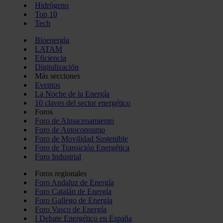
Hidrógeno
Top 10
Tech
Bioenergía
LATAM
Eficiencia
Digitalización
Más secciones
Eventos
La Noche de la Energía
10 claves del sector energético
Foros
Foro de Almacenamiento
Foro de Autoconsumo
Foro de Movilidad Sostenible
Foro de Transición Energética
Foro Industrial
Foros regionales
Foro Andaluz de Energía
Foro Catalán de Energía
Foro Gallego de Energía
Foro Vasco de Energía
I Debate Energético en España