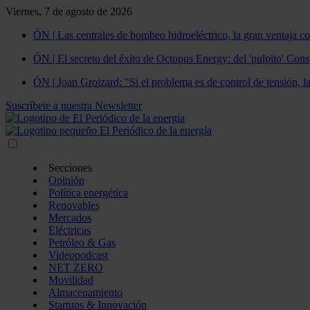
Viernes, 7 de agosto de 2026
ÓN | Las centrales de bombeo hidroeléctrico, la gran ventaja co
ÓN | El secreto del éxito de Octopus Energy: del 'pulpito' Const
ÓN | Joan Groizard: "Si el problema es de control de tensión, l
Suscríbete a nuestra Newsletter
Secciones
Opinión
Política energética
Renovables
Mercados
Eléctricas
Petróleo & Gas
Videopodcast
NET ZERO
Movilidad
Almacenamiento
Startups & Innovación