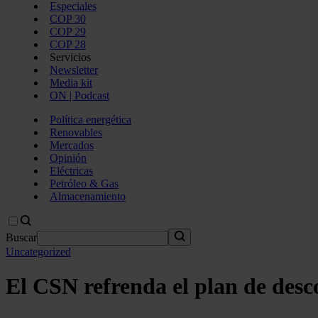
Especiales
COP 30
COP 29
COP 28
Servicios
Newsletter
Media kit
ON | Podcast
Política energética
Renovables
Mercados
Opinión
Eléctricas
Petróleo & Gas
Almacenamiento
Buscar
Uncategorized
El CSN refrenda el plan de des