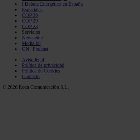
I Debate Energético en España
Especiales
COP 30
COP 29
COP 28
Servicios
Newsletter
Media kit
ON | Podcast
Aviso legal
Política de privacidad
Política de Cookies
Contacto
© 2026 Roca Comunicación S.L.