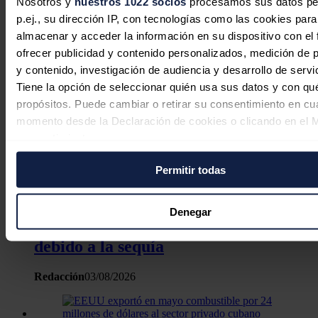
Nosotros y
nuestros 1022 socios
procesamos sus datos pe
Noticias relacionadas
p.ej., su dirección IP, con tecnologías como las cookies para
almacenar y acceder la información en su dispositivo con el 
ofrecer publicidad y contenido personalizados, medición de p
y contenido, investigación de audiencia y desarrollo de servi
En defensa de la comercialización
Tiene la opción de seleccionar quién usa sus datos y con qu
independiente: competencia, cercanía
propósitos. Puede cambiar o retirar su consentimiento en cu
y rigor
momento desde la Declaración de cookies o clicando en el 
consentimiento.
Javier Colón
06/08/2026
Permitir todas
Si lo permite, también quisiéramos:
Recopilar información sobre su ubicación geográfica
Dacia y Ford paran su producción en
puede tener una precisión de varios metros
Denegar
Rumanía por escasez de electricidad
Identificar su dispositivo analizándolo activamente p
características específicas (huellas digitales)
debido a la sequía
Obtenga más información sobre cómo se procesan sus dato
Redacción
03/08/2026
personales y establezca sus preferencias en la
sección de 
Puede cambiar o retirar su consentimiento en cualquier mo
la Declaración de cookies.