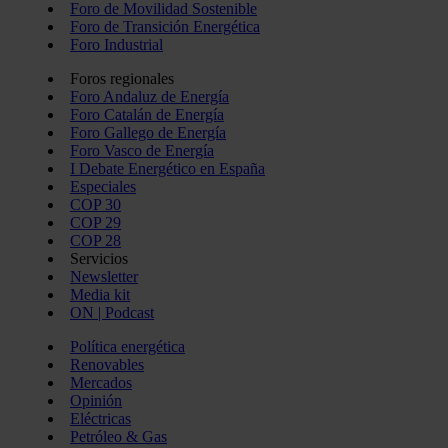
Foro de Movilidad Sostenible
Foro de Transición Energética
Foro Industrial
Foros regionales
Foro Andaluz de Energía
Foro Catalán de Energía
Foro Gallego de Energía
Foro Vasco de Energía
I Debate Energético en España
Especiales
COP 30
COP 29
COP 28
Servicios
Newsletter
Media kit
ON | Podcast
Política energética
Renovables
Mercados
Opinión
Eléctricas
Petróleo & Gas