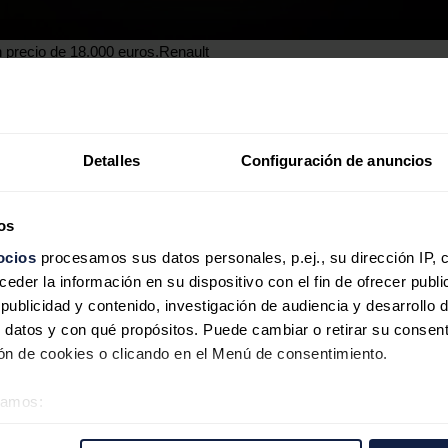
 precio de 18.000 euros.
Renault
 nuevo modelo urbano eléctrico tendrá un precio estimado de 1
e Meo
en la conferencia por los resultados comerciales de la empres
Detalles
Configuración de anuncios
ulos (+2,7%), espera competir con este modelo que será presentado
peos con productos asequibles.
ring
, que se produce en Shiya (China), vehículo que vendió un 63% 
retirada de incentivos gubernamentales en varios países.
os
ocios
procesamos sus datos personales, p.ej., su dirección IP, 
der la información en su dispositivo con el fin de ofrecer publi
s de vehículos eléctricos urbanos más accesibles. Comenzando el añ
siguiendo con el anuncio del
Twingo E-Tech
, que se espera su llega
ublicidad y contenido, investigación de audiencia y desarrollo d
e componentes que el 'R5' y saldrá al mercado por menos de 20.000 
 datos y con qué propósitos. Puede cambiar o retirar su consent
 de valor, como es la producción de baterías LFP de 10kWh/100Km.
n de cookies o clicando en el Menú de consentimiento.
éramos:
n cimiento sólido
 sobre su ubicación geográfica que puede tener una precisión d