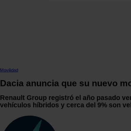
SECCIONES
OPINIÓN
POLÍTICA ENERGÉTICA
RENOVABLES
MERCADOS
ELÉCTRICAS
PETRÓLEO & GAS
VIDEOPODCAST
Movilidad
NET ZERO
Dacia anuncia que su nuevo mod
MOVILIDAD
ALMACENAMIENTO
Renault Group registró el año pasado ve
STARTUPS & INNOVACIÓN
vehículos híbridos y cerca del 9% son ve
HIDRÓGENO
TOP 10
TECH