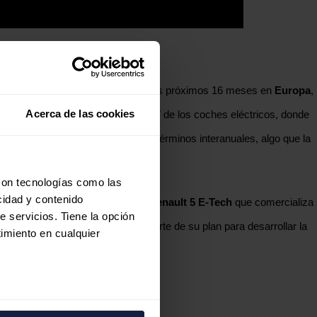
8.000 euros
y será fabricado en los próximos 16 meses en
Europa
,
a.
Acerca de las cookies
 en octubre en el segmento A-SUV de los coches eléctricos, donde
menos unidades el año pasado en términos interanuales, algo que la
con tecnologías como las
cidad y contenido
o pasado con el lanzamiento del
Renault 5 E-Tech
que comercializa
da en 2026.
e servicios. Tiene la opción
euros. Esta estrategia forma parte de su plan para desarrollar la
imiento en cualquier
e varios metros