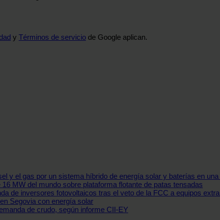
idad
y
Términos de servicio
de Google aplican.
iésel y el gas por un sistema híbrido de energía solar y baterías en un
de 16 MW del mundo sobre plataforma flotante de patas tensadas
 de inversores fotovoltaicos tras el veto de la FCC a equipos extra
 en Segovia con energía solar
demanda de crudo, según informe CII-EY