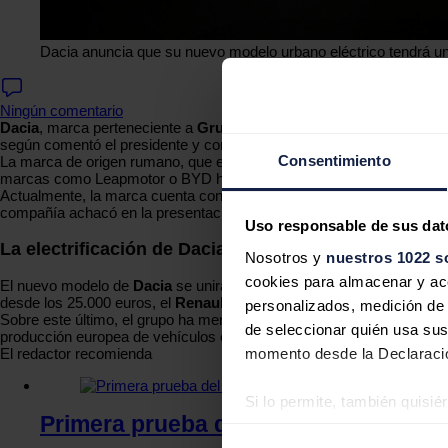
Dacia anuncia que su nuevo modelo urbano eléctrico tendrá un
Ningún comentario
Dacia
, marca perteneciente a
Grupo Renault, ha anunciado que su
según comentó el presidente y consejero delegado del grupo
Luca d
Consentimiento
La marca de origen rumano, que el año pasado vendió 676.340 vehíc
marcas como Leapmotor o BYD han irrumpido en los mercados euro
Actualmente, la marca cuenta con un modelo eléctrico urbano, el
Sp
compañía achacó en la presentación de resultados comerciales a la 
Uso responsable de sus dat
La electrificación de Dacia
Nosotros y
nuestros 1022 s
cookies para almacenar y acce
El nuevo modelo de
Dacia
se unirá a una ofensiva del grupo francé
desde los 25.000 euros, el
Renault 4 E-Tech
que llegará este año y 
personalizados, medición de p
Sobre este último, el grupo ha mencionado que ocupa un 30% menos d
de seleccionar quién usa sus
producción europea de vehículos eléctricos asequibles y su cadena
momento desde la Declaració
El redactor recomienda
Si lo permite, también quisi
Primera prueba del Leapmotor T03: u
Recopilar información