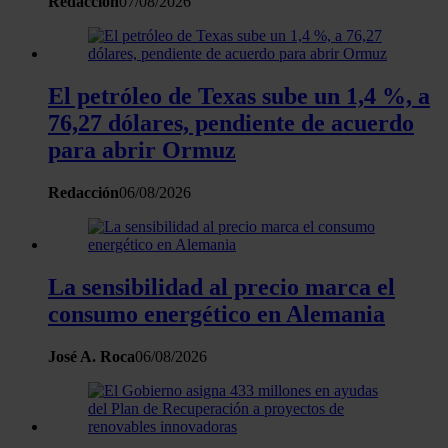
Redacción
07/08/2026
información sobre el uso que haga del sitio web con
nuestros partners de redes sociales, publicidad y análisis
web, quienes pueden combinarla con otra información
que les haya proporcionado o que hayan recopilado a
El petróleo de Texas sube un 1,4 %, a
partir del uso que haya hecho de sus servicios.
76,27 dólares, pendiente de acuerdo
para abrir Ormuz
Redacción
06/08/2026
La sensibilidad al precio marca el
consumo energético en Alemania
José A. Roca
06/08/2026