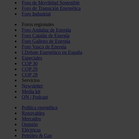
Foro de Movilidad Sostenible
Foro de Transición Energética
Foro Industrial
Foros regionales
Foro Andaluz de Energía
Foro Catalán de Energía
Foro Gallego de Energía
Foro Vasco de Energía
I Debate Energético en España
Especiales
COP 30
COP 29
COP 28
Servicios
Newsletter
Media kit
ON | Podcast
Política energética
Renovables
Mercados
Opinión
Eléctricas
Petróleo & Gas