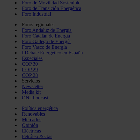
Foro de Movilidad Sostenible
Foro de Transición Energética
Foro Industrial
Foros regionales
Foro Andaluz de Energía
Foro Catalán de Energía
Foro Gallego de Energía
Foro Vasco de Energía
I Debate Energético en España
Especiales
COP 30
COP 29
COP 28
Servicios
Newsletter
Media kit
ON | Podcast
Política energética
Renovables
Mercados
Opinión
Eléctricas
Petróleo & Gas