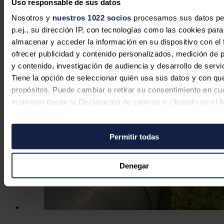
Uso responsable de sus datos
China busca el pico de emisiones
Nosotros y
nuestros 1022 socios
procesamos sus datos pe
industriales antes de 2030 con nuevo
p.ej., su dirección IP, con tecnologías como las cookies para
plan quinquenal verde
almacenar y acceder la información en su dispositivo con el 
ofrecer publicidad y contenido personalizados, medición de p
Jaime Santisteban
07/08/2026
y contenido, investigación de audiencia y desarrollo de servi
Tiene la opción de seleccionar quién usa sus datos y con qu
propósitos. Puede cambiar o retirar su consentimiento en cu
momento desde la Declaración de cookies o clicando en el 
consentimiento.
Permitir todas
Si lo permite, también quisiéramos:
Recopilar información sobre su ubicación geográfica
puede tener una precisión de varios metros
Denegar
Identificar su dispositivo analizándolo activamente p
características específicas (huellas digitales)
Obtenga más información sobre cómo se procesan sus dato
personales y establezca sus preferencias en la
sección de 