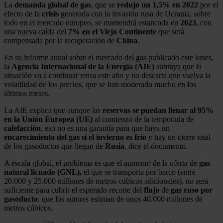
La
demanda global de gas
, que se
redujo un 1,5% en 2022
por el
efecto de la
crisis
generada con la invasión rusa de Ucrania, sobre
todo en el mercado europeo, se mantendrá estancada en
2023
, con
una nueva caída del
7% en el Viejo Continente
que será
compensada por la recuperación de
China
.
En su informe anual sobre el mercado del gas publicado este lunes,
la
Agencia Internacional de la Energía (AIE)
subraya que la
situación va a continuar tensa este año y no descarta que vuelva la
volatilidad de los precios, que se han moderado mucho en los
últimos meses.
La AIE explica que aunque las
reservas se puedan llenar al 95%
en la Unión Europea (UE)
al comienzo de la temporada de
calefacción
, eso no es una garantía para que haya un
encarecimiento del gas si el invierno es frío
y hay un cierre total
de los gasoductos que llegan de
Rusia
, dice el documento.
A escala global, el problema es que el aumento de la oferta de
gas
natural licuado (GNL),
el que se transporta por barco (entre
20.000 y 25.000 millones de metros cúbicos adicionales), no será
suficiente para cubrir el esperado recorte del
flujo
de
gas ruso por
gasoducto
, que los autores estiman de unos 40.000 millones de
metros cúbicos.