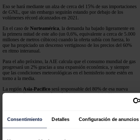
Eso se hará mediante un alza de cerca del 15% de sus importaciones
de GNL, que sin embargo seguirán estando por debajo de los
volúmenes récord alcanzados en 2021.
En el caso de
Norteamérica
, la demanda ha bajado ligeramente en
la primera mitad de este año (un 0,6%, equivalente a cerca de 5.000
millones de metros cúbicos) cuando la oferta subía con fuerza, lo
que ha propiciado un descenso vertiginoso de los precios del 60%
en ritmo interanual.
Para el año próximo, la AIE calcula que el consumo mundial de gas
progresará un 2% gracias a una expansión económica, y siempre
que las condiciones meteorológicas en el hemisferio norte estén en
torno a la media.
La región
Asia-Pacífico
será responsable del 80% de esa nueva
demanda.
Europa
tendrá un tímido incremento del 1,5%, pero se
mantendrá a unos niveles claramente por debajo de la situación
anterior a la crisis.
Noticias relacionadas
Consentimiento
Detalles
Configuración de anuncios