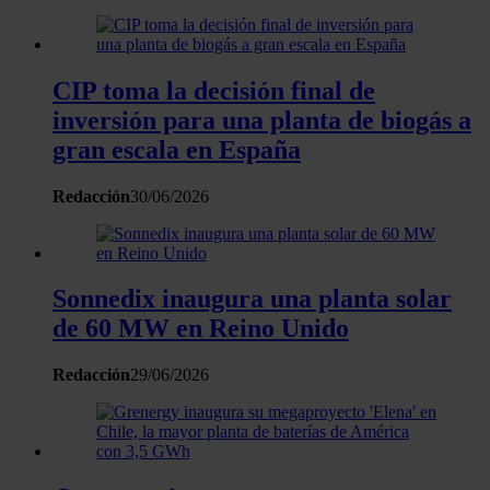
sociales y analizar el tráfico. Además, compartimos
información sobre el uso que haga del sitio web con
nuestros partners de redes sociales, publicidad y análisis
CIP toma la decisión final de
web, quienes pueden combinarla con otra información
inversión para una planta de biogás a
que les haya proporcionado o que hayan recopilado a
gran escala en España
partir del uso que haya hecho de sus servicios.
Redacción
30/06/2026
Sonnedix inaugura una planta solar
de 60 MW en Reino Unido
Redacción
29/06/2026