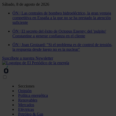
Sábado, 8 de agosto de 2026
ÓN | Las centrales de bombeo hidroeléctrico, la gran ventaja
competitiva en España a la que no se ha prestado la atención
suficiente
ÓN | El secreto del éxito de Octopus Energy: del 'pulpito'
Constantine a generar confianza en el cliente
ÓN | Joan Groizard: "Si el problema es de control de tensión,
la respuesta desde luego no es la nuclear"
Suscríbete a nuestra Newsletter
Secciones
Opinión
Política energética
Renovables
Mercados
Eléctricas
Petróleo & Gas