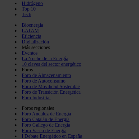
Hidrógeno
Top 10
Tech
Bioenergía
LATAM
Eficiencia
Digitalización
Más secciones
Eventos
La Noche de la Energía
10 claves del sector energético
Foros
Foro de Almacenamiento
Foro de Autoconsumo
Foro de Movilidad Sostenible
Foro de Transición Energética
Foro Industrial
Foros regionales
Foro Andaluz de Energía
Foro Catalán de Energía
Foro Gallego de Energía
Foro Vasco de Energía
I Debate Energético en España