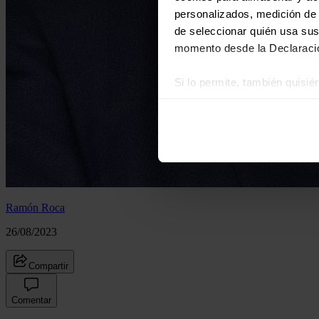
personalizados, medición de p
de seleccionar quién usa sus
momento desde la Declaració
Si lo permite, también quisi
Recopilar información
Identificar su disposi
Obtenga más información sob
datos
. Puede cambiar o reti
Las cookies de este sitio we
y analizar el tráfico. Ademá
Ramón Roca
redes sociales, publicidad y
26/08/2023
que hayan recopilado a parti
Compartir
Comentar