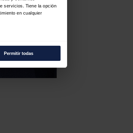
e servicios. Tiene la opción
imiento en cualquier
e varios metros
icas (huellas digitales)
Permitir todas
eferencias en la
sección de
e cookies.
 funciones de redes sociales
con nuestros partners de
ue les haya proporcionado o