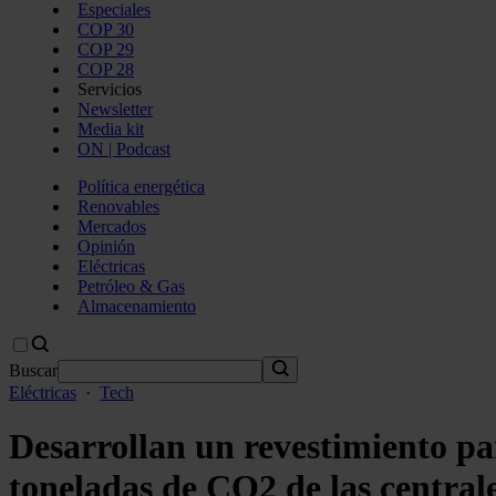
Especiales
COP 30
COP 29
COP 28
Servicios
Newsletter
Media kit
ON | Podcast
Política energética
Renovables
Mercados
Opinión
Eléctricas
Petróleo & Gas
Almacenamiento
Buscar
Eléctricas
·
Tech
Desarrollan un revestimiento pa
toneladas de CO2 de las central