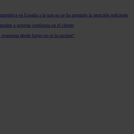
mpetitiva en España a la que no se ha prestado la atención suficiente
antine a generar confianza en el cliente
a respuesta desde luego no es la nuclear"