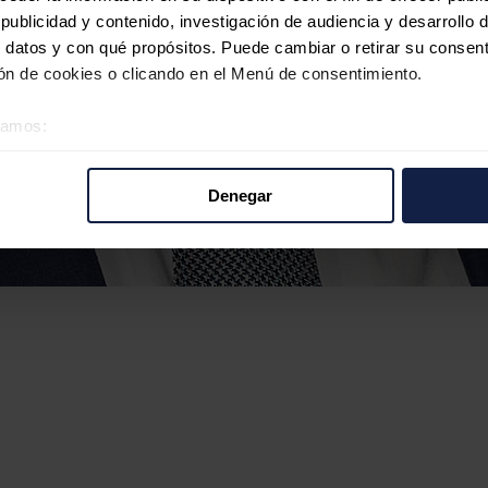
ublicidad y contenido, investigación de audiencia y desarrollo d
 datos y con qué propósitos. Puede cambiar o retirar su consent
n de cookies o clicando en el Menú de consentimiento.
éramos:
 sobre su ubicación geográfica que puede tener una precisión d
tivo analizándolo activamente para buscar características específ
Denegar
re cómo se procesan sus datos personales y establezca sus pr
rar su consentimiento en cualquier momento en la Declaración d
b se usan para personalizar el contenido y los anuncios, ofrecer
s, compartimos información sobre el uso que haga del sitio web 
 análisis web, quienes pueden combinarla con otra información q
r del uso que haya hecho de sus servicios.