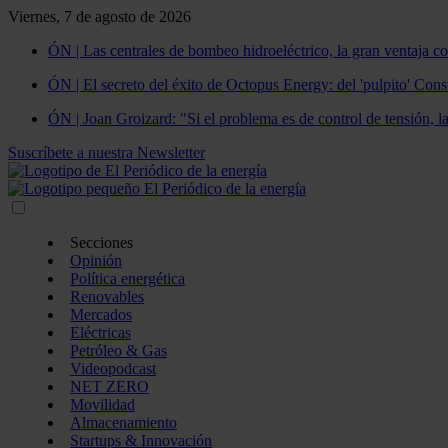
Viernes, 7 de agosto de 2026
ÓN | Las centrales de bombeo hidroeléctrico, la gran ventaja co
ÓN | El secreto del éxito de Octopus Energy: del 'pulpito' Const
ÓN | Joan Groizard: "Si el problema es de control de tensión, l
Suscríbete a nuestra Newsletter
Secciones
Opinión
Política energética
Renovables
Mercados
Eléctricas
Petróleo & Gas
Videopodcast
NET ZERO
Movilidad
Almacenamiento
Startups & Innovación