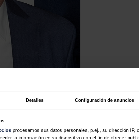
Detalles
Configuración de anuncios
os
ocios
procesamos sus datos personales, p.ej., su dirección IP, 
der la información en su dispositivo con el fin de ofrecer publi