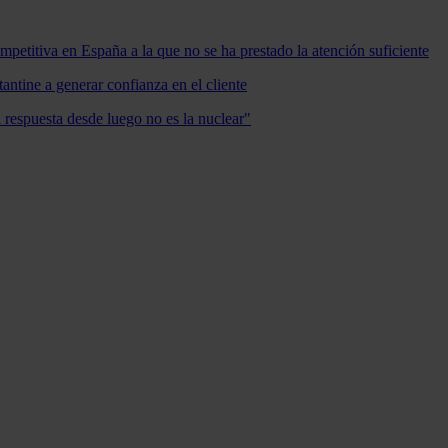
mpetitiva en España a la que no se ha prestado la atención suficiente
antine a generar confianza en el cliente
a respuesta desde luego no es la nuclear"