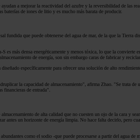
ayudan a mejorar la reactividad del azufre y la reversibilidad de las re
as baterías de iones de litio y es mucho más barata de producir.
de sal fundida que puede obtenerse del agua de mar, de la que la Tierra
-S es más densa energéticamente y menos tóxica, lo que la convierte en u
almacenamiento de energía, son sin embargo caras de fabricar y reciclar
 diseñado específicamente para ofrecer una solución de alto rendimient
druplicar la capacidad de almacenamiento", afirma Zhao. "Se trata de un
s financieras de entrada".
e almacenamiento de alta calidad que no cuesten un ojo de la cara y sea
r antes un horizonte de energía limpia. No hace falta decirlo, pero cu
 abundantes como el sodio -que puede procesarse a partir del agua de m