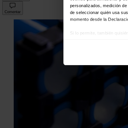
personalizados, medición de p
Comentar
de seleccionar quién usa sus
momento desde la Declaració
Si lo permite, también quisi
Recopilar información
Identificar su disposi
Obtenga más información sob
datos
. Puede cambiar o reti
Las cookies de este sitio we
y analizar el tráfico. Ademá
redes sociales, publicidad y
que hayan recopilado a parti