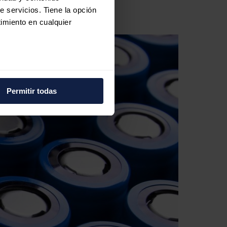
e servicios. Tiene la opción
imiento en cualquier
e varios metros
icas (huellas digitales)
Permitir todas
eferencias en la
sección de
e cookies.
 funciones de redes sociales
con nuestros partners de
ue les haya proporcionado o