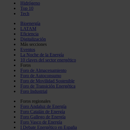
Hidrógeno
Top 10
Tech
Bioenergía
LATAM
Eficiencia
Digitalización
Más secciones
Eventos
La Noche de la Energía
10 claves del sector energético
Foros
Foro de Almacenamiento
Foro de Autoconsumo
Foro de Movilidad Sostenible
Foro de Transición Energética
Foro Industrial
Foros regionales
Foro Andaluz de Energía
Foro Catalán de Energía
Foro Gallego de Energía
Foro Vasco de Energía
I Debate Energético en España