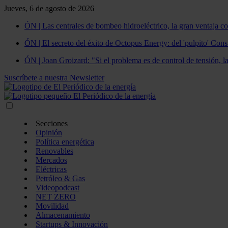
Jueves, 6 de agosto de 2026
ÓN | Las centrales de bombeo hidroeléctrico, la gran ventaja co
ÓN | El secreto del éxito de Octopus Energy: del 'pulpito' Const
ÓN | Joan Groizard: "Si el problema es de control de tensión, l
Suscríbete a nuestra Newsletter
Secciones
Opinión
Política energética
Renovables
Mercados
Eléctricas
Petróleo & Gas
Videopodcast
NET ZERO
Movilidad
Almacenamiento
Startups & Innovación