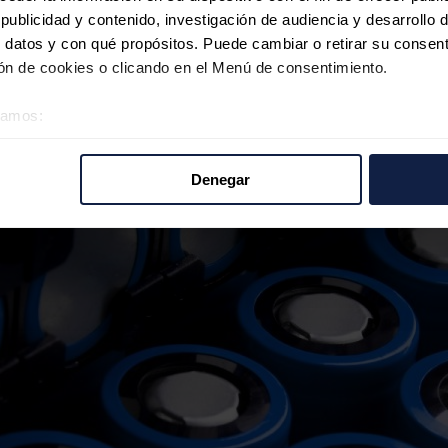
ublicidad y contenido, investigación de audiencia y desarrollo d
 datos y con qué propósitos. Puede cambiar o retirar su consent
n de cookies o clicando en el Menú de consentimiento.
éramos:
 sobre su ubicación geográfica que puede tener una precisión d
tivo analizándolo activamente para buscar características específ
Denegar
re cómo se procesan sus datos personales y establezca sus pr
rar su consentimiento en cualquier momento en la Declaración d
b se usan para personalizar el contenido y los anuncios, ofrecer
s, compartimos información sobre el uso que haga del sitio web 
 análisis web, quienes pueden combinarla con otra información q
r del uso que haya hecho de sus servicios.