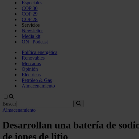
Especiales
COP 30
COP 29
COP 28
Servicios
Newsletter
Media kit
ON | Podcast
Política energética
Renovables
Mercados
Opinión
Eléctricas
Petróleo & Gas
Almacenamiento
Buscar
Almacenamiento
Desarrollan una batería de sodio
de iones de litio