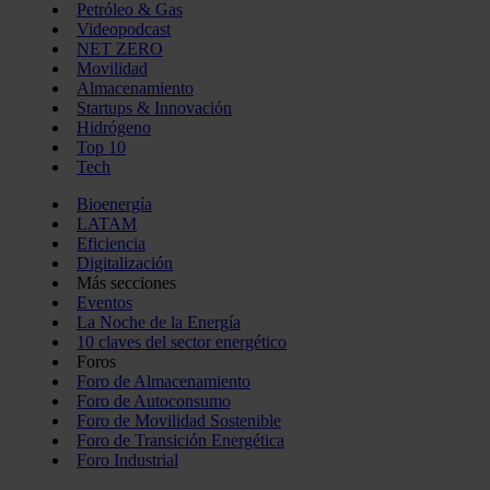
Petróleo & Gas
Videopodcast
NET ZERO
Movilidad
Almacenamiento
Startups & Innovación
Hidrógeno
Top 10
Tech
Bioenergía
LATAM
Eficiencia
Digitalización
Más secciones
Eventos
La Noche de la Energía
10 claves del sector energético
Foros
Foro de Almacenamiento
Foro de Autoconsumo
Foro de Movilidad Sostenible
Foro de Transición Energética
Foro Industrial