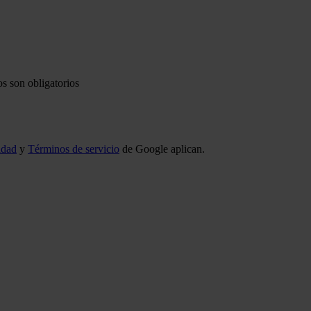
s son obligatorios
idad
y
Términos de servicio
de Google aplican.