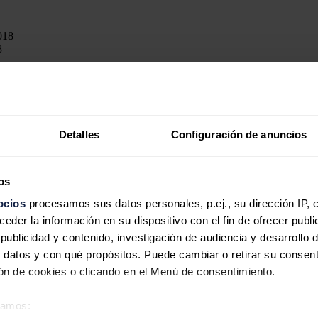
8
re, en la costa de Belice, abrirá sus puertas en 2018, según la Agenci
ificación de edificios.
Detalles
Configuración de anuncios
de la isla será gracias a una planta fotovoltaica por lo que el resort ser
rt en plena naturaleza, se comercializará como 'Blackadore, Caye, A Resto
os
ejemplo las verduras y hortalizas que se utilicen en su restaurante, ser
ocios
procesamos sus datos personales, p.ej., su dirección IP, 
der la información en su dispositivo con el fin de ofrecer publi
e los territorios del cayo pasarán a formar parte de una reserva de vida 
ublicidad y contenido, investigación de audiencia y desarrollo d
nible junto a su socio, el empresario Paul Scialla, compraron una isla d
 datos y con qué propósitos. Puede cambiar o retirar su consent
us 42 hectáreas.
n de cookies o clicando en el Menú de consentimiento.
 Flea, el batería de los Red Hot Chili Peppers, para en la creación de 
éramos: