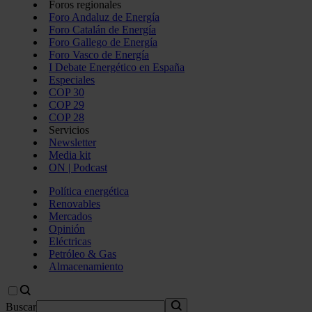
Foros regionales
Foro Andaluz de Energía
Foro Catalán de Energía
Foro Gallego de Energía
Foro Vasco de Energía
I Debate Energético en España
Especiales
COP 30
COP 29
COP 28
Servicios
Newsletter
Media kit
ON | Podcast
Política energética
Renovables
Mercados
Opinión
Eléctricas
Petróleo & Gas
Almacenamiento
Buscar