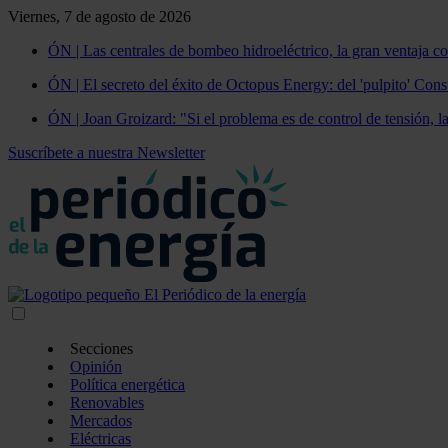
Viernes, 7 de agosto de 2026
ÓN | Las centrales de bombeo hidroeléctrico, la gran ventaja co
ÓN | El secreto del éxito de Octopus Energy: del 'pulpito' Const
ÓN | Joan Groizard: "Si el problema es de control de tensión, l
Suscríbete a nuestra Newsletter
Secciones
Opinión
Política energética
Renovables
Mercados
Eléctricas