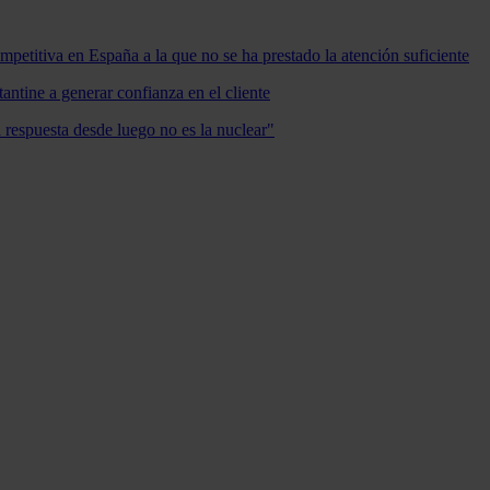
mpetitiva en España a la que no se ha prestado la atención suficiente
antine a generar confianza en el cliente
a respuesta desde luego no es la nuclear"