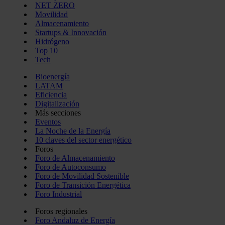
NET ZERO
Movilidad
Almacenamiento
Startups & Innovación
Hidrógeno
Top 10
Tech
Bioenergía
LATAM
Eficiencia
Digitalización
Más secciones
Eventos
La Noche de la Energía
10 claves del sector energético
Foros
Foro de Almacenamiento
Foro de Autoconsumo
Foro de Movilidad Sostenible
Foro de Transición Energética
Foro Industrial
Foros regionales
Foro Andaluz de Energía