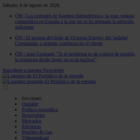
Sábado, 8 de agosto de 2026
ÓN | Las centrales de bombeo hidroeléctrico, la gran ventaja
competitiva en España a la que no se ha prestado la atención
suficiente
ÓN | El secreto del éxito de Octopus Energy: del 'pulpito'
Constantine a generar confianza en el cliente
ÓN | Joan Groizard: "Si el problema es de control de tensión,
la respuesta desde luego no es la nuclear"
Suscríbete a nuestra Newsletter
Secciones
Opinión
Política energética
Renovables
Mercados
Eléctricas
Petróleo & Gas
Videopodcast