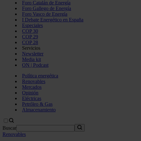
Foro Catalán de Energía
Foro Gallego de Energía
Foro Vasco de Energía
I Debate Energético en España
Especiales
COP 30
COP 29
COP 28
Servicios
Newsletter
Media kit
ON | Podcast
Política energética
Renovables
Mercados
Opinión
Eléctricas
Petróleo & Gas
Almacenamiento
Buscar
Renovables