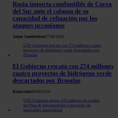
analizar el tráfico. Además, compartimos información sobre 
Rusia importa combustible de Corea
uso que haga del sitio web con nuestros partners de redes
del Sur ante el colapso de su
sociales, publicidad y análisis web, quienes pueden combina
capacidad de refinación por los
con otra información que les haya proporcionado o que haya
ataques ucranianos
recopilado a partir del uso que haya hecho de sus servicios.
Jaime Santisteban
07/08/2026
El Gobierno rescata con 274 millones
cuatro proyectos de hidrógeno verde
descartados por Bruselas
Redacción
06/08/2026