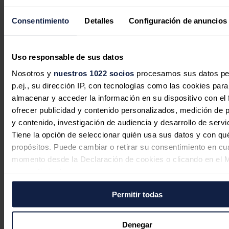
Noticias relacionadas
Consentimiento
Detalles
Configuración de anuncios
Uso responsable de sus datos
Greening finaliza con éxito su OPA
Nosotros y
nuestros 1022 socios
procesamos sus datos pe
sobre Energy Solar Tech tras obtener
p.ej., su dirección IP, con tecnologías como las cookies para
almacenar y acceder la información en su dispositivo con el 
un respaldo superior al 92%
ofrecer publicidad y contenido personalizados, medición de p
y contenido, investigación de audiencia y desarrollo de servi
Redacción
27/07/2026
Tiene la opción de seleccionar quién usa sus datos y con qu
propósitos. Puede cambiar o retirar su consentimiento en cu
momento desde la Declaración de cookies o clicando en el 
Greening supera el umbral de
consentimiento.
aceptación de su OPA sobre Energy
Permitir todas
Si lo permite, también quisiéramos:
Solar Tech
Recopilar información sobre su ubicación geográfica
Sandra Acosta
21/07/2026
puede tener una precisión de varios metros
Denegar