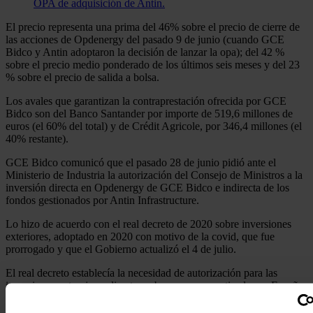
OPA de adquisición de Antin.
El precio representa una prima del 46% sobre el precio de cierre de
las acciones de Opdenergy del pasado 9 de junio (cuando GCE
Bidco y Antin adoptaron la decisión de lanzar la opa); del 42 %
sobre el precio medio ponderado de los últimos seis meses y del 23
% sobre el precio de salida a bolsa.
Los avales que garantizan la contraprestación ofrecida por GCE
Bidco son del Banco Santander por importe de 519,6 millones de
euros (el 60% del total) y de Crédit Agricole, por 346,4 millones (el
40% restante).
GCE Bidco comunicó que el pasado 28 de junio pidió ante el
Ministerio de Industria la autorización del Consejo de Ministros a la
inversión directa en Opdenergy de GCE Bidco e indirecta de los
fondos gestionados por Antin Infrastructure.
Lo hizo de acuerdo con el real decreto de 2020 sobre inversiones
exteriores, adoptado en 2020 con motivo de la covid, que fue
prorrogado y que el Gobierno actualizó el 4 de julio.
El real decreto establecía la necesidad de autorización para las
inversiones extranjeras directas sobre empresas cotizadas en España
o no cotizadas, si el valor de la inversión supera los 500 millones de
euros.