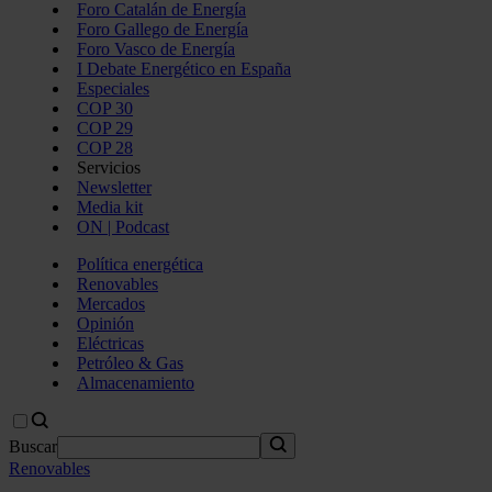
Foro Catalán de Energía
Foro Gallego de Energía
Foro Vasco de Energía
I Debate Energético en España
Especiales
COP 30
COP 29
COP 28
Servicios
Newsletter
Media kit
ON | Podcast
Política energética
Renovables
Mercados
Opinión
Eléctricas
Petróleo & Gas
Almacenamiento
Buscar
Renovables