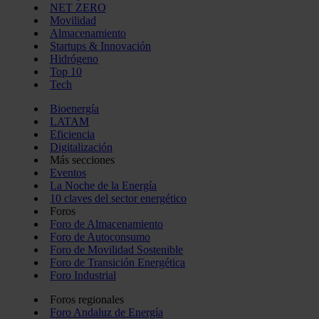
NET ZERO
Movilidad
Almacenamiento
Startups & Innovación
Hidrógeno
Top 10
Tech
Bioenergía
LATAM
Eficiencia
Digitalización
Más secciones
Eventos
La Noche de la Energía
10 claves del sector energético
Foros
Foro de Almacenamiento
Foro de Autoconsumo
Foro de Movilidad Sostenible
Foro de Transición Energética
Foro Industrial
Foros regionales
Foro Andaluz de Energía