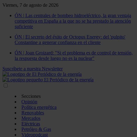
Viernes, 7 de agosto de 2026
ÓN | Las centrales de bombeo hidroeléctrico, la gran ventaja
competitiva en España a la que no se ha prestado la atención
suficiente
ÓN | El secreto del éxito de Octopus Energy: del 'pulpito'
Constantine a generar confianza en el cliente
ÓN | Joan Groizard: "Si el problema es de control de tensión,
la respuesta desde luego no es la nuclear"
Suscríbete a nuestra Newsletter
Secciones
Opinión
Política energética
Renovables
Mercados
Eléctricas
Petróleo & Gas
Videopodcast