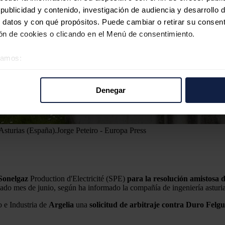
ublicidad y contenido, investigación de audiencia y desarrollo d
 datos y con qué propósitos. Puede cambiar o retirar su consent
n de cookies o clicando en el Menú de consentimiento.
éramos:
 sobre su ubicación geográfica que puede tener una precisión d
tivo analizándolo activamente para buscar características específ
Denegar
re cómo se procesan sus datos personales y establezca sus pr
rar su consentimiento en cualquier momento en la Declaración d
Asturias (España).
Jorge Peteiro - Europa Press
b se usan para personalizar el contenido y los anuncios, ofrecer
s, compartimos información sobre el uso que haga del sitio web 
 análisis web, quienes pueden combinarla con otra información q
r del uso que haya hecho de sus servicios.
Sonelgaz
Production d'Electricité (SPE)
para la resolución amistosa d
asado mes de junio, según ha informado la compañía de ingeniería ast
 e Industria de
Argelia
una
solicitud de arbitraje contra Duro Felgu