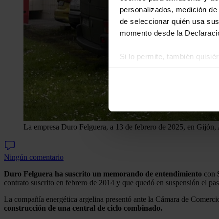
personalizados, medición de p
de seleccionar quién usa sus
momento desde la Declaració
Si lo permite, también quisi
Recopilar información
Identificar su disposi
Obtenga más información sob
datos
. Puede cambiar o reti
La empresa Duro Felguera, a 13 de febrero de 2025, en Gijón, 
Las cookies de este sitio we
y analizar el tráfico. Ademá
redes sociales, publicidad y
Ningún comentario
que hayan recopilado a parti
Duro Felguera
ha suscrito un memorando de entendimiento
con
contrato suscrito en febrero de 2014 y que quedó en suspensión el p
La compañía energética argelina presentó ante la Cámara de Comercio
construcción de una central de ciclo combinado.