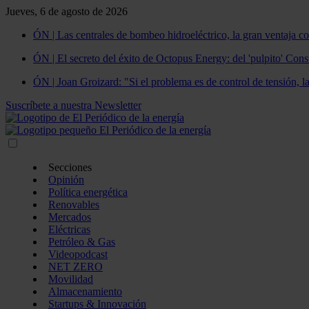
Jueves, 6 de agosto de 2026
ÓN | Las centrales de bombeo hidroeléctrico, la gran ventaja co
ÓN | El secreto del éxito de Octopus Energy: del 'pulpito' Const
ÓN | Joan Groizard: "Si el problema es de control de tensión, l
Suscríbete a nuestra Newsletter
Secciones
Opinión
Política energética
Renovables
Mercados
Eléctricas
Petróleo & Gas
Videopodcast
NET ZERO
Movilidad
Almacenamiento
Startups & Innovación