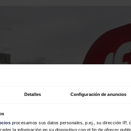
Detalles
Configuración de anuncios
os
ocios
procesamos sus datos personales, p.ej., su dirección IP, 
der la información en su dispositivo con el fin de ofrecer publi