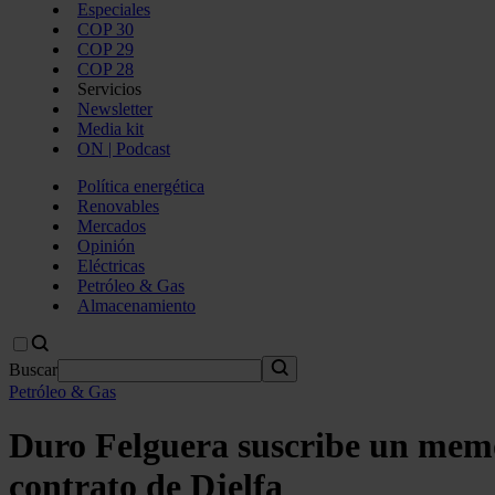
Especiales
COP 30
COP 29
COP 28
Servicios
Newsletter
Media kit
ON | Podcast
Política energética
Renovables
Mercados
Opinión
Eléctricas
Petróleo & Gas
Almacenamiento
Buscar
Petróleo & Gas
Duro Felguera suscribe un memo
contrato de Djelfa