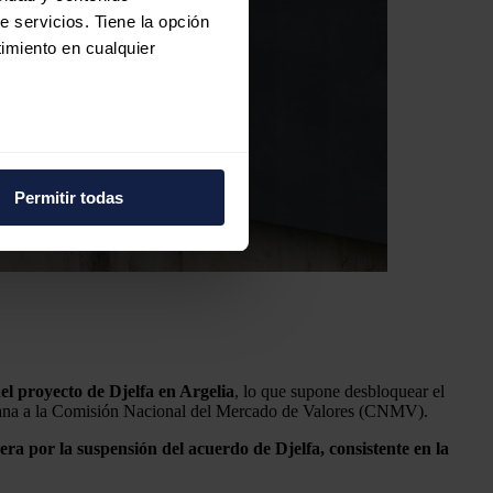
e servicios. Tiene la opción
imiento en cualquier
e varios metros
icas (huellas digitales)
Permitir todas
eferencias en la
sección de
e cookies.
 funciones de redes sociales
con nuestros partners de
ue les haya proporcionado o
el proyecto de Djelfa en Argelia
, lo que supone desbloquear el
uriana a la Comisión Nacional del Mercado de Valores (CNMV).
era por la suspensión del acuerdo de Djelfa, consistente en la