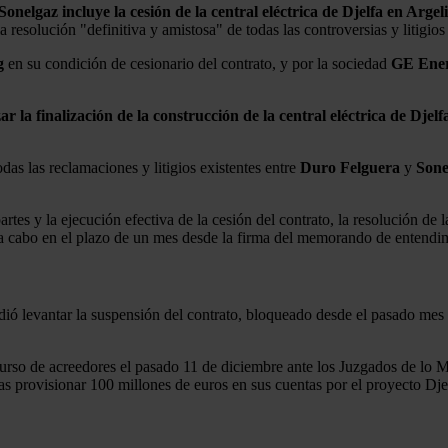
lgaz incluye la cesión de la central eléctrica de Djelfa en Argel
esolución "definitiva y amistosa" de todas las controversias y litigios
g
en su condición de cesionario del contrato, y por la sociedad
GE Ener
ar la finalización de la construcción de la central eléctrica de Djelf
das las reclamaciones y litigios existentes entre
Duro
Felguera
y
Sone
partes y la ejecución efectiva de la cesión del contrato, la resolución d
rse a cabo en el plazo de un mes desde la firma del memorando de entendi
 pidió levantar la suspensión del contrato, bloqueado desde el pasado me
curso de acreedores el pasado 11 de diciembre ante los Juzgados de lo Me
ras provisionar 100 millones de euros en sus cuentas por el proyecto Dje