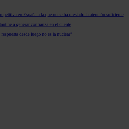
mpetitiva en España a la que no se ha prestado la atención suficiente
antine a generar confianza en el cliente
a respuesta desde luego no es la nuclear"