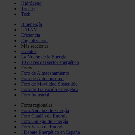
Hidrógeno
Top 10
Tech
Bioenergía
LATAM
Eficiencia
Digitalización
Más secciones
Eventos
La Noche de la Energía
10 claves del sector energético
Foros
Foro de Almacenamiento
Foro de Autoconsumo
Foro de Movilidad Sostenible
Foro de Transición Energética
Foro Industrial
Foros regionales
Foro Andaluz de Energía
Foro Catalán de Energía
Foro Gallego de Energía
Foro Vasco de Energía
I Debate Energético en España