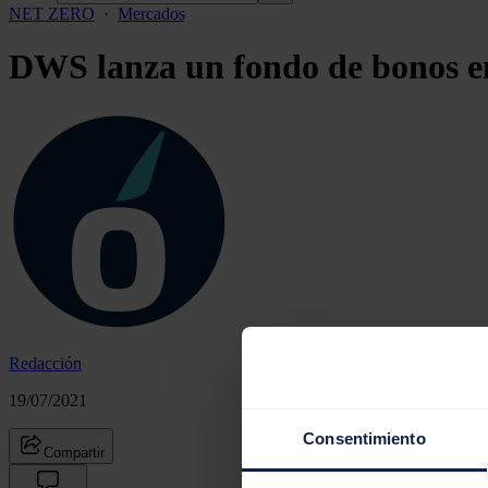
NET ZERO
·
Mercados
DWS lanza un fondo de bonos em
Redacción
19/07/2021
Consentimiento
Compartir