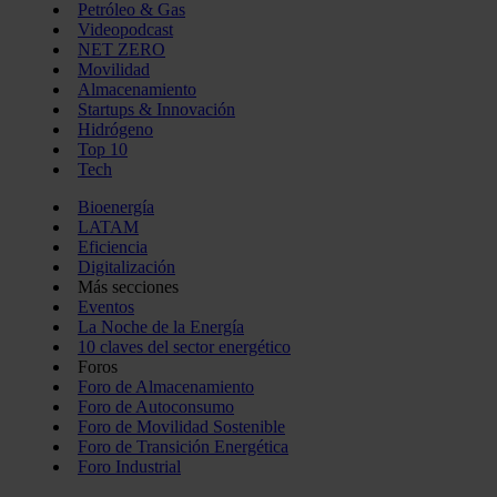
Petróleo & Gas
Videopodcast
NET ZERO
Movilidad
Almacenamiento
Startups & Innovación
Hidrógeno
Top 10
Tech
Bioenergía
LATAM
Eficiencia
Digitalización
Más secciones
Eventos
La Noche de la Energía
10 claves del sector energético
Foros
Foro de Almacenamiento
Foro de Autoconsumo
Foro de Movilidad Sostenible
Foro de Transición Energética
Foro Industrial