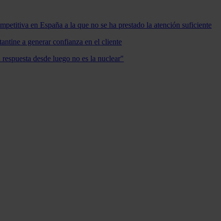
mpetitiva en España a la que no se ha prestado la atención suficiente
antine a generar confianza en el cliente
a respuesta desde luego no es la nuclear"