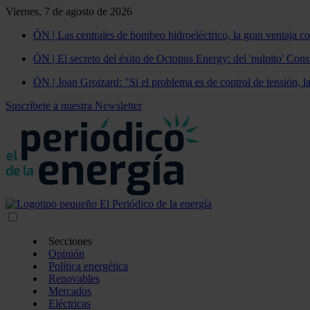
Viernes, 7 de agosto de 2026
ÓN | Las centrales de bombeo hidroeléctrico, la gran ventaja co
ÓN | El secreto del éxito de Octopus Energy: del 'pulpito' Const
ÓN | Joan Groizard: "Si el problema es de control de tensión, l
Suscríbete a nuestra Newsletter
Secciones
Opinión
Política energética
Renovables
Mercados
Eléctricas