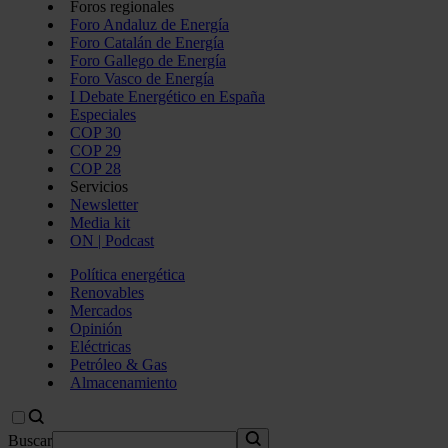
Foros regionales
Foro Andaluz de Energía
Foro Catalán de Energía
Foro Gallego de Energía
Foro Vasco de Energía
I Debate Energético en España
Especiales
COP 30
COP 29
COP 28
Servicios
Newsletter
Media kit
ON | Podcast
Política energética
Renovables
Mercados
Opinión
Eléctricas
Petróleo & Gas
Almacenamiento
Buscar