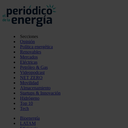
Secciones
Opinión
Política energética
Renovables
Mercados
Eléctricas
Petróleo & Gas
Videopodcast
NET ZERO
Movilidad
Almacenamiento
Startups & Innovación
Hidrógeno
Top 10
Tech
Bioenergía
LATAM