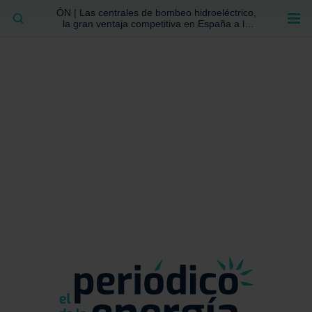
ÓN | Las centrales de bombeo hidroeléctrico,
BUSCAR
la gran ventaja competitiva en España a la
que no se ha prestado la atención suficiente