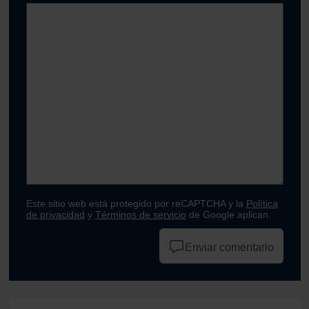
Este sitio web está protegido por reCAPTCHA y la
Política
de privacidad
y
Términos de servicio
de Google aplican.
Enviar comentario