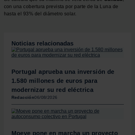
consentimiento en cualquier momento en la Declaración
con una cobertura prevista por parte de la Luna de
de cookies.
hasta el 93% del diámetro solar.
Las cookies de este sitio web se usan para personalizar
el contenido y los anuncios, ofrecer funciones de redes
sociales y analizar el tráfico. Además, compartimos
Noticias relacionadas
información sobre el uso que haga del sitio web con
nuestros partners de redes sociales, publicidad y análisis
web, quienes pueden combinarla con otra información
que les haya proporcionado o que hayan recopilado a
Portugal aprueba una inversión de
partir del uso que haya hecho de sus servicios.
1.580 millones de euros para
modernizar su red eléctrica
Redacción
06/08/2026
Moeve pone en marcha un proyecto