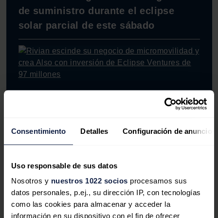
de suministro durante el eclipse
solar parcial de este sábado
Rivian escinde su negocio de
micromovilidad y crea Also con
Consentimiento
Detalles
Configuración de anuncios
inversión de Eclipse Ventures de 97
millones
Uso responsable de sus datos
Nosotros y
nuestros 1022 socios
procesamos sus
datos personales, p.ej., su dirección IP, con tecnologías
como las cookies para almacenar y acceder la
información en su dispositivo con el fin de ofrecer