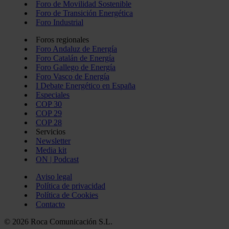
Foro de Movilidad Sostenible
Foro de Transición Energética
Foro Industrial
Foros regionales
Foro Andaluz de Energía
Foro Catalán de Energía
Foro Gallego de Energía
Foro Vasco de Energía
I Debate Energético en España
Especiales
COP 30
COP 29
COP 28
Servicios
Newsletter
Media kit
ON | Podcast
Aviso legal
Política de privacidad
Política de Cookies
Contacto
© 2026 Roca Comunicación S.L.