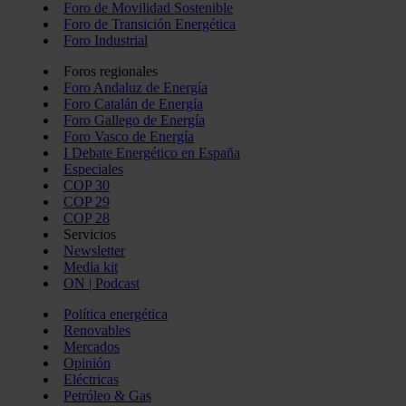
Foro de Movilidad Sostenible
Foro de Transición Energética
Foro Industrial
Foros regionales
Foro Andaluz de Energía
Foro Catalán de Energía
Foro Gallego de Energía
Foro Vasco de Energía
I Debate Energético en España
Especiales
COP 30
COP 29
COP 28
Servicios
Newsletter
Media kit
ON | Podcast
Política energética
Renovables
Mercados
Opinión
Eléctricas
Petróleo & Gas