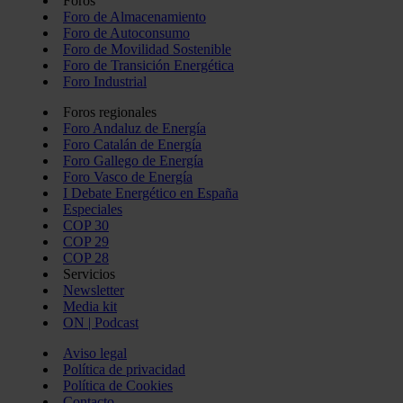
Foros
Foro de Almacenamiento
Foro de Autoconsumo
Foro de Movilidad Sostenible
Foro de Transición Energética
Foro Industrial
Foros regionales
Foro Andaluz de Energía
Foro Catalán de Energía
Foro Gallego de Energía
Foro Vasco de Energía
I Debate Energético en España
Especiales
COP 30
COP 29
COP 28
Servicios
Newsletter
Media kit
ON | Podcast
Aviso legal
Política de privacidad
Política de Cookies
Contacto