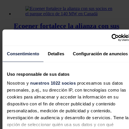
Ecoener fortalece la alianza con sus
socios en el parque eólico de 140 MW
en Canadá
Consentimiento
Detalles
Configuración de anuncios
Uso responsable de sus datos
Ecoener impulsa sus ventas un 28% y
gana 12 millones de euros, en línea
Nosotros y
nuestros 1022 socios
procesamos sus datos
personales, p.ej., su dirección IP, con tecnologías como las
con el pasado ejercicio
cookies para almacenar y acceder la información en su
dispositivo con el fin de ofrecer publicidad y contenido
"Este hito posiciona a Ecoener como uno de los pioneros en el
mercado de créditos de carbono en República Dominicana, al
personalizados, medición de publicidad y contenido,
convertirse en el segundo proyecto del país en verificar reducciones
investigación de audiencia y desarrollo de servicios. Tiene la
de emisiones bajo el estándar Gold Standard", destaca la firma en un
opción de seleccionar quién usa sus datos y con qué
comunicado.