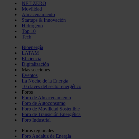
NET ZERO
Movilidad
Almacenamiento
Startups & Innovación
Hidrógeno
Top 10
Tech
Bioenergía
LATAM
Eficiencia
Digitalización
Más secciones
Eventos
La Noche de la Energía
10 claves del sector energético
Foros
Foro de Almacenamiento
Foro de Autoconsumo
Foro de Movilidad Sostenible
Foro de Transición Energética
Foro Industrial
Foros regionales
Foro Andaluz de Energía