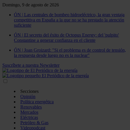
Domingo, 9 de agosto de 2026
ÓN | Las centrales de bombeo hidroeléctrico, la gran ventaja
competitiva en España a la que no se ha prestado la atención
suficiente
ÓN | El secreto del éxito de Octopus Energy: del 'pulpito'
Constantine a generar confianza en el cliente
ÓN | Joan Groizard: "Si el problema es de control de tensión,
la respuesta desde luego no es la nuclear"
Suscríbete a nuestra Newsletter
Secciones
Opinión
Política energética
Renovables
Mercados
Eléctricas
Petróleo & Gas
Videopodcast