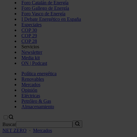
Foro Catalán de Energía
Foro Gallego de Energía
Foro Vasco de Energía
I Debate Energético en España
Especiales
COP 30
COP 29
COP 28
Servicios
Newsletter
Media kit
ON | Podcast
Política energética
Renovables
Mercados
Opinión
Eléctricas
Petróleo & Gas
Almacenamiento
Buscar
NET ZERO
·
Mercados