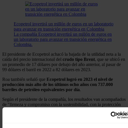
Ecopetrol invertirá un millón de euros en un laboratorio
para avanzar en transición energética en Colombia
La compañía Ecopetrol invertirá un millón de euros en
un laboratorio para avanzar en transición energética en
Colombia.
El presidente de Ecopetrol achacó la bajada de la utilidad neta a la
caída del precio internacional del
crudo
tipo
Brent
, que se ubicó en
un promedio de 17 dólares por debajo del año anterior, al pasar de
99 dólares el barril en 2022 a 82 dólares en 2023.
Roa también señaló que
Ecopetrol logró en 2023 el nivel de
producción más alto de los últimos ocho años con 737.000
barriles de petróleo equivalentes por día
.
Según el presidente de la compañía, los resultados van acompañados
de "firmeza y compromiso con la sostenibilidad, con la protección
del negocio tradicional".
Al cierre de 2023, los ingresos de Ecopetrol cayeron un 10,3%, ya
que se recaudaron 143,1 billones de pesos (unos 36.479 millones de