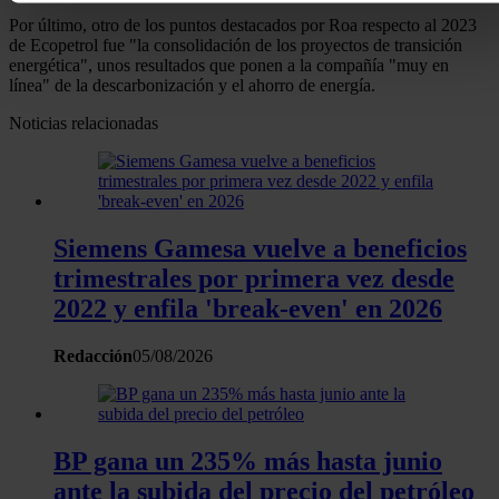
Identificar su dispositivo analizándolo activamente pa
Por último, otro de los puntos destacados por Roa respecto al 2023
buscar características específicas (huellas digitales)
de Ecopetrol fue "la consolidación de los proyectos de transición
Obtenga más información sobre cómo se procesan sus dato
energética", unos resultados que ponen a la compañía "muy en
línea" de la descarbonización y el ahorro de energía.
personales y establezca sus preferencias en la
sección de
datos
. Puede cambiar o retirar su consentimiento en cualqui
Noticias relacionadas
momento en la Declaración de cookies.
Las cookies de este sitio web se usan para personalizar el
contenido y los anuncios, ofrecer funciones de redes sociale
Siemens Gamesa vuelve a beneficios
analizar el tráfico. Además, compartimos información sobre 
trimestrales por primera vez desde
uso que haga del sitio web con nuestros partners de redes
sociales, publicidad y análisis web, quienes pueden combina
2022 y enfila 'break-even' en 2026
con otra información que les haya proporcionado o que haya
Redacción
05/08/2026
recopilado a partir del uso que haya hecho de sus servicios.
BP gana un 235% más hasta junio
ante la subida del precio del petróleo