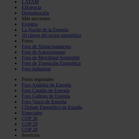
LATAM
Eficiencia
Digitalización
Más secciones
Eventos
La Noche de la Energía
10 claves del sector energético
Foros
Foro de Almacenamiento
Foro de Autoconsumo
Foro de Movilidad Sostenible
Foro de Transición Energética
Foro Industrial
Foros regionales
Foro Andaluz de Energía
Foro Catalán de Energía
Foro Gallego de Energía
Foro Vasco de Energía
I Debate Energético en España
Especiales
COP 30
COP 29
COP 28
Servicios