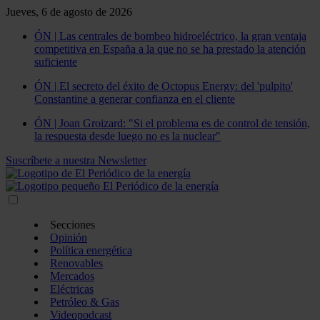
Jueves, 6 de agosto de 2026
ÓN | Las centrales de bombeo hidroeléctrico, la gran ventaja
competitiva en España a la que no se ha prestado la atención
suficiente
ÓN | El secreto del éxito de Octopus Energy: del 'pulpito'
Constantine a generar confianza en el cliente
ÓN | Joan Groizard: "Si el problema es de control de tensión,
la respuesta desde luego no es la nuclear"
Suscríbete a nuestra Newsletter
Secciones
Opinión
Política energética
Renovables
Mercados
Eléctricas
Petróleo & Gas
Videopodcast