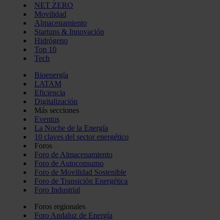
NET ZERO
Movilidad
Almacenamiento
Startups & Innovación
Hidrógeno
Top 10
Tech
Bioenergía
LATAM
Eficiencia
Digitalización
Más secciones
Eventos
La Noche de la Energía
10 claves del sector energético
Foros
Foro de Almacenamiento
Foro de Autoconsumo
Foro de Movilidad Sostenible
Foro de Transición Energética
Foro Industrial
Foros regionales
Foro Andaluz de Energía